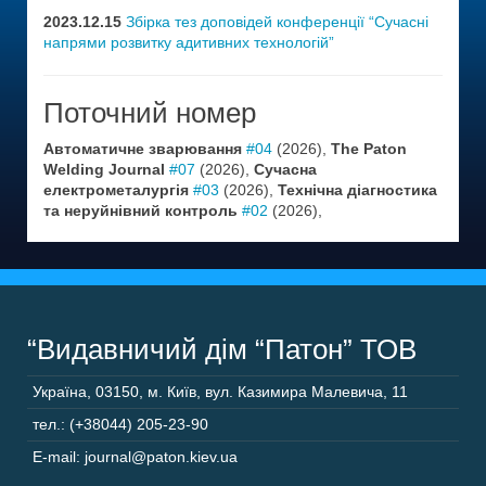
2023.12.15
Збірка тез доповідей конференції “Сучасні
напрями розвитку адитивних технологій”
Поточний номер
Автоматичне зварювання
#04
(2026),
The Paton
Welding Journal
#07
(2026),
Сучасна
електрометалургія
#03
(2026),
Технічна діагностика
та неруйнівний контроль
#02
(2026),
“Видавничий дім “Патон” ТОВ
Україна
,
03150
,
м. Київ,
вул. Казимира Малевича, 11
тел.: (+38044) 205-23-90
E-mail: journal@paton.kiev.ua