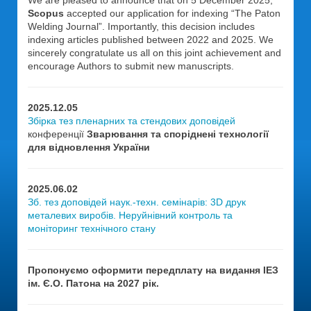
We are pleased to announce that on 5 December 2025,
Scopus
accepted our application for indexing “The Paton
Welding Journal”. Importantly, this decision includes
indexing articles published between 2022 and 2025. We
sincerely congratulate us all on this joint achievement and
encourage Authors to submit new manuscripts.
2025.12.05
Збірка тез пленарних та стендових доповідей
конференції
Зварювання та споріднені технології
для відновлення України
2025.06.02
Зб. тез доповідей наук.-техн. семінарів: 3D друк
металевих виробів. Неруйнівний контроль та
моніторинг технічного стану
Пропонуємо оформити передплату на видання ІЕЗ
ім. Є.О. Патона на 2027 рік.