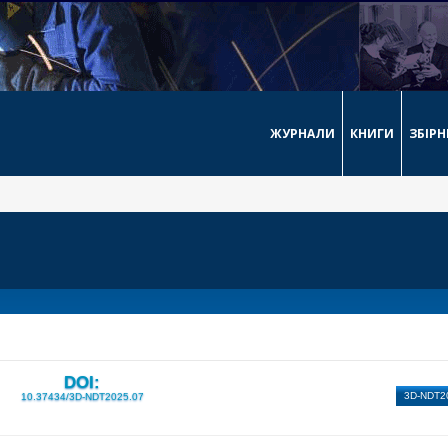
ЖУРНАЛИ
КНИГИ
ЗБІР
DOI:
3D-NDT2
10.37434/3D-NDT2025.07