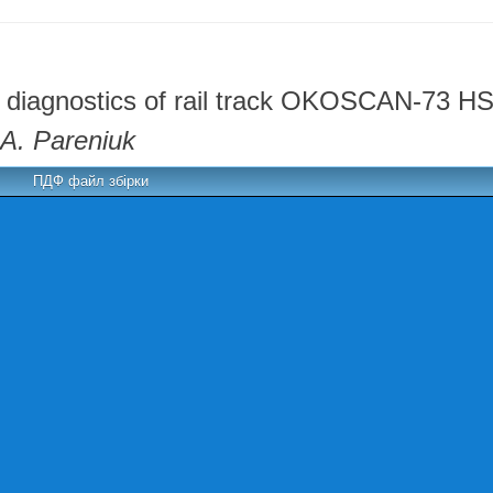
 diagnostics of rail track OKOSCAN-73 H
A. Pareniuk
ПДФ файл збірки