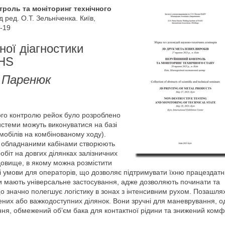
троль та моніторинг технічного
д ред. О.Т. Зельніченка. Київ,
-19
ої діагностики
 HS
. Паренюк
ого контролю рейок було розроблено
стеми можуть виконуватися на базі
омобілів на комбінованому ходу).
и з обладнаними кабінами створюють
біт на довгих ділянках залізничних
довище, в якому можна розмістити
 умови для операторів, що дозволяє підтримувати їхню працездатні
и мають універсальне застосування, адже дозволяють починати та
о значно полегшує логістику в зонах з інтенсивним рухом. Позашля
ених або важкодоступних ділянок. Вони зручні для маневрування, о
я, обмежений об’єм бака для контактної рідини та знижений ком