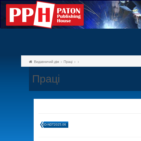
Видавничий дім
Праці
Праці
3D-NDT2025.06