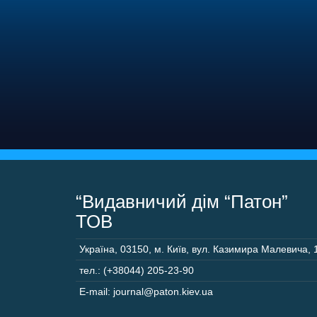
“Видавничий дім “Патон”
ТОВ
Україна
,
03150
,
м. Київ,
вул. Казимира Малевича, 
тел.: (+38044) 205-23-90
E-mail: journal@paton.kiev.ua