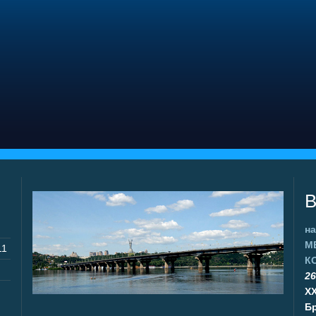
В
на
М
11
К
26
X
Бр