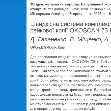
3D друк металевих виробів. Неруйнівний кон
стану:
Зб. тез доповідей наук.-техн. семінарів. Пі
Міжнародна Асоціація «Зварювання», 2025, с. 19
Швидкісна система комплексн
рейкової колії OKOSCAN-73
Д. Галаненко, В. Міщенко, А
OKOndt GROUP, Київ
Для проведення швидкісного етапу ультразвуков
високошвидкісні системи OKOSCAN-73HS. Такі си
залізничних вагонів та транспортних засобів(авт
Залізничні вагони або спеціалізовані вантажівк
оптимальні умови для проведення інспекційних ро
колій. Вони забезпечують просторе робоче сере
великогабаритні дисплеї та створюють комфортні
концентрацію протягом тривалих змін. Вантажівк
завершувати перевірки на будь-якому переїзді, щ
пікапи — економічне рішення для огляду розрізн
мають обмеження: менший простір для обладнанн
для операторів під час тривалих виїздів.