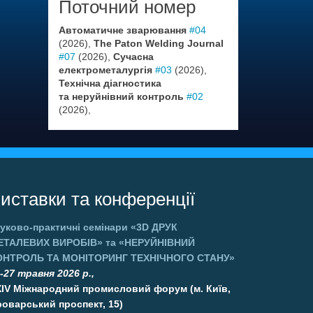
Поточний номер
Автоматичне зварювання
#04
(2026),
The Paton Welding Journal
#07
(2026),
Сучасна
електрометалургія
#03
(2026),
Технічна діагностика
та неруйнівний контроль
#02
(2026),
иставки та конференції
уково-практичні семінари
«3D ДРУК
ЕТАЛЕВИХ ВИРОБІВ»
та
«НЕРУЙНІВНИЙ
ОНТРОЛЬ ТА МОНІТОРИНГ ТЕХНІЧНОГО СТАНУ»
-27 травня 2026 р.,
XIV Міжнародний промисловий форум (м. Київ,
оварський проспект, 15)