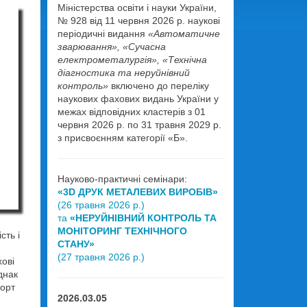
Міністерства освіти і науки України,
№ 928 від 11 червня 2026 р. наукові
періодичні видання
«Автоматичне
зварювання», «Сучасна
електрометалургія», «Технічна
діагностика та неруйнівний
контроль»
включено до переліку
наукових фахових видань України у
межах відповідних кластерів з 01
червня 2026 р. по 31 травня 2029 р.
з присвоєнням категорії «Б».
Науково-практичні семінари:
«3D ДРУК МЕТАЛЕВИХ ВИРОБІВ»
(26 травня 2026 р.)
та
«НЕРУЙНІВНИЙ КОНТРОЛЬ ТА
МОНІТОРИНГ ТЕХНІЧНОГО
сть і
СТАНУ»
(27 травня 2026 р.)
хові
днак
форт
2026.03.05