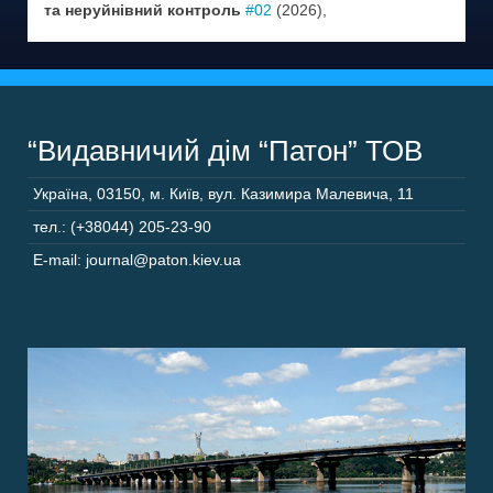
та неруйнівний контроль
#02
(2026),
“Видавничий дім “Патон” ТОВ
Україна
,
03150
,
м. Київ,
вул. Казимира Малевича, 11
тел.: (+38044) 205-23-90
E-mail: journal@paton.kiev.ua