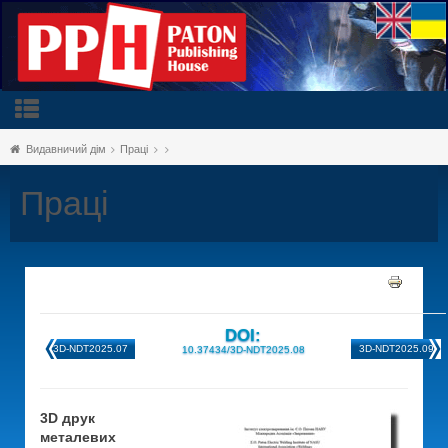
Видавничий дім
Праці
Праці
DOI:
3D-NDT2025.07
3D-NDT2025.09
10.37434/3D-NDT2025.08
3D друк
металевих