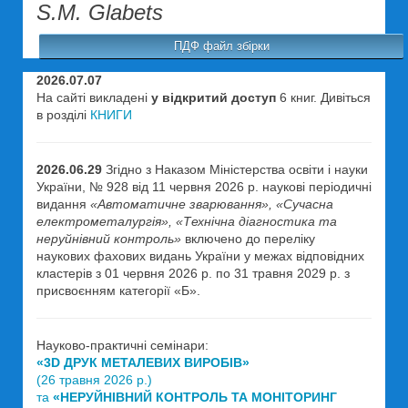
S.M. Glabets
ПДФ файл збірки
2026.07.07
На сайті викладені
у відкритий доступ
6 книг. Дивіться
в розділі
КНИГИ
2026.06.29
Згідно з Наказом Міністерства освіти і науки
України, № 928 від 11 червня 2026 р. наукові періодичні
видання
«Автоматичне зварювання», «Сучасна
електрометалургія», «Технічна діагностика та
неруйнівний контроль»
включено до переліку
наукових фахових видань України у межах відповідних
кластерів з 01 червня 2026 р. по 31 травня 2029 р. з
присвоєнням категорії «Б».
Науково-практичні семінари:
«3D ДРУК МЕТАЛЕВИХ ВИРОБІВ»
(26 травня 2026 р.)
та
«НЕРУЙНІВНИЙ КОНТРОЛЬ ТА МОНІТОРИНГ