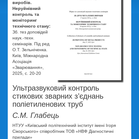
виробів.
Неруйнівний
контроль та
моніторинг
технічного стану:
Зб. тез доповідей
наук.-техн.
семінарів. Під ред.
О.Т. Зельніченка.
Київ, Міжнародна
Асоціація
«Зварювання»,
2025, с. 20-20
Ультразвуковий контроль
стикових зварних з’єднань
поліетиленових труб
С.М. Глабець
НТУУ «Київський політехнічний інститут імені Ігоря
Сікорського» співробітник ТОВ «НВФ Діагностичні
прилади»