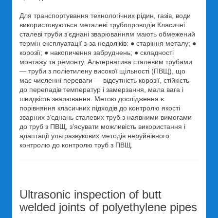
Для транспортування технологічних рідин, газів, води
використовуються металеві трубопроводів Класичні
сталеві труби з’єднані зварюванням мають обмежений
термін експлуатації з-за недоліків: ● старіння металу; ●
корозії; ● накопичення забруднень; ● складності
монтажу та ремонту. Альтернатива сталевим трубами
— труби з поліетилену високої щільності (ПВЩ), що
має численні переваги — відсутність корозії, стійкість
до перепадів температур і замерзання, мала вага і
швидкість зварювання. Метою дослідження є
порівняння класичних підходів до контролю якості
зварних з’єднань сталевих труб з наявними вимогами
до труб з ПВЩ, з’ясувати можливість використання і
адаптації ультразвукових методів неруйнівного
контролю до контролю труб з ПВЩ.
Ultrasonic inspection of butt
welded joints of polyethylene pipes