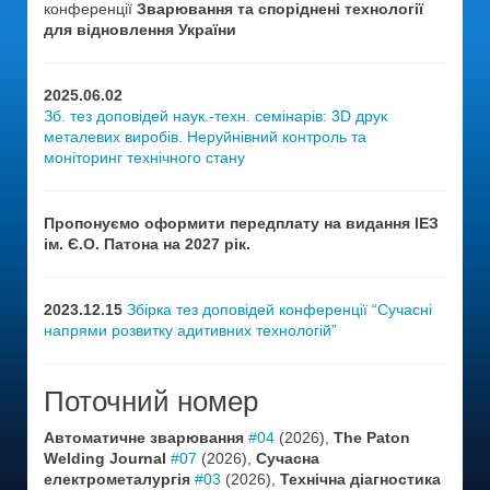
конференції
Зварювання та споріднені технології
для відновлення України
2025.06.02
Зб. тез доповідей наук.-техн. семінарів: 3D друк
металевих виробів. Неруйнівний контроль та
моніторинг технічного стану
Пропонуємо оформити передплату на видання ІЕЗ
ім. Є.О. Патона на 2027 рік.
2023.12.15
Збірка тез доповідей конференції “Сучасні
напрями розвитку адитивних технологій”
Поточний номер
Автоматичне зварювання
#04
(2026),
The Paton
Welding Journal
#07
(2026),
Сучасна
електрометалургія
#03
(2026),
Технічна діагностика