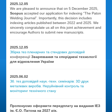
2025.12.05
We are pleased to announce that on 5 December 2025,
Scopus
accepted our application for indexing “The Paton
Welding Journal”. Importantly, this decision includes
indexing articles published between 2022 and 2025. We
sincerely congratulate us all on this joint achievement and
encourage Authors to submit new manuscripts.
2025.12.05
Збірка тез пленарних та стендових доповідей
конференції
Зварювання та споріднені технології
для відновлення України
2025.06.02
Зб. тез доповідей наук.-техн. семінарів: 3D друк
металевих виробів. Неруйнівний контроль та
моніторинг технічного стану
Пропонуємо оформити передплату на видання ІЕЗ
ім. Є.О. Патона на 2027 рік.