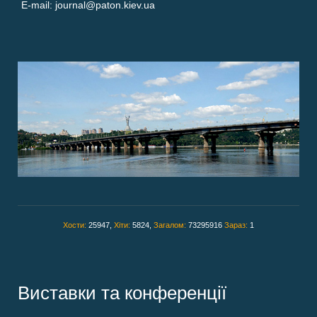
E-mail: journal@paton.kiev.ua
Хости:
25947,
Хіти:
5824,
Загалом:
73295916
Зараз:
1
Виставки та конференції