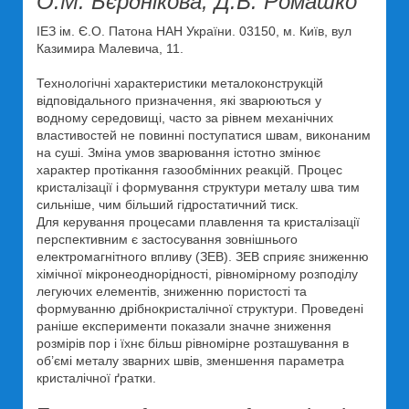
О.М. Бєрднікова, Д.В. Ромашко
ІЕЗ ім. Є.О. Патона НАН України. 03150, м. Київ, вул
Казимира Малевича, 11.
Технологічні характеристики металоконструкцій
відповідального призначення, які зварюються у
водному середовищі, часто за рівнем механічних
властивостей не повинні поступатися швам, виконаним
на суші. Зміна умов зварювання істотно змінює
характер протікання газообмінних реакцій. Процес
кристалізації і формування структури металу шва тим
сильніше, чим більший гідростатичний тиск.
Для керування процесами плавлення та кристалізації
перспективним є застосування зовнішнього
електромагнітного впливу (ЗЕВ). ЗЕВ сприяє зниженню
хімічної мікронеоднорідності, рівномірному розподілу
легуючих елементів, зниженню пористості та
формуванню дрібнокристалічної структури. Проведені
раніше експерименти показали значне зниження
розмірів пор і їхнє більш рівномірне розташування в
об’ємі металу зварних швів, зменшення параметра
кристалічної ґратки.