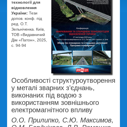
технології для
відновлення
України:
Тези
допов. конф. під
ред. О.Т.
Зельніченка. Київ,
ТОВ «Видавничий
Дім «Патон», 2025,
с. 94-94
Особливості структуроутворення
у металі зварних з’єднань,
виконаних під водою з
використанням зовнішнього
електромагнітного впливу
О.О. Прилипко, С.Ю. Максимов,