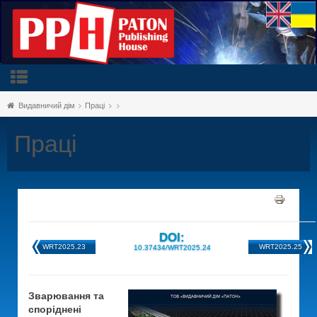
Видавничий дім
Праці
Праці
DOI:
WRT2025.23
WRT2025.25
10.37434/WRT2025.24
Зварювання та
споріднені