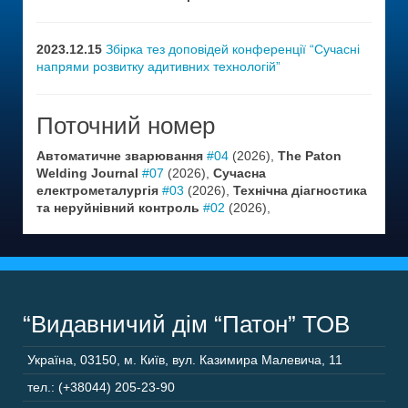
2023.12.15
Збірка тез доповідей конференції “Сучасні
напрями розвитку адитивних технологій”
Поточний номер
Автоматичне зварювання
#04
(2026),
The Paton
Welding Journal
#07
(2026),
Сучасна
електрометалургія
#03
(2026),
Технічна діагностика
та неруйнівний контроль
#02
(2026),
“Видавничий дім “Патон” ТОВ
Україна
,
03150
,
м. Київ,
вул. Казимира Малевича, 11
тел.: (+38044) 205-23-90