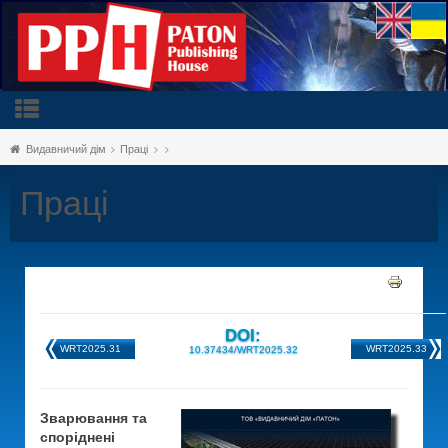
Видавничий дім
Праці
Праці
DOI:
WRT2025.31
WRT2025.33
10.37434/WRT2025.32
Зварювання та
споріднені