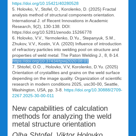
https://doi.org/10.15421/40280528
5. Holovko, V., Stofel, O., Korolenko, D. (2025) Fractal
analysis method of structural components orientation.
International J. of Recent Innovations in Academic
Research, 9(2), 130-138. DOI:
https://doi.org/10.5281/zenodo.15266778
6. Holovko, V.V., Yermolenko, D.Yu., Stepanyuk, S.M.,
Zhukov, V.V., Kostin, V.А. (2020) Influence of introduction
of refractory particles into welding pool on structure and
properties of weld metal. The Paton Welding J., 8, 8-14.
https://doi.org/10.37434/tpwj2020.08.01
7. Shtofel, O.O. , Holovko, V.V, Korolenko, D.Yu. (2025)
Orientation of crystallites and grains on the weld surface
depending on the image quality. Organization of scientific
research in modern conditions 2025, usc30-00, Seattle,
Washington, USA, pp. 3-8.
https://doi.org/10.30888/2709-
2267.2025-30-00-011
New capabilities of calculation
methods for analyzing the weld
metal structure orientation
Olha Shtofel, Viktor Holovko,