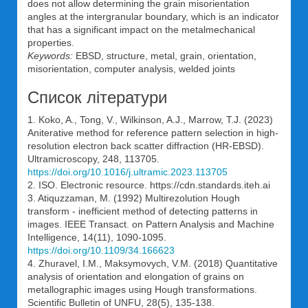
does not allow determining the grain misorientation
angles at the intergranular boundary, which is an indicator
that has a significant impact on the metalmechanical
properties.
Keywords:
EBSD, structure, metal, grain, orientation,
misorientation, computer analysis, welded joints
Список літератури
1. Koko, A., Tong, V., Wilkinson, A.J., Marrow, T.J. (2023)
Aniterative method for reference pattern selection in high-
resolution electron back scatter diffraction (HR-EBSD).
Ultramicroscopy, 248, 113705.
https://doi.org/10.1016/j.ultramic.2023.113705
2. ISO. Electronic resource. https://cdn.standards.iteh.ai
3. Atiquzzaman, M. (1992) Multirezolution Hough
transform - inefficient method of detecting patterns in
images. IEEE Transact. on Pattern Analysis and Machine
Intelligence, 14(11), 1090-1095.
https://doi.org/10.1109/34.166623
4. Zhuravel, I.M., Maksymovych, V.M. (2018) Quantitative
analysis of orientation and elongation of grains on
metallographic images using Hough transformations.
Scientific Bulletin of UNFU, 28(5), 135-138.