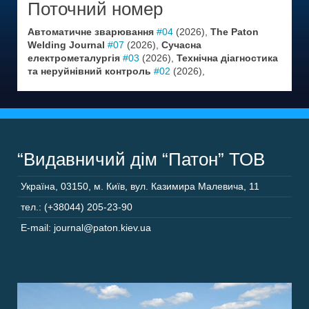
Поточний номер
Автоматичне зварювання
#04
(2026),
The Paton
Welding Journal
#07
(2026),
Сучасна
електрометалургія
#03
(2026),
Технічна діагностика
та неруйнівний контроль
#02
(2026),
“Видавничий дім “Патон” ТОВ
Україна
,
03150
,
м. Київ,
вул. Казимира Малевича, 11
тел.: (+38044) 205-23-90
E-mail: journal@paton.kiev.ua