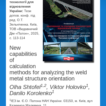
технології для
відновлення
України:
Тези
допов. конф. під
ред. О.Т.
Зельніченка. Київ,
ТОВ «Видавничий
Дім «Патон», 2025,
с. 113-114
New
capabilities
of
calculation
methods for analyzing the weld
metal structure orientation
1,2
1
Olha Shtofel
, Viktor Holovko
,
1
Danilo Korolenko
1
ІЕЗ ім. Є.О. Патона НАН України. 03150, м. Київ, вул
Казимира Малевича, 11.