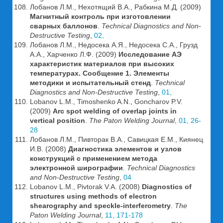
Лобанов Л.М., Нехотящий В.А., Рабкина М.Д. (2009)
Магнитный контроль при изготовлении
сварных баллонов
.
Technical Diagnostics and Non-
Destructive Testing
,
02,
Лобанов Л.М., Недосека А.Я., Недосека С.А., Грузд
А.А., Харченко Л.Ф. (2009)
Исследование АЭ
характеристик материалов при высоких
температурах. Сообщение 1. Элементы
методики и испытательный стенд
.
Technical
Diagnostics and Non-Destructive Testing
,
01,
Lobanov L.M., Timoshenko A.N., Goncharov P.V.
(2009)
Arc spot welding of overlap joints in
vertical position
.
The Paton Welding Journal
,
01, 26-
28
Лобанов Л.М., Пивторак В.А., Савицкая Е.М., Киянец
И.В. (2008)
Диагностика элементов и узлов
конструкций с применением метода
электронной ширографии
.
Technical Diagnostics
and Non-Destructive Testing
,
04
Lobanov L.M., Pivtorak V.A. (2008)
Diagnostics of
structures using methods of electron
shearography and speckle-interferometry
.
The
Paton Welding Journal
,
11, 171-178