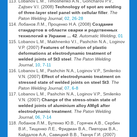
Lobanov L.M., Timoshenko A.N., Goncharov P.V.,
Zajtsev V.I. (2008)
Technology of spot arc welding
of three-layer steel panel with cellular filler
.
The
Paton Welding Journal
,
02, 26-28
Лобанов Л.М., Проценко Н.А. (2008)
Создание
стандартов в области сварки и родственных
технологий в Украине ... 42
.
Automatic Welding
,
01
Lobanov L.M., Makhnenko V.I., Pashchin N.A., Loginov
V.P. (2007)
Features of formation of plastic
deformations at electrodynamic treatment of
welded joints of St3 steel
.
The Paton Welding
Journal
,
10, 7-11
Lobanov L.M., Pashchin N.A., Loginov V.P., Smilenko
V.N. (2007)
Effect of electrodynamic treatment on
stressed state of welded joints on steel St3
.
The
Paton Welding Journal
,
07, 6-8
Lobanov L.M., Pashchin N.A., Loginov V.P., Smilenko
V.N. (2007)
Change of the stress-strain state of
welded joints of aluminium alloy AMg6 after
electrodynamic treatment
.
The Paton Welding
Journal
,
06, 7-14
Лобанов Л.М., Бутенко Ю.В., Горячек А.В., Сербин
В.И., Тищенко Л.Е., Фридман В.А., Пивторак В.А.,
Кайдалов А.А., Савицкий В.В., Ткачук Г.И. (2007)