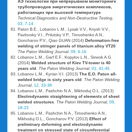
АЭ технологии при непрерывном мониторинге
трубопроводов энергетических комплексов,
работающих при высокой температуре
.
Technical Diagnostics and Non-Destructive Testing
,
03, 7-14
Paton B.E., Lobanov L.M., Lysak V.V., Knysh V.V.,
Pavlovsky V.I., Prilutsky V.P., Timoshenko A.N.,
Goncharov P.V., Qiao GUAN (2014)
Deformation-free
welding of stringer panels of titanium alloy VT20
.
The Paton Welding Journal
,
09, 6-16
Lobanov L.M., Garf E.F., Kopylov L.N., Sineok A.G.
(2014)
Welded structure of Kiev TV-tower is 40
years old
.
The Paton Welding Journal
,
01, 41-45
Lobanov L.M., Kyrian V.I. (2013)
The E.O. Paton all-
welded bridge is sixty years old
.
The Paton Welding
Journal
,
12, 33-38
Lobanov L.M., Pashchin N.A., Mikhoduj O.L. (2013)
Electrodynamic straightening of elements of sheet
welded structures
.
The Paton Welding Journal
,
09,
18-23
Lobanov L.M., Pashchin N.A., Timoshenko A.N.,
Mikhoduj O.L., Goncharov P.V. (2013)
Effect of
preliminary deforming and electrodynamic
treatment on stressed state of circumferential