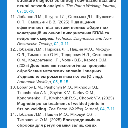
structure diagnostics through uav-based data and
neural network analysis
.
The Paton Welding Journal
,
07, 28-36
Лобанов Л.М., Шкурат І.Л., Стельмах Д.І., Шуткевич
О.П., Савицький В.В. (2025)
Підвищення
ефективності діагностики великогабаритних
конструкцій на основі використання БПЛА та
нейронних мереж
.
Technical Diagnostics and Non-
Destructive Testing
,
02, 3-11
Лобанов Л.М., Ниркова Л.І., Пащин М.О., Міходуй
О.Л., Тимошенко О.М., Тодорович Н.Л., Сизоненко
О.М., Кондратенко І.П., Чопик В.В., Карлов О.М.
(2025)
Дослідження технологічних процесів
оброблення металевих сплавів і зварних
з’єднань електромагнітним полем (Огляд)
.
Automatic Welding
,
05, 5-15
Lobanov L.M., Pashchyn M.O., Mikhodui O.L.,
Timoshenko A.N., Shyian K.V., Karlov O.M.,
Kondratenko I.P., Kryshchuk R.S., Chopyk V.V. (2025)
Magnetic pulse treatment of welded joints in
fusion welding
.
The Paton Welding Journal
,
04, 7-11
Лобанов Л.М., Пащин М.О., Міходуй О.Л.,
Тимошенко О.М. (2025)
Електродинамічна
обробка для регулювання залишкових