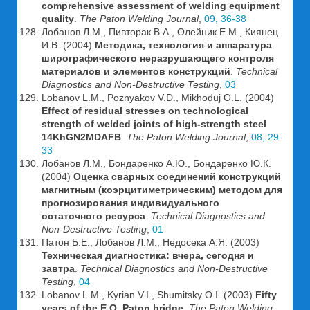
comprehensive assessment of welding equipment
quality
.
The Paton Welding Journal
,
09, 36-38
Лобанов Л.М., Пивторак В.А., Олейник Е.М., Киянец
И.В. (2004)
Методика, технология и аппаратура
ширографического неразрушающего контроля
материалов и элементов конструкций
.
Technical
Diagnostics and Non-Destructive Testing
,
03
Lobanov L.M., Poznyakov V.D., Mikhoduj O.L. (2004)
Effect of residual stresses on technological
strength of welded joints of high-strength steel
14KhGN2MDAFB
.
The Paton Welding Journal
,
08, 29-
33
Лобанов Л.М., Бондаренко А.Ю., Бондаренко Ю.К.
(2004)
Оценка сварных соединений конструкций
магнитным (коэрцитиметрическим) методом для
прогнозирования индивидуального
остаточного ресурса
.
Technical Diagnostics and
Non-Destructive Testing
,
01
Патон Б.Е., Лобанов Л.М., Недосека А.Я. (2003)
Техническая диагностика: вчера, сегодня и
завтра
.
Technical Diagnostics and Non-Destructive
Testing
,
04
Lobanov L.M., Kyrian V.I., Shumitsky O.I. (2003)
Fifty
years of the E.O. Paton bridge
.
The Paton Welding