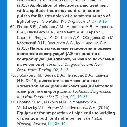
(2016)
Application of electrodynamic treatment
with amplitude-frequency control of current
pulses for life extension of aircraft structures of
light alloys
.
The Paton Welding Journal
,
07, 8-16
Патон Б.Е., Лобанов Л.М., Недосека А.Я., Недосека
С.А., Овсиенко М.А., Яременко М.А., Гереб Я.,
Варга Л., Федчун А.Ю., Елкин А.А., Ободовский Б.М.,
Краевский В.Н., Васильев А.С., Кушниренко С.А.
(2016)
Интеллектуальные технологии в оценке
состояния конструкций (АЭ технология и
контролирующая аппаратура нового поколения
на ее основе)
.
Technical Diagnostics and Non-
Destructive Testing
,
02, 3-18
Лобанов Л.М., Знова В.А., Пивторак В.А., Киянец
И.В. (2016)
диагностика композиционных
элементов авиационных конструкций методом
электронной ширографии
.
Technical Diagnostics
and Non-Destructive Testing
,
02, 19-27
Lobanov L.M., Makhlin N.M., Smolyakov V.K.,
Vodolazsky V.E., Popov V.E., Sviridenko A.A. (2015)
Equipment for preparation of pipe ends to welding
of position butt joints of pipeline
.
The Paton
Welding Journal
,
09, 36-44