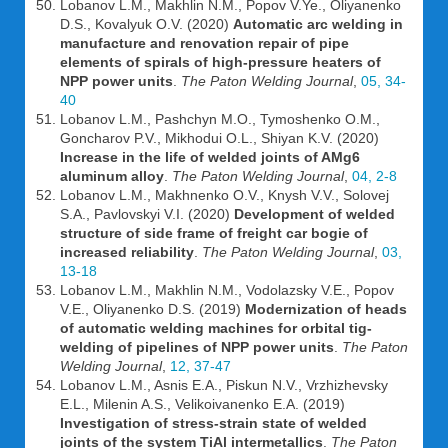
Lobanov L.M., Makhlin N.M., Popov V.Ye., Oliyanenko
D.S., Kovalyuk O.V. (2020)
Automatic arc welding in
manufacture and renovation repair of pipe
elements of spirals of high-pressure heaters of
NPP power units
.
The Paton Welding Journal
,
05, 34-
40
Lobanov L.M., Pashchyn M.O., Tymoshenko O.M.,
Goncharov P.V., Mikhodui O.L., Shiyan K.V. (2020)
Increase in the life of welded joints of AMg6
aluminum alloy
.
The Paton Welding Journal
,
04, 2-8
Lobanov L.M., Makhnenko O.V., Knysh V.V., Solovej
S.A., Pavlovskyi V.I. (2020)
Development of welded
structure of side frame of freight car bogie of
increased reliability
.
The Paton Welding Journal
,
03,
13-18
Lobanov L.M., Makhlin N.M., Vodolazsky V.E., Popov
V.E., Oliyanenko D.S. (2019)
Modernization of heads
of automatic welding machines for orbital tig-
welding of pipelines of NPP power units
.
The Paton
Welding Journal
,
12, 37-47
Lobanov L.M., Asnis E.A., Piskun N.V., Vrzhizhevsky
E.L., Milenin A.S., Velikoivanenko E.A. (2019)
Investigation of stress-strain state of welded
joints of the system TiAl intermetallics
.
The Paton