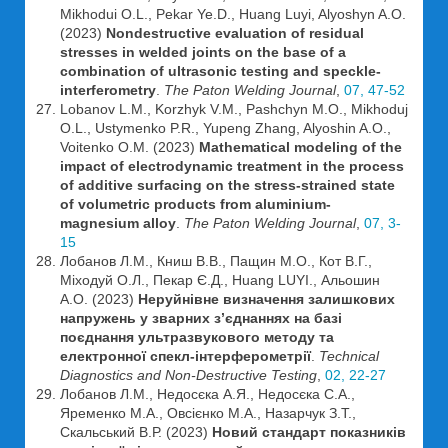
Mikhodui O.L., Pekar Ye.D., Huang Luyi, Alyoshyn A.O.
(2023)
Nondestructive evaluation of residual
stresses in welded joints on the base of a
combination of ultrasonic testing and speckle-
interferometry
.
The Paton Welding Journal
,
07, 47-52
Lobanov L.M., Korzhyk V.M., Pashchyn M.O., Mikhoduj
O.L., Ustymenko P.R., Yupeng Zhang, Alyoshin A.O.,
Voitenko O.M. (2023)
Mathematical modeling of the
impact of electrodynamic treatment in the process
of additive surfacing on the stress-strained state
of volumetric products from aluminium-
magnesium alloy
.
The Paton Welding Journal
,
07, 3-
15
Лобанов Л.М., Книш В.В., Пащин М.О., Кот В.Г.,
Міходуй О.Л., Пекар Є.Д., Huang LUYI., Альошин
А.О. (2023)
Неруйнівне визначення залишкових
напружень у зварних з’єднаннях на базі
поєднання ультразвукового методу та
електронної спекл-інтерферометрії
.
Technical
Diagnostics and Non-Destructive Testing
,
02, 22-27
Лобанов Л.М., Недосєка А.Я., Недосєка С.А.,
Яременко М.А., Овсієнко М.А., Назарчук З.Т.,
Скальський В.Р. (2023)
Новий стандарт показників