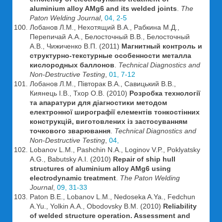
aluminium alloy AMg6 and its welded joints
.
The
Paton Welding Journal
,
04, 2-5
Лобанов Л.М., Нехотящий В.А., Рабкина М.Д.,
Перепичай А.А., Белосточный В.В., Белосточный
А.В., Чижиченко В.П. (2011)
Магнитный контроль и
структурно-текстурные особенности металла
кислородных баллонов
.
Technical Diagnostics and
Non-Destructive Testing
,
01, 7-12
Лобанов Л.М., Півторак В.А., Савицький В.В.,
Киянець І.В., Тхор О.В. (2010)
Розробка технології
та апаратури для діагностики методом
електронної ширографії елементів тонкостінних
конструкцій, виготовлених із застосуванням
точкового зварювання
.
Technical Diagnostics and
Non-Destructive Testing
,
04,
Lobanov L.M., Pashchin N.A., Loginov V.P., Poklyatsky
A.G., Babutsky A.I. (2010)
Repair of ship hull
structures of aluminium alloy AMg6 using
electrodynamic treatment
.
The Paton Welding
Journal
,
09, 31-33
Paton B.E., Lobanov L.M., Nedoseka A.Ya., Fedchun
A.Yu., Yolkin A.A., Obodovsky B.M. (2010)
Reliability
of welded structure operation. Assessment and