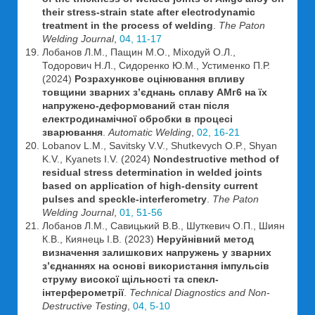
their stress-strain state after electrodynamic
treatment in the process of welding
.
The Paton
Welding Journal
,
04, 11-17
Лобанов Л.М., Пащин М.О., Міходуй О.Л.,
Тодорович Н.Л., Сидоренко Ю.М., Устименко П.Р.
(2024)
Розрахункове оцінювання впливу
товщини зварних з’єднань сплаву АМг6 на їх
напружено-деформований стан після
електродинамічної обробки в процесі
зварювання
.
Automatic Welding
,
02, 16-21
Lobanov L.M., Savitsky V.V., Shutkevych O.P., Shyan
K.V., Kyanets I.V. (2024)
Nondestructive method of
residual stress determination in welded joints
based on application of high-density current
pulses and speckle-interferometry
.
The Paton
Welding Journal
,
01, 51-56
Лобанов Л.М., Савицький В.В., Шуткевич О.П., Шиян
К.В., Киянець І.В. (2023)
Неруйнівний метод
визначення залишкових напружень у зварних
з’єднаннях на основі використання імпульсів
струму високої щільності та спекл-
інтерферометрії
.
Technical Diagnostics and Non-
Destructive Testing
,
04, 5-10