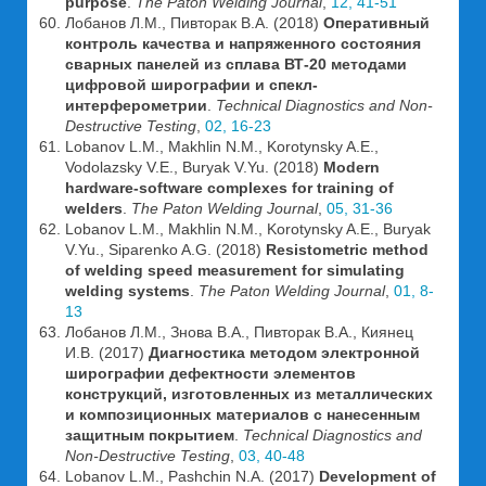
purpose
.
The Paton Welding Journal
,
12, 41-51
Лобанов Л.М., Пивторак В.А. (2018)
Оперативный
контроль качества и напряженного состояния
сварных панелей из сплава ВТ-20 методами
цифровой ширографии и спекл-
интерферометрии
.
Technical Diagnostics and Non-
Destructive Testing
,
02, 16-23
Lobanov L.M., Makhlin N.M., Korotynsky A.E.,
Vodolazsky V.E., Buryak V.Yu. (2018)
Modern
hardware-software complexes for training of
welders
.
The Paton Welding Journal
,
05, 31-36
Lobanov L.M., Makhlin N.M., Korotynsky A.E., Buryak
V.Yu., Siparenko A.G. (2018)
Resistometric method
of welding speed measurement for simulating
welding systems
.
The Paton Welding Journal
,
01, 8-
13
Лобанов Л.М., Знова В.А., Пивторак В.А., Киянец
И.В. (2017)
Диагностика методом электронной
ширографии дефектности элементов
конструкций, изготовленных из металлических
и композиционных материалов с нанесенным
защитным покрытием
.
Technical Diagnostics and
Non-Destructive Testing
,
03, 40-48
Lobanov L.M., Pashchin N.A. (2017)
Development of