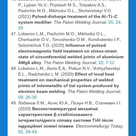
P., Lypian Ye.V., Prystash M.S., Torpakov A.S.,
Pashchin M.O., Mikhodui O.L., Shcheretskyi V.O.
(2021)
Pulsed-disharge treatment of the Al–Ti–C
system modifier
.
The Paton Welding Journal
,
05, 24-
29
Lobanov L.M., Pashchin M.O., Mikhodui O.L.,
Cherkashin O.V., Timoshenko O.M., Kondratenko I.P.,
Solomiichuk T.G. (2020)
Influence of pulsed
electromagnetic field treatment on stress-strain
state of circumferential welded joints of aluminium
AMg6 alloy
.
The Paton Welding Journal
,
10, 7-12
Lobanov L.M., Asnis E.A., Piskun N.V., Vrzhyzhevskyi
E.L., Radchenko L.M. (2020)
Effect of local heat
treatment on mechanical properties of welded
joints of intermetallic of tial system produced by
electron beam welding
.
The Paton Welding Journal
,
09, 26-30
Лобанов Л.М., Асніс Ю.А., Піскун Н.В., Статкевич І.І.
(2020)
Високотемпературні механічні
характеристики β-стабілізованого
інтерметалідного сплаву системи TiAl після
індукційної зонної плавки
.
Electrometallurgy Today
,
02, 39-43