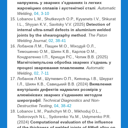
напружень у зварних з’єднаннях із легких
жароміцних сплавів і аустенітної сталі
.
Automatic
Welding
,
04, 3-10
Lobanov L.M., Shutkevych O.P., Kyyanets I.V., Shkurat
I.L., Shyyan K.V., Savitsky V.V. (2025)
Detection of
internal ultra-small defects in aluminium welded
joints by the shearography method
.
The Paton
Welding Journal
,
02, 38-41
Лобанов Л.М., Пащин М.О., Міходуй О.Л.,
Тимошенко О.М., Шиян К.В., Карлов О.М.,
Кондратенко І.П., Крищук Р.С., Чопик В.В. (2025)
Магнітоімпульсна обробка зварних з’єднань у
процесі зварювання плавленням
.
Automatic
Welding
,
02, 7-11
Лобанов Л.М., Шуткевич О.П., Киянець І.В., Шкурат
І.Л., Шиян К.В., Савицький В.В. (2024)
Виявлення
внутрішніх дефектів надмалих розмірів у
алюмінієвих зварних з’єднаннях методом
ширографії
.
Technical Diagnostics and Non-
Destructive Testing
,
04, 38-42
Lobanov L.M., Pashchyn M.O., Mikhoduj O.L.,
Todorovych N.L., Sydorenko Yu.M., Ustymenko P.R.
(2024)
Computational evaluation of the influence
of the thickness of welded joints of AMg6 alloy on