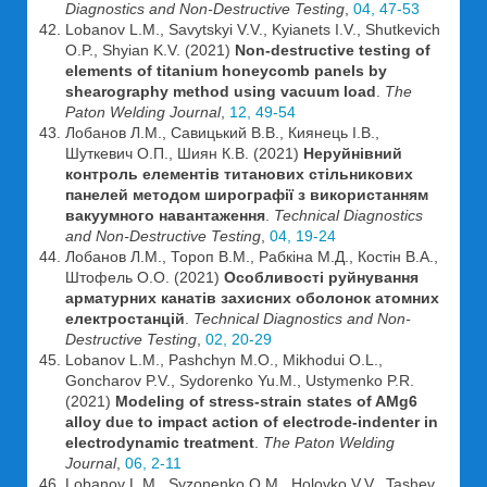
Diagnostics and Non-Destructive Testing
,
04, 47-53
Lobanov L.M., Savytskyi V.V., Kyianets I.V., Shutkevich
O.P., Shyian K.V. (2021)
Non-destructive testing of
elements of titanium honeycomb panels by
shearography method using vacuum load
.
The
Paton Welding Journal
,
12, 49-54
Лобанов Л.М., Савицький В.В., Киянець І.В.,
Шуткевич О.П., Шиян К.В. (2021)
Неруйнівний
контроль елементів титанових стільникових
панелей методом ширографії з використанням
вакуумного навантаження
.
Technical Diagnostics
and Non-Destructive Testing
,
04, 19-24
Лобанов Л.М., Тороп В.М., Рабкіна М.Д., Костін В.А.,
Штофель О.О. (2021)
Особливості руйнування
арматурних канатів захисних оболонок атомних
електростанцій
.
Technical Diagnostics and Non-
Destructive Testing
,
02, 20-29
Lobanov L.M., Pashchyn M.O., Mikhodui O.L.,
Goncharov P.V., Sydorenko Yu.M., Ustymenko P.R.
(2021)
Modeling of stress-strain states of AMg6
alloy due to impact action of electrode-indenter in
electrodynamic treatment
.
The Paton Welding
Journal
,
06, 2-11
Lobanov L.M., Syzonenko O.M., Holovko V.V., Tashev