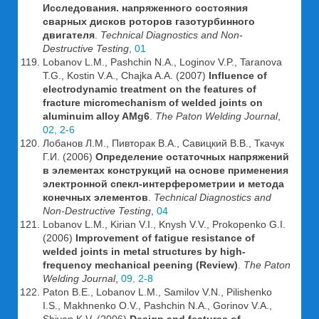
Исследования. напряженного состояния
сварных дисков роторов газотурбинного
двигателя
.
Technical Diagnostics and Non-
Destructive Testing
,
01
Lobanov L.M., Pashchin N.A., Loginov V.P., Taranova
T.G., Kostin V.A., Chajka A.A. (2007)
Influence of
electrodynamic treatment on the features of
fracture micromechanism of welded joints on
aluminuim alloy AMg6
.
The Paton Welding Journal
,
02, 2-6
Лобанов Л.М., Пивторак В.А., Савицкий В.В., Ткачук
Г.И. (2006)
Определение остаточных напряжений
в элементах конструкций на основе применения
электронной спекл-интерферометрии и метода
конечных элементов
.
Technical Diagnostics and
Non-Destructive Testing
,
04
Lobanov L.M., Kirian V.I., Knysh V.V., Prokopenko G.I.
(2006)
Improvement of fatigue resistance of
welded joints in metal structures by high-
frequency mechanical peening (Review)
.
The Paton
Welding Journal
,
09, 2-8
Paton B.E., Lobanov L.M., Samilov V.N., Pilishenko
I.S., Makhnenko O.V., Pashchin N.A., Gorinov V.A.,