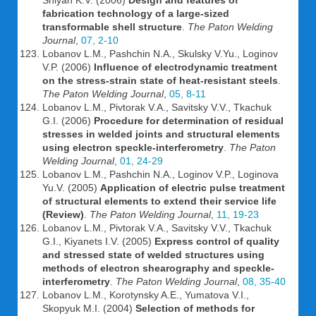
Shiyan K.V. (2006)
Design and features of
fabrication technology of a large-sized
transformable shell structure
.
The Paton Welding
Journal
,
07, 2-10
Lobanov L.M., Pashchin N.A., Skulsky V.Yu., Loginov
V.P. (2006)
Influence of electrodynamic treatment
on the stress-strain state of heat-resistant steels
.
The Paton Welding Journal
,
05, 8-11
Lobanov L.M., Pivtorak V.A., Savitsky V.V., Tkachuk
G.I. (2006)
Procedure for determination of residual
stresses in welded joints and structural elements
using electron speckle-interferometry
.
The Paton
Welding Journal
,
01, 24-29
Lobanov L.M., Pashchin N.A., Loginov V.P., Loginova
Yu.V. (2005)
Application of electric pulse treatment
of structural elements to extend their service life
(Review)
.
The Paton Welding Journal
,
11, 19-23
Lobanov L.M., Pivtorak V.A., Savitsky V.V., Tkachuk
G.I., Kiyanets I.V. (2005)
Express control of quality
and stressed state of welded structures using
methods of electron shearography and speckle-
interferometry
.
The Paton Welding Journal
,
08, 35-40
Lobanov L.M., Korotynsky A.E., Yumatova V.I.,
Skopyuk M.I. (2004)
Selection of methods for