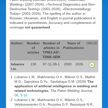
Welding» (2007-2026), «Technical Diagnostics and Non-
Destructive Testing» (2001-2026), «Electrometallurgy
Today» (2001-2026). The spelling of the author in
Russian, Ukrainian, and English in journal publications is
indicated in parentheses. Accuracy and completeness of
coverage
not guaranteed
.
Author:
Number
Number of
Years of
ORCID
of
articles in
Publications
articles
TPWJ-AS*-
TDNK-SEM
lobanov
138
87-11-39-1
2000
2026
l.m.
Lobanov L.M., Makhnenko O.V., Milenin O.S., Malhin
M.G., Saprykina G.Yu., Savitskaya O.M. (2026)
The
application of artificial intelligence in welding and
related technologies
.
The Paton Welding Journal
,
06, 3-16
Lobanov L.M., Makhnenko O.V., Milenin O.S.,
Velykoivanenko O.A., Rozynka G.P., Basystyuk N.R.,