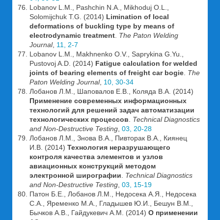
Lobanov L.M., Pashchin N.A., Mikhoduj O.L.,
Solomijchuk T.G. (2014)
Limination of local
deformations of buckling type by means of
electrodynamic treatment
.
The Paton Welding
Journal
,
11, 2-7
Lobanov L.M., Makhnenko O.V., Saprykina G.Yu.,
Pustovoj A.D. (2014)
Fatigue calculation for welded
joints of bearing elements of freight car bogie
.
The
Paton Welding Journal
,
10, 30-34
Лобанов Л.М., Шаповалов Е.В., Коляда В.А. (2014)
Применение современных информационных
технологий для решений задач автоматизации
технологических процессов
.
Technical Diagnostics
and Non-Destructive Testing
,
03, 20-28
Лобанов Л.М., Знова В.А., Пивторак В.А., Киянец
И.В. (2014)
Технология неразрушающего
контроля качества элементов и узлов
авиационных конструкций методом
электронной ширографии
.
Technical Diagnostics
and Non-Destructive Testing
,
03, 15-19
Патон Б.Е., Лобанов Л.М., Недосека А.Я., Недосека
С.А., Яременко М.А., Гладышев Ю.И., Бешун В.М.,
Бычков А.В., Гайдукевич А.М. (2014)
О применении