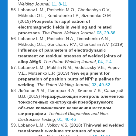
Welding Journal
,
11, 8-11
Lobanov L.M., Pashchin M.O., Cherkashyn O.V.,
Mikhodui O.L., Kondratenko I.P., Sizonenko O.M.
(2019)
Prospects for application of
electromagnetic fields in welding and related
processes
.
The Paton Welding Journal
,
08, 29-36
Lobanov L.M., Pashchin N.A., Timoshenko A.N.,
Mikhoduj O.L., Goncharov P.V., Cherkashin A.V. (2019)
Influence of parameters of electrodynamic
treatment on residual stresses of welded joints of
alloy AMg6
.
The Paton Welding Journal
,
04, 2-4
Lobanov L.M., Makhlin N.M., Vodolazsky V.E., Popov
V.E., Mutsenko L.P. (2019)
New equipment for
preparation of position butts of NPP pipelines for
welding
.
The Paton Welding Journal
,
03, 49-52
Лобанов Л.М., Пивторак В.А., Киянец И.В., Савицкий
В.В. (2019)
Неразрушающий контроль элементов
тонкостенных конструкций преобразуемого
объема космического назначения методом
ширографии
.
Technical Diagnostics and Non-
Destructive Testing
,
01, 40-46
Lobanov L.M., Volkov V.S. (2018)
Thin-walled welded
transformable-volume structures of space