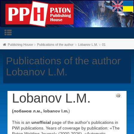
Publishing House
Publications of the author
Lobanov L.M.
01
Publications of the author
Lobanov L.M.
Lobanov L.M.
(лобанов л.м., lobanov l.m.
)
This is an
unofficial
page of the author's publications in
PWI publications. Years of coverage by publication: «The
Paton Welding Journal» (2000-2026), «Automatic