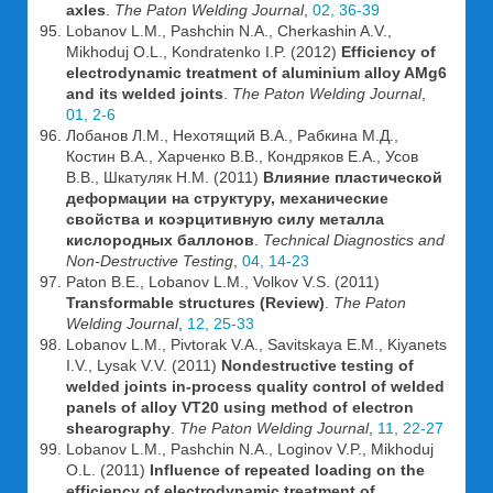
axles
.
The Paton Welding Journal
,
02, 36-39
Lobanov L.M., Pashchin N.A., Cherkashin A.V.,
Mikhoduj O.L., Kondratenko I.P. (2012)
Efficiency of
electrodynamic treatment of aluminium alloy AMg6
and its welded joints
.
The Paton Welding Journal
,
01, 2-6
Лобанов Л.М., Нехотящий В.А., Рабкина М.Д.,
Костин В.А., Харченко В.В., Кондряков Е.А., Усов
В.В., Шкатуляк Н.М. (2011)
Влияние пластической
деформации на структуру, механические
свойства и коэрцитивную силу металла
кислородных баллонов
.
Technical Diagnostics and
Non-Destructive Testing
,
04, 14-23
Paton B.E., Lobanov L.M., Volkov V.S. (2011)
Transformable structures (Review)
.
The Paton
Welding Journal
,
12, 25-33
Lobanov L.M., Pivtorak V.A., Savitskaya E.M., Kiyanets
I.V., Lysak V.V. (2011)
Nondestructive testing of
welded joints in-process quality control of welded
panels of alloy VT20 using method of electron
shearography
.
The Paton Welding Journal
,
11, 22-27
Lobanov L.M., Pashchin N.A., Loginov V.P., Mikhoduj
O.L. (2011)
Influence of repeated loading on the
efficiency of electrodynamic treatment of