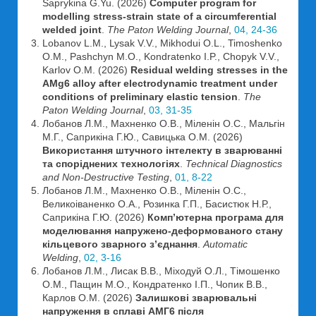
Saprykina G.Yu. (2026)
Computer program for
modelling stress-strain state of a circumferential
welded joint
.
The Paton Welding Journal
,
04, 24-36
Lobanov L.M., Lysak V.V., Mikhodui O.L., Timoshenko
O.M., Pashchyn M.O., Kondratenko I.P., Chopyk V.V.,
Karlov O.M. (2026)
Residual welding stresses in the
AMg6 alloy after electrodynamic treatment under
conditions of preliminary elastic tension
.
The
Paton Welding Journal
,
03, 31-35
Лобанов Л.М., Махненко О.В., Міленін О.С., Мальгін
М.Г., Саприкіна Г.Ю., Савицька О.М. (2026)
Використання штучного інтелекту в зварюванні
та споріднених технологіях
.
Technical Diagnostics
and Non-Destructive Testing
,
01, 8-22
Лобанов Л.М., Махненко О.В., Міленін О.С.,
Великоіваненко О.А., Розинка Г.П., Басистюк Н.Р.,
Саприкіна Г.Ю. (2026)
Комп’ютерна програма для
моделювання напружено-деформованого стану
кільцевого зварного з’єднання
.
Automatic
Welding
,
02, 3-16
Лобанов Л.М., Лисак В.В., Міходуй О.Л., Тімошенко
О.М., Пащин М.О., Кондратенко І.П., Чопик В.В.,
Карлов О.М. (2026)
Залишкові зварювальні
напруження в сплаві АМГ6 після