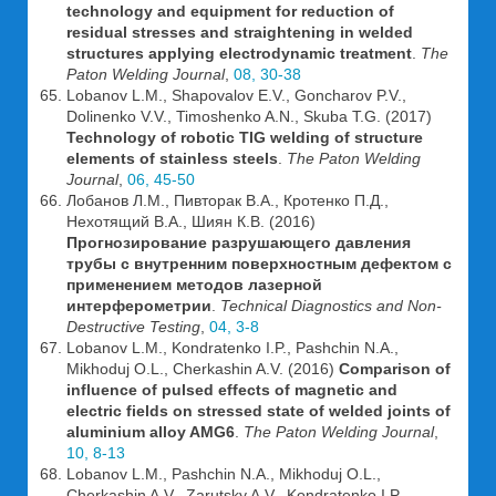
technology and equipment for reduction of
residual stresses and straightening in welded
structures applying electrodynamic treatment
.
The
Paton Welding Journal
,
08, 30-38
Lobanov L.M., Shapovalov E.V., Goncharov P.V.,
Dolinenko V.V., Timoshenko A.N., Skuba T.G. (2017)
Technology of robotic TIG welding of structure
elements of stainless steels
.
The Paton Welding
Journal
,
06, 45-50
Лобанов Л.М., Пивторак В.А., Кротенко П.Д.,
Нехотящий В.А., Шиян К.В. (2016)
Прогнозирование разрушающего давления
трубы с внутренним поверхностным дефектом с
применением методов лазерной
интерферометрии
.
Technical Diagnostics and Non-
Destructive Testing
,
04, 3-8
Lobanov L.M., Kondratenko I.P., Pashchin N.A.,
Mikhoduj O.L., Cherkashin A.V. (2016)
Comparison of
influence of pulsed effects of magnetic and
electric fields on stressed state of welded joints of
aluminium alloy AMG6
.
The Paton Welding Journal
,
10, 8-13
Lobanov L.M., Pashchin N.A., Mikhoduj O.L.,
Cherkashin A.V., Zarutsky A.V., Kondratenko I.P.