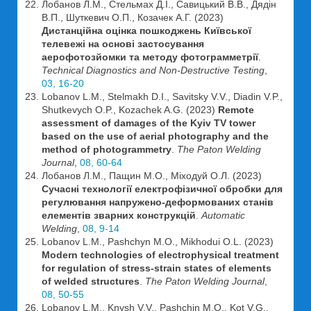
Лобанов Л.М., Стельмах Д.І., Савицький В.В., Дядін
В.П., Шуткевич О.П., Козачек А.Г. (2023)
Дистанційна оцінка пошкоджень Київської
телевежі на основі застосування
аерофотозйомки та методу фотограмметрії
.
Technical Diagnostics and Non-Destructive Testing
,
03, 16-20
Lobanov L.M., Stelmakh D.I., Savitsky V.V., Diadin V.P.,
Shutkevych O.P., Kozachek A.G. (2023)
Remote
assessment of damages of the Kyiv TV tower
based on the use of aerial photography and the
method of photogrammetry
.
The Paton Welding
Journal
,
08, 60-64
Лобанов Л.М., Пащин М.О., Міходуй О.Л. (2023)
Сучасні технології електрофізичної обробки для
регулювання напружено-деформованих станів
елементів зварних конструкцій
.
Automatic
Welding
,
08, 9-14
Lobanov L.M., Pashchyn M.O., Mikhodui O.L. (2023)
Modern technologies of electrophysical treatment
for regulation of stress-strain states of elements
of welded structures
.
The Paton Welding Journal
,
08, 50-55
Lobanov L.M., Knysh V.V., Pashchin M.O., Kot V.G.,