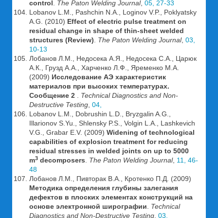
control
.
The Paton Welding Journal
,
05, 27-33
Lobanov L.M., Pashchin N.A., Loginov V.P., Poklyatsky
A.G. (2010)
Effect of electric pulse treatment on
residual change in shape of thin-sheet welded
structures (Review)
.
The Paton Welding Journal
,
03,
10-13
Лобанов Л.М., Недосека А.Я., Недосека С.А., Царюк
А.К., Грузд А.А., Харченко Л.Ф., Яременко М.А.
(2009)
Исследование АЭ характеристик
материалов при высоких температурах.
Сообщение 2
.
Technical Diagnostics and Non-
Destructive Testing
,
04,
Lobanov L.M., Dobrushin L.D., Bryzgalin A.G.,
Illarionov S.Yu., Shlensky P.S., Volgin L.A., Lashkevich
V.G., Grabar E.V. (2009)
Widening of technological
capabilities of explosion treatment for reducing
residual stresses in welded joints on up to 5000
3
m
decomposers
.
The Paton Welding Journal
,
11, 46-
48
Лобанов Л.М., Пивторак В.А., Кротенко П.Д. (2009)
Методика определения глубины залегания
дефектов в плоских элементах конструкций на
основе электронной ширографии
.
Technical
Diagnostics and Non-Destructive Testing
,
03,