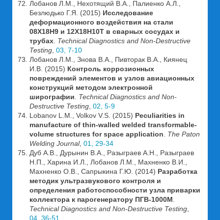
Лобанов Л.М., Нехотящий В.А., Палиенко А.Л.,
Безлюдько Г.Я. (2015)
Исследование
деформационного воздействия на стали
08Х18Н9 и 12Х18Н10Т в сварных сосудах и
трубах
.
Technical Diagnostics and Non-Destructive
Testing
,
03, 7-10
Лобанов Л.М., Знова В.А., Пивторак В.А., Киянец
И.В. (2015)
Контроль коррозионных
повреждений элементов и узлов авиационных
конструкций методом электронной
ширографии
.
Technical Diagnostics and Non-
Destructive Testing
,
02, 5-9
Lobanov L.M., Volkov V.S. (2015)
Peculiarities in
manufacture of thin-walled welded transformable-
volume structures for space application
.
The Paton
Welding Journal
,
01, 29-34
Дуб А.В., Дурынин В.А., Разыграев А.Н., Разыграев
Н.П., Харина И.Л., Лобанов Л.М., Махненко В.И.,
Махненко О.В., Сапрыкина Г.Ю. (2014)
Разработка
методик ультразвукового контроля и
определения работоспособности узла приварки
коллектора к парогенератору ПГВ-1000М
.
Technical Diagnostics and Non-Destructive Testing
,
04, 36-51