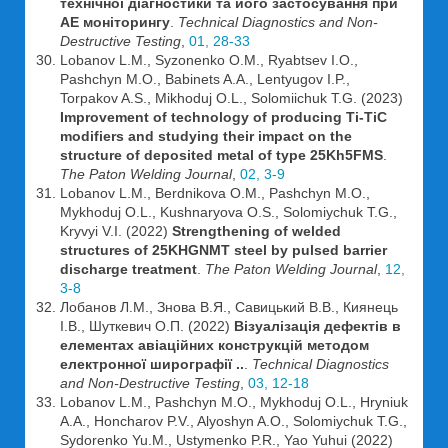
технічної діагностики та його застосування при
АЕ моніторингу
.
Technical Diagnostics and Non-
Destructive Testing
,
01, 28-33
Lobanov L.M., Syzonenko O.M., Ryabtsev I.O.,
Pashchyn M.O., Babinets A.A., Lentyugov I.P.,
Torpakov A.S., Mikhoduj O.L., Solomiichuk T.G. (2023)
Improvement of technology of producing Ti-TiC
modifiers and studying their impact on the
structure of deposited metal of type 25Kh5FMS
.
The Paton Welding Journal
,
02, 3-9
Lobanov L.M., Berdnikova O.M., Pashchyn M.O.,
Mykhoduj O.L., Kushnaryova O.S., Solomiychuk T.G.,
Kryvyi V.I. (2022)
Strengthening of welded
structures of 25KHGNMT steel by pulsed barrier
discharge treatment
.
The Paton Welding Journal
,
12,
3-8
Лобанов Л.М., Знова В.Я., Савицький В.В., Киянець
І.В., Шуткевич О.П. (2022)
Візуалізація дефектів в
елементах авіаційних конструкцій методом
електронної ширографії ..
.
Technical Diagnostics
and Non-Destructive Testing
,
03, 12-18
Lobanov L.M., Pashchyn M.O., Mykhoduj O.L., Hryniuk
A.A., Honcharov P.V., Alyoshyn A.O., Solomiychuk T.G.,
Sydorenko Yu.M., Ustymenko P.R., Yao Yuhui (2022)