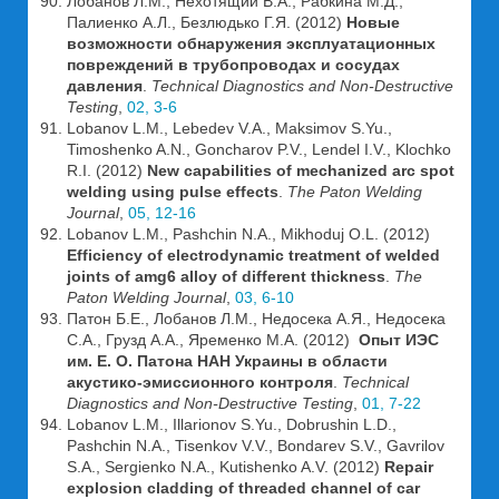
Лобанов Л.М., Нехотящий В.А., Рабкина М.Д.,
Палиенко А.Л., Безлюдько Г.Я. (2012)
Новые
возможности обнаружения эксплуатационных
повреждений в трубопроводах и сосудах
давления
.
Technical Diagnostics and Non-Destructive
Testing
,
02, 3-6
Lobanov L.M., Lebedev V.A., Maksimov S.Yu.,
Timoshenko A.N., Goncharov P.V., Lendel I.V., Klochko
R.I. (2012)
New capabilities of mechanized arc spot
welding using pulse effects
.
The Paton Welding
Journal
,
05, 12-16
Lobanov L.M., Pashchin N.A., Mikhoduj O.L. (2012)
Efficiency of electrodynamic treatment of welded
joints of amg6 alloy of different thickness
.
The
Paton Welding Journal
,
03, 6-10
Патон Б.Е., Лобанов Л.М., Недосека А.Я., Недосека
С.А., Грузд А.А., Яременко М.А. (2012)
Опыт ИЭС
им. Е. О. Патона НАН Украины в области
акустико-эмиссионного контроля
.
Technical
Diagnostics and Non-Destructive Testing
,
01, 7-22
Lobanov L.M., Illarionov S.Yu., Dobrushin L.D.,
Pashchin N.A., Tisenkov V.V., Bondarev S.V., Gavrilov
S.A., Sergienko N.A., Kutishenko A.V. (2012)
Repair
explosion cladding of threaded channel of car