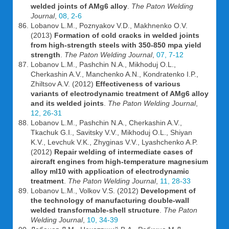
welded joints of AMg6 alloy
.
The Paton Welding
Journal
,
08, 2-6
Lobanov L.M., Poznyakov V.D., Makhnenko O.V.
(2013)
Formation of cold cracks in welded joints
from high-strength steels with 350-850 mpa yield
strength
.
The Paton Welding Journal
,
07, 7-12
Lobanov L.M., Pashchin N.A., Mikhoduj O.L.,
Cherkashin A.V., Manchenko A.N., Kondratenko I.P.,
Zhiltsov A.V. (2012)
Effectiveness of various
variants of electrodynamic treatment of AMg6 alloy
and its welded joints
.
The Paton Welding Journal
,
12, 26-31
Lobanov L.M., Pashchin N.A., Cherkashin A.V.,
Tkachuk G.I., Savitsky V.V., Mikhoduj O.L., Shiyan
K.V., Levchuk V.K., Zhyginas V.V., Lyashchenko A.P.
(2012)
Repair welding of intermediate cases of
aircraft engines from high-temperature magnesium
alloy ml10 with application of electrodynamic
treatment
.
The Paton Welding Journal
,
11, 28-33
Lobanov L.M., Volkov V.S. (2012)
Development of
the technology of manufacturing double-wall
welded transformable-shell structure
.
The Paton
Welding Journal
,
10, 34-39