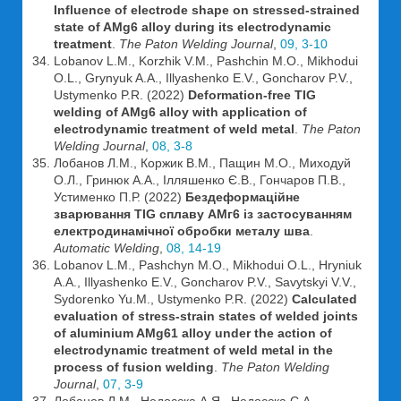
Influence of electrode shape on stressed-strained
state of AMg6 alloy during its electrodynamic
treatment
.
The Paton Welding Journal
,
09, 3-10
Lobanov L.M., Korzhik V.M., Pashchin M.O., Mikhodui
O.L., Grynyuk A.A., Illyashenko E.V., Goncharov P.V.,
Ustymenko P.R. (2022)
Deformation-free TIG
welding of AMg6 alloy with application of
electrodynamic treatment of weld metal
.
The Paton
Welding Journal
,
08, 3-8
Лобанов Л.М., Коржик В.М., Пащин М.О., Миходуй
О.Л., Гринюк А.А., Ілляшенко Є.В., Гончаров П.В.,
Устименко П.Р. (2022)
Бездеформаційне
зварювання TIG сплаву AMг6 із застосуванням
електродинамічної обробки металу шва
.
Automatic Welding
,
08, 14-19
Lobanov L.M., Pashchyn M.O., Mikhodui O.L., Hryniuk
A.A., Illyashenko E.V., Goncharov P.V., Savytskyi V.V.,
Sydorenko Yu.M., Ustymenko P.R. (2022)
Calculated
evaluation of stress-strain states of welded joints
of aluminium AMg61 alloy under the action of
electrodynamic treatment of weld metal in the
process of fusion welding
.
The Paton Welding
Journal
,
07, 3-9