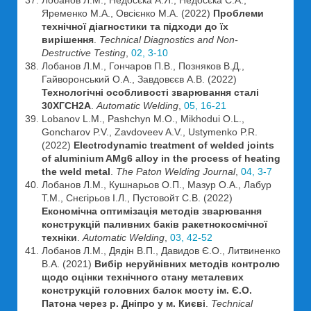
Лобанов Л.М., Недосєка А.Я., Недосєка С.А.,
Яременко М.А., Овсієнко М.А. (2022)
Проблеми
технічної діагностики та підходи до їх
вирішення
.
Technical Diagnostics and Non-
Destructive Testing
,
02, 3-10
Лобанов Л.М., Гончаров П.В., Позняков В.Д.,
Гайворонський О.А., Завдовєєв А.В. (2022)
Технологічні особливості зварювання сталі
30ХГСН2А
.
Automatic Welding
,
05, 16-21
Lobanov L.M., Pashchyn M.O., Mikhodui O.L.,
Goncharov P.V., Zavdoveev A.V., Ustymenko P.R.
(2022)
Electrodynamic treatment of welded joints
of aluminium AMg6 alloy in the process of heating
the weld metal
.
The Paton Welding Journal
,
04, 3-7
Лобанов Л.М., Кушнарьов О.П., Мазур О.А., Лабур
Т.М., Снєгірьов І.Л., Пустовойт С.В. (2022)
Економічна оптимізація методів зварювання
конструкцій паливних баків ракетнокосмічної
техніки
.
Automatic Welding
,
03, 42-52
Лобанов Л.М., Дядін В.П., Давидов Є.О., Литвиненко
В.А. (2021)
Вибір неруйнівних методів контролю
щодо оцінки технічного стану металевих
конструкцій головних балок мосту ім. Є.О.
Патона через р. Дніпро у м. Києві
.
Technical