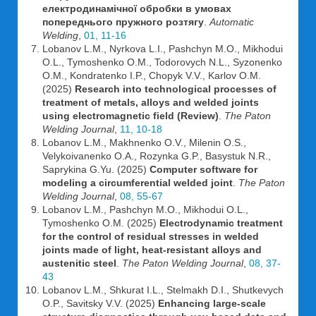
електродинамічної обробки в умовах
попереднього пружного розтягу
.
Automatic
Welding
,
01, 11-16
Lobanov L.M., Nyrkova L.I., Pashchyn M.O., Mikhodui
O.L., Tymoshenko O.M., Todorovych N.L., Syzonenko
O.M., Kondratenko I.P., Chopyk V.V., Karlov O.M.
(2025)
Research into technological processes of
treatment of metals, alloys and welded joints
using electromagnetic field (Review)
.
The Paton
Welding Journal
,
11, 10-18
Lobanov L.M., Makhnenko O.V., Milenin O.S.,
Velykoivanenko O.A., Rozynka G.P., Basystuk N.R.,
Saprykina G.Yu. (2025)
Computer software for
modeling a circumferential welded joint
.
The Paton
Welding Journal
,
08, 55-67
Lobanov L.M., Pashchyn M.O., Mikhodui O.L.,
Tymoshenko O.M. (2025)
Electrodynamic treatment
for the control of residual stresses in welded
joints made of light, heat-resistant alloys and
austenitic steel
.
The Paton Welding Journal
,
08, 37-
43
Lobanov L.M., Shkurat I.L., Stelmakh D.I., Shutkevych
O.P., Savitsky V.V. (2025)
Enhancing large-scale