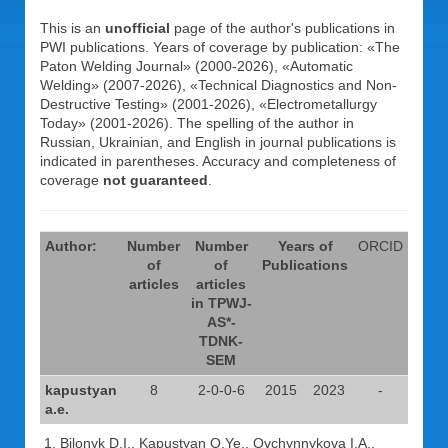
This is an
unofficial
page of the author's publications in
PWI publications. Years of coverage by publication: «The
Paton Welding Journal» (2000-2026), «Automatic
Welding» (2007-2026), «Technical Diagnostics and Non-
Destructive Testing» (2001-2026), «Electrometallurgy
Today» (2001-2026). The spelling of the author in
Russian, Ukrainian, and English in journal publications is
indicated in parentheses. Accuracy and completeness of
coverage
not guaranteed
.
Author:
Number
Number
Years of
ORCID
of
of
Publications
articles
articles
in TPWJ-
AS*-
TDNK-
SEM
kapustyan
8
2-0-0-6
2015
2023
-
a.e.
Bilonyk D.I., Kapustyan O.Ye., Ovchynnykova I.A.,