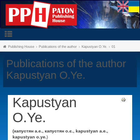
Publishing House
Publications of the author
Kapustyan O.Ye.
01
Publications of the author
Kapustyan O.Ye.
Kapustyan
O.Ye.
(капустян а.е., капустян о.є., kapustyan a.e.,
kapustyan o.ye.
)