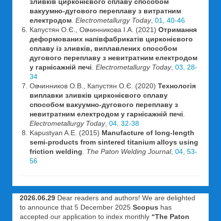
зливків цирконієвого сплаву способом
вакуумно-дугового переплаву з витратним
електродом
.
Electrometallurgy Today
,
01, 40-46
Капустян О.Є., Овчинникова І.А. (2021)
Отримання
деформованих напівфабрикатів цирконієвого
сплаву із зливків, виплавлених способом
дугового переплаву з невитратним електродом
у гарнісажній печі
.
Electrometallurgy Today
,
03, 28-
34
Овчинников О.В., Капустян О.Є. (2020)
Технологія
виплавки зливків цирконієвого сплаву
способом вакуумно-дугового переплаву з
невитратним електродом у гарнісажній печі
.
Electrometallurgy Today
,
04, 32-38
Kapustyan A.E. (2015)
Manufacture of long-length
semi-products from sintered titanium alloys using
friction welding
.
The Paton Welding Journal
,
04, 53-
56
2026.06.29
Dear readers and authors! We are delighted
to announce that 5 December 2025
Scopus
has
accepted our application to index monthly
“The Paton