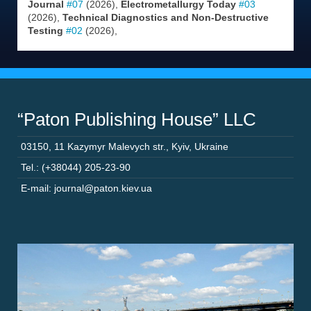
Journal
#07
(2026),
Electrometallurgy Today
#03
(2026),
Technical Diagnostics and Non-Destructive
Testing
#02
(2026),
“Paton Publishing House” LLC
03150
,
11 Kazymyr Malevych str.
,
Kyiv
,
Ukraine
Tel.: (+38044) 205-23-90
E-mail: journal@paton.kiev.ua