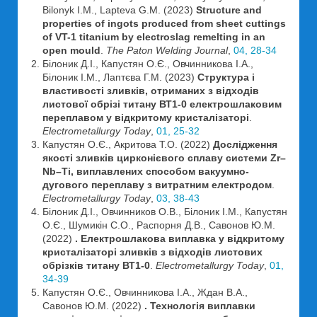
Bilonyk I.M., Lapteva G.M. (2023)
Structure and
properties of ingots produced from sheet cuttings
of VT-1 titanium by electroslag remelting in an
open mould
.
The Paton Welding Journal
,
04, 28-34
Білоник Д.І., Капустян О.Є., Овчинникова І.А.,
Білоник І.М., Лаптєва Г.М. (2023)
Структура і
властивості зливків, отриманих з відходів
листової обрізі титану ВТ1-0 електрошлаковим
переплавом у відкритому кристалізаторі
.
Electrometallurgy Today
,
01, 25-32
Капустян О.Є., Акритова Т.О. (2022)
Дослідження
якості зливків цирконієвого сплаву системи Zr–
Nb–Ti, виплавлених способом вакуумно-
дугового переплаву з витратним електродом
.
Electrometallurgy Today
,
03, 38-43
Білоник Д.І., Овчинников О.В., Білоник І.М., Капустян
О.Є., Шумикін С.О., Распорня Д.В., Савонов Ю.М.
(2022)
. Електрошлакова виплавка у відкритому
кристалізаторі зливків з відходів листових
обрізків титану ВТ1-0
.
Electrometallurgy Today
,
01,
34-39
Капустян О.Є., Овчинникова І.А., Ждан В.А.,
Савонов Ю.М. (2022)
. Технологія виплавки