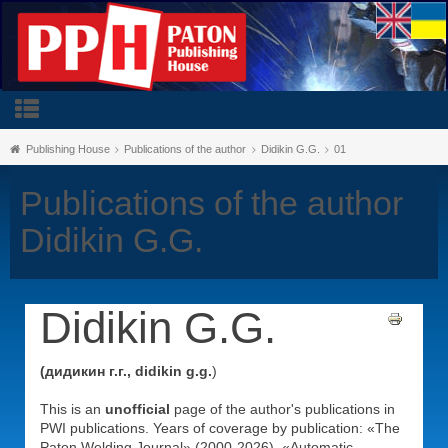
Publishing House
Publications of the author
Didikin G.G.
01
Publications of the author
Didikin G.G.
Didikin G.G.
(дидикин г.г., didikin g.g.
)
This is an
unofficial
page of the author's publications in
PWI publications. Years of coverage by publication: «The
Paton Welding Journal» (2000-2026), «Automatic