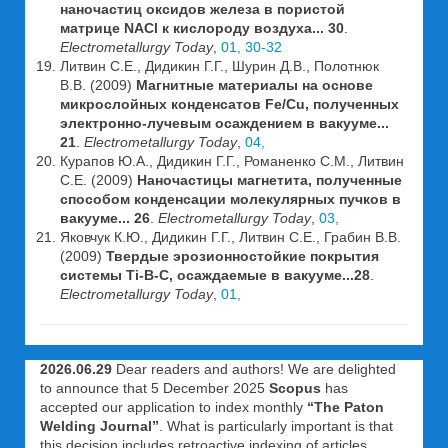
наночастиц оксидов железа в пористой
матрице NACl к кислороду воздуха... 30
.
Electrometallurgy Today
,
01, 30-32
Литвин С.Е., Дидикин Г.Г., Шурин Д.В., Полотнюк
В.В. (2009)
Магнитные материалы на основе
микрослойных конденсатов Fe/Cu, полученных
электронно-лучевым осаждением в вакууме...
21
.
Electrometallurgy Today
,
04,
Курапов Ю.А., Дидикин Г.Г., Романенко С.М., Литвин
С.Е. (2009)
Наночастицы магнетита, полученные
способом конденсации молекулярных пучков в
вакууме... 26
.
Electrometallurgy Today
,
03,
Яковчук К.Ю., Дидикин Г.Г., Литвин С.Е., Грабин В.В.
(2009)
Твердые эрозионностойкие покрытия
системы Ti-B-C, осаждаемые в вакууме...28
.
Electrometallurgy Today
,
01,
2026.06.29
Dear readers and authors! We are delighted
to announce that 5 December 2025
Scopus
has
accepted our application to index monthly
“The Paton
Welding Journal”
. What is particularly important is that
this decision includes retroactive indexing of articles