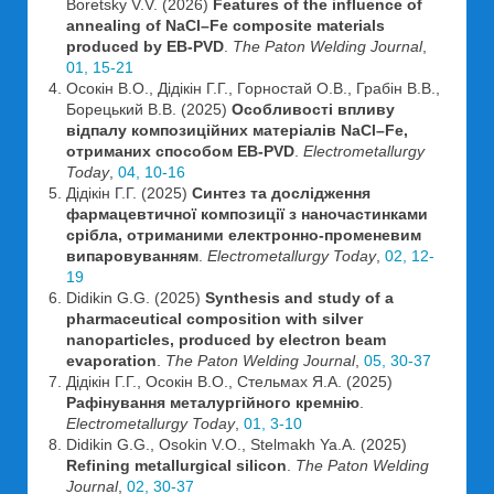
Boretsky V.V. (2026)
Features of the influence of
annealing of NaCl–Fe composite materials
produced by EB-PVD
.
The Paton Welding Journal
,
01, 15-21
Осокін В.О., Дідікін Г.Г., Горностай О.В., Грабін В.В.,
Борецький В.В. (2025)
Особливості впливу
відпалу композиційних матеріалів NaCl–Fe,
отриманих способом EB-PVD
.
Electrometallurgy
Today
,
04, 10-16
Дідікін Г.Г. (2025)
Синтез та дослідження
фармацевтичної композиції з наночастинками
срібла, отриманими електронно-променевим
випаровуванням
.
Electrometallurgy Today
,
02, 12-
19
Didikin G.G. (2025)
Synthesis and study of a
pharmaceutical composition with silver
nanoparticles, produced by electron beam
evaporation
.
The Paton Welding Journal
,
05, 30-37
Дідікін Г.Г., Осокін В.О., Стельмах Я.А. (2025)
Рафінування металургійного кремнію
.
Electrometallurgy Today
,
01, 3-10
Didikin G.G., Osokin V.O., Stelmakh Ya.A. (2025)
Refining metallurgical silicon
.
The Paton Welding
Journal
,
02, 30-37