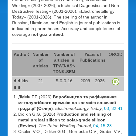
Welding» (2007-2026), «Technical Diagnostics and Non-
Destructive Testing» (2001-2026), «Electrometallurgy
Today» (2001-2026). The spelling of the author in
Russian, Ukrainian, and English in journal publications is
indicated in parentheses. Accuracy and completeness of
coverage
not guaranteed
.
Author:
Number
Number of
Years of
ORCID
of
articles in
Publications
articles
TPWJ-AS*-
TDNK-SEM
didikin
21
5-0-0-16
2009
2026
g.g.
Дідікін Г.Г. (2026)
Виробництво та рафінування
металургійного кремнію до кремнію сонячної
градації (Огляд)
.
Electrometallurgy Today
,
03, 32-41
Didikin G.G. (2026)
Production and refining of
metallurgical silicon to solar-grade silicon
(Review)
.
The Paton Welding Journal
,
04, 15-23
Osokin V.O., Didikin G.G., Gornostai O.V., Grabin V.V.,