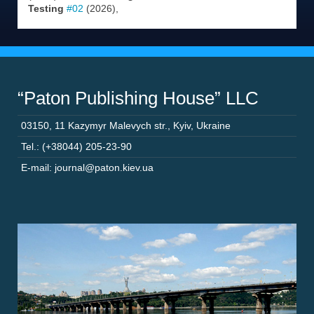
Testing
#02
(2026),
“Paton Publishing House” LLC
03150
,
11 Kazymyr Malevych str.
,
Kyiv
,
Ukraine
Tel.: (+38044) 205-23-90
E-mail: journal@paton.kiev.ua