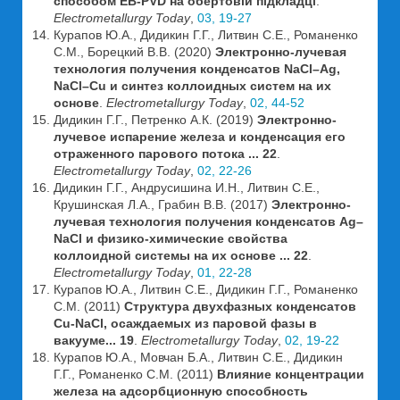
способом EB-PVD на обертовій підкладці
.
Electrometallurgy Today
,
03, 19-27
Курапов Ю.А., Дидикин Г.Г., Литвин С.Е., Романенко
С.М., Борецкий В.В. (2020)
Электронно-лучевая
технология получения конденсатов NaCl–Ag,
NaCl–Cu и синтез коллоидных систем на их
основе
.
Electrometallurgy Today
,
02, 44-52
Дидикин Г.Г., Петренко А.К. (2019)
Электронно-
лучевое испарение железа и конденсация его
отраженного парового потока ... 22
.
Electrometallurgy Today
,
02, 22-26
Дидикин Г.Г., Андрусишина И.Н., Литвин С.Е.,
Крушинская Л.А., Грабин В.В. (2017)
Электронно-
лучевая технология получения конденсатов Ag–
NaCl и физико-химические свойства
коллоидной системы на их основе ... 22
.
Electrometallurgy Today
,
01, 22-28
Курапов Ю.А., Литвин С.Е., Дидикин Г.Г., Романенко
С.М. (2011)
Структура двухфазных конденсатов
Cu-NаCl, осаждаемых из паровой фазы в
вакууме... 19
.
Electrometallurgy Today
,
02, 19-22
Курапов Ю.А., Мовчан Б.А., Литвин С.Е., Дидикин
Г.Г., Романенко С.М. (2011)
Влияние концентрации
железа на адсорбционную способность