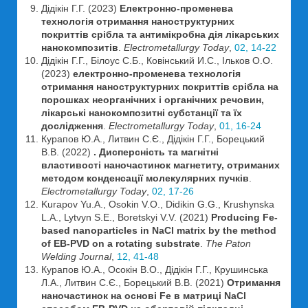
Дідікін Г.Г. (2023)
Електронно-променева
технологія отримання наноструктурних
покриттів срібла та антимікробна дія лікарських
нанокомпозитів
.
Electrometallurgy Today
,
02, 14-22
Дідікін Г.Г., Білоус С.Б., Ковінський И.С., Ільков О.О.
(2023)
електронно-променева технологія
отримання наноструктурних покриттів срібла на
порошках неорганічних і органічних речовин,
лікарські нанокомпозитні субстанції та їх
дослідження
.
Electrometallurgy Today
,
01, 16-24
Курапов Ю.А., Литвин С.Є., Дідікін Г.Г., Борецький
В.В. (2022)
. Дисперсність та магнітні
властивості наночастинок магнетиту, отриманих
методом конденсації молекулярних пучків
.
Electrometallurgy Today
,
02, 17-26
Kurapov Yu.A., Osokin V.O., Didikin G.G., Krushynska
L.A., Lytvyn S.E., Boretskyi V.V. (2021)
Producing Fe-
based nanoparticles in NaCl matrix by the method
of EB-PVD on a rotating substrate
.
The Paton
Welding Journal
,
12, 41-48
Курапов Ю.А., Осокін В.О., Дідікін Г.Г., Крушинська
Л.А., Литвин С.Є., Борецький В.В. (2021)
Отримання
наночастинок на основі Fe в матриці NaCl