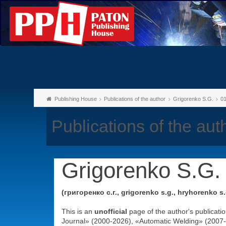
Publishing House
Publications of the author
Grigorenko S.G.
0
Publications of the au
Grigorenko S.G.
(григоренко с.г., grigorenko s.g., hryhorenko s.
This is an
unofficial
page of the author's publicati
Journal» (2000-2026), «Automatic Welding» (2007-