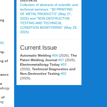
2025.06.02
Collection of abstracts of scientific and
technical seminars: "3D PRINTING
OF METAL PRODUCTS" (May 27,
2025) and "NON-DESTRUCTIVE
ing
TESTING AND TECHNICAL
CONDITION MONITORING" (May 28,
2025)
02,
Current Issue
ng-
Automatic Welding
#04
(2026),
The
Paton Welding Journal
#07
(2026),
ng of
Electrometallurgy Today
#03
(2026),
Technical Diagnostics and
Non-Destructive Testing
#02
евого
(2026),
 и
allurgy
 of
ing