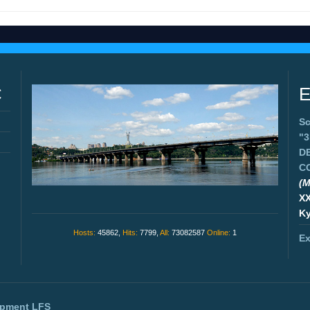
C
E
Sc
"
D
C
(M
X
Ky
Hosts:
45862,
Hits:
7799,
All:
73082587
Online:
1
Ex
opment
LFS