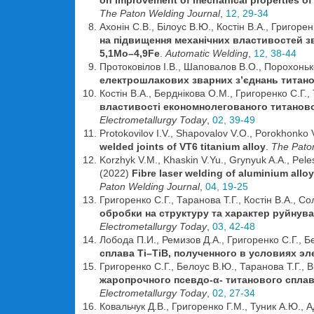
on improvement of mechanical properties of 
The Paton Welding Journal
,
12, 29-34
Ахонін С.В., Білоус В.Ю., Костін В.А., Григоре
на підвищення механічних властивостей з
5,1Mo–4,9Fe
.
Automatic Welding
,
12, 38-44
Протоковілов І.В., Шаповалов В.О., Порохонько
електрошлакових зварних з’єднань титан
Костін В.А., Берднікова О.М., Григоренко С.Г.
властивості економнолегованого титаново
Electrometallurgy Today
,
02, 39-49
Protokovilov I.V., Shapovalov V.O., Porokhonko
welded joints of VT6 titanium alloy
.
The Pato
Korzhyk V.M., Khaskin V.Yu., Grynyuk A.A., Pel
(2022)
Fibre laser welding of aluminium all
Paton Welding Journal
,
04, 19-25
Григоренко С.Г., Таранова Т.Г., Костін В.А., С
обробки на структуру та характер руйнув
Electrometallurgy Today
,
03, 42-48
Лобода П.И., Ремизов Д.А., Григоренко С.Г., 
сплава Ti–TiB, полученного в условиях эл
Григоренко С.Г., Белоус В.Ю., Таранова Т.Г., 
жаропрочного псевдо-α- титанового сплав
Electrometallurgy Today
,
02, 27-34
Ковальчук Д.В., Григоренко Г.М., Туник А.Ю., 