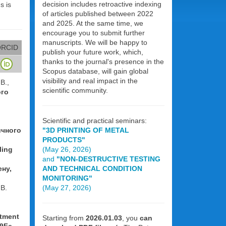
decision includes retroactive indexing
s is
of articles published between 2022
and 2025. At the same time, we
encourage you to submit further
manuscripts. We will be happy to
RCID
publish your future work, which,
thanks to the journal's presence in the
Scopus database, will gain global
visibility and real impact in the
В.,
scientific community.
ого
Scientific and practical seminars:
ичного
"3D PRINTING OF METAL
PRODUCTS"
ling
(May 26, 2026)
and
"NON-DESTRUCTIVE TESTING
ену,
AND TECHNICAL CONDITION
MONITORING"
.В.
(May 27, 2026)
atment
Starting from
2026.01.03
, you
can