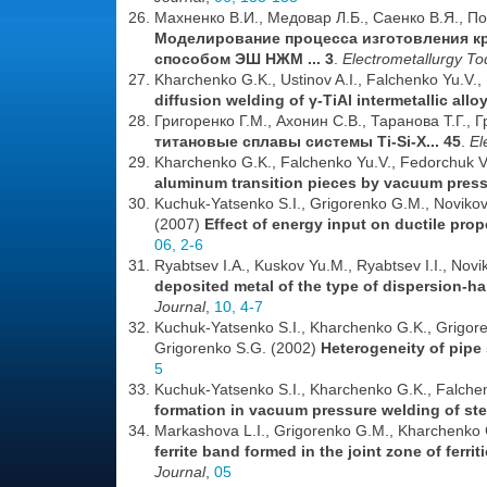
Махненко В.И., Медовар Л.Б., Саенко В.Я., По
Моделирование процесса изготовления к
способом ЭШ НЖМ ... 3
.
Electrometallurgy T
Kharchenko G.K., Ustinov A.I., Falchenko Yu.V., 
diffusion welding of γ-TiAl intermetallic all
Григоренко Г.М., Ахонин С.В., Таранова Т.Г.,
титановые сплавы системы Ti-Si-X... 45
.
El
Kharchenko G.K., Falchenko Yu.V., Fedorchuk 
aluminum transition pieces by vacuum pres
Kuchuk-Yatsenko S.I., Grigorenko G.M., Novikov
(2007)
Effect of energy input on ductile prope
06, 2-6
Ryabtsev I.A., Kuskov Yu.M., Ryabtsev I.I., Novi
deposited metal of the type of dispersion-ha
Journal
,
10, 4-7
Kuchuk-Yatsenko S.I., Kharchenko G.K., Grigoren
Grigorenko S.G. (2002)
Heterogeneity of pipe 
5
Kuchuk-Yatsenko S.I., Kharchenko G.K., Falche
formation in vacuum pressure welding of ste
Markashova L.I., Grigorenko G.M., Kharchenko G
ferrite band formed in the joint zone of ferri
Journal
,
05