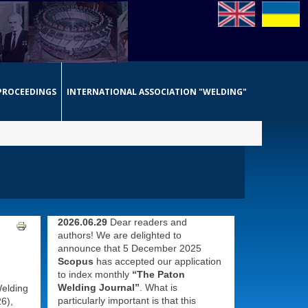
PROCEEDINGS
INTERNATIONAL ASSOCIATION "WELDING"
2026.06.29
Dear readers and
authors! We are delighted to
announce that 5 December 2025
Scopus
has accepted our application
to index monthly
“The Paton
Welding Journal”
. What is
Welding
particularly important is that this
6),