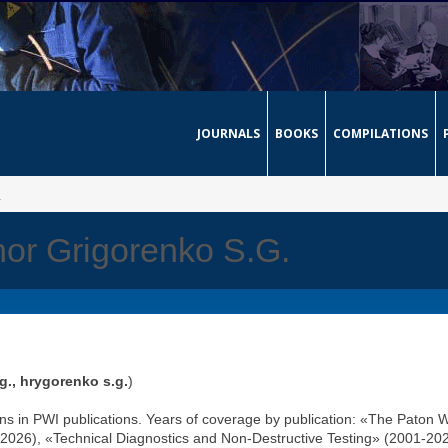
JOURNALS
BOOKS
COMPILATIONS
1
thor Grigorenko S.G.
g., hrygorenko s.g.
)
ons in PWI publications. Years of coverage by publication: «The Paton 
2026), «Technical Diagnostics and Non-Destructive Testing» (2001-202