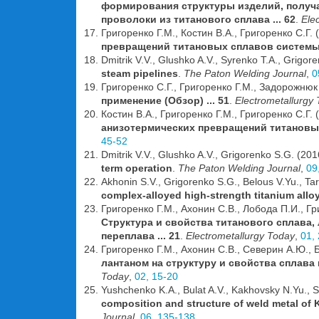
формирования структуры изделий, получа
проволоки из титанового сплава ... 62
.
Ele
Григоренко Г.М., Костин В.А., Григоренко С.Г.
превращений титановых сплавов системы 
Dmitrik V.V., Glushko A.V., Syrenko T.A., Grigo
steam pipelines
.
The Paton Welding Journal
,
0
Григоренко С.Г., Григоренко Г.М., Задорожнюк
применение (Обзор) ... 51
.
Electrometallurgy
Костин В.А., Григоренко Г.М., Григоренко С.Г.
анизотермических превращений титановых
45-52
Dmitrik V.V., Glushko A.V., Grigorenko S.G. (20
term operation
.
The Paton Welding Journal
,
09
Akhonin S.V., Grigorenko S.G., Belous V.Yu., Ta
complex-alloyed high-strength titanium allo
Григоренко Г.М., Ахонин С.В., Лобода П.И., Г
Структура и свойства титанового сплава,
переплава ... 21
.
Electrometallurgy Today
,
01,
Григоренко Г.М., Ахонин С.В., Северин А.Ю., Б
лантаном на структуру и свойства сплава 
Today
,
02, 15-20
Yushchenko K.A., Bulat A.V., Kakhovsky N.Yu., 
composition and structure of weld metal of
Journal
,
06, 135-138