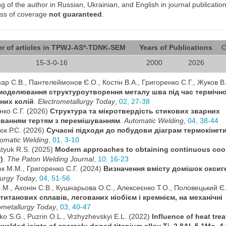
of the author in Russian, Ukrainian, and English in journal publication
ess of coverage
not guaranteed
.
r of articles in TPWJ-AS*-TDNK-SEM
Years of Publications
O
15-3-0-16
2000
2026
мар С.В., Пантелеймонов Є.О., Костін В.А., Григоренко С.Г., Жуков В.
моделювання структуроутворення металу шва під час термічн
них колій
.
Electrometallurgy Today
,
02, 27-38
нко С.Г. (2026)
Структура та мікротвердість стикових зварних
юванням тертям з перемішуванням
.
Automatic Welding
,
04, 38-44
тюк Р.С. (2026)
Сучасні підходи до побудови діаграм термокінет
omatic Welding
,
01, 3-10
atyuk R.S. (2025)
Modern approaches to obtaining continuous coo
)
.
The Paton Welding Journal
,
10, 16-23
юк М.М., Григоренко С.Г. (2024)
Визначення вмісту домішок оксиг
lurgy Today
,
04, 51-56
.М., Ахонін С.В., Кушнарьова О.С., Алексеєнко Т.О., Половецький Є
итанових сплавів, легованих ніобієм і кремнієм, на механічні
ometallurgy Today
,
03, 40-47
nko S.G., Puzrin O.L., Vrzhyzhevskyi E.L. (2022)
Influence of heat tre