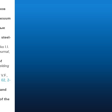
вов
acuum
ные
 steel-
o I.I.
ournal
,
of
elding
V.F.,
,
02, 2-
band
of the