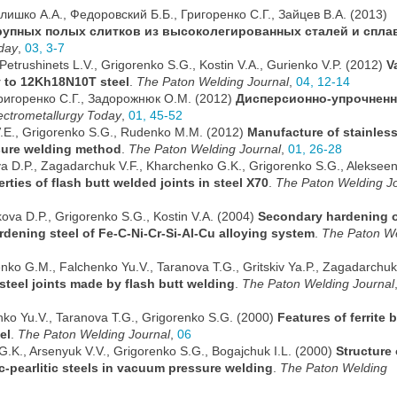
лишко А.А., Федоровский Б.Б., Григоренко С.Г., Зайцев В.А. (2013)
рупных полых слитков из высоколегированных сталей и спла
oday
,
03, 3-7
Petrushinets L.V., Grigorenko S.G., Kostin V.A., Gurienko V.P. (2012)
V
oy to 12Kh18N10T steel
.
The Paton Welding Journal
,
04, 12-14
 Григоренко С.Г., Задорожнюк О.М. (2012)
Дисперсионно-упрочнен
ectrometallurgy Today
,
01, 45-52
V.E., Grigorenko S.G., Rudenko M.M. (2012)
Manufacture of stainless
sure welding method
.
The Paton Welding Journal
,
01, 26-28
a D.P., Zagadarchuk V.F., Kharchenko G.K., Grigorenko S.G., Alekseenk
rties of flash butt welded joints in steel X70
.
The Paton Welding J
kova D.P., Grigorenko S.G., Kostin V.A. (2004)
Secondary hardening 
rdening steel of Fe-C-Ni-Cr-Si-Al-Cu alloying system
.
The Paton W
ko G.M., Falchenko Yu.V., Taranova T.G., Gritskiv Ya.P., Zagadarchuk 
steel joints made by flash butt welding
.
The Paton Welding Journal
nko Yu.V., Taranova T.G., Grigorenko S.G. (2000)
Features of ferrite 
el
.
The Paton Welding Journal
,
06
.K., Arsenyuk V.V., Grigorenko S.G., Bogajchuk I.L. (2000)
Structure 
tic-pearlitic steels in vacuum pressure welding
.
The Paton Welding