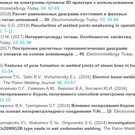
емых на электронно-лучевом 3D принтере с использованием
ctrometallurgy Today
,
04, 62-69
 (2018)
Расчет равновесных диаграмм состояния и фазовых
титан–алюминий ... 39
.
Electrometallurgy Today
,
03, 39-44
renko S.G. (2018)
Peculiarities of welded joints weakening in operat
5, 7-11
 О.М. (2017)
Интерметаллиды титана. Особенности, свойства,
 Today
,
03, 51-58
 (2017)
Построение расчетных термокинетических диаграмм
 сплавов на основе алюминидов ... 45
.
Electrometallurgy Today
,
16)
Features of pore formation in welded joints of steam lines in lo
, 51-54
ranova T.G., Selin R.V., Vrzhizhevsky E.L. (2016)
Electron beam weldi
y
.
The Paton Welding Journal
,
06, 63-67
ригоренко С.Г., Северин А.Ю., Березос В.А., Богомол Ю.И. (2016)
 легированного бором, полученного способом электронно-луч
 21-25
ерезос В.А., Григоренко С.Г. (2014)
Влияние легирования бором
на основе интерметаллидного соединения TiAl ... 15
.
Electromet
Samojlenko V.I., Maksimov S.Yu., Grigorenko S.G. (2014)
Investigation
 Kh20N9G2B type made in wet underwater welding
.
The Paton Weld