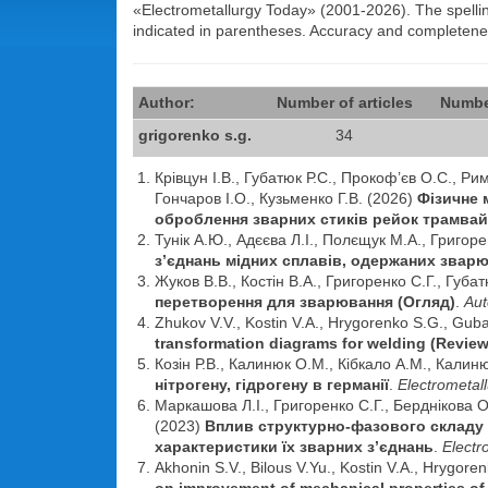
«Electrometallurgy Today» (2001-2026). The spelling 
indicated in parentheses. Accuracy and completen
Author:
Number of articles
Numbe
grigorenko s.g.
34
Крівцун І.В., Губатюк Р.С., Прокоф’єв О.С., Ри
Гончаров І.О., Кузьменко Г.В. (2026)
Фізичне 
оброблення зварних стиків рейок трамвай
Тунік А.Ю., Адєєва Л.І., Полєщук М.А., Григоре
з’єднань мідних сплавів, одержаних звар
Жуков В.В., Костін В.А., Григоренко С.Г., Губа
перетворення для зварювання (Огляд)
.
Aut
Zhukov V.V., Kostin V.A., Hrygorenko S.G., Gub
transformation diagrams for welding (Review
Козін Р.В., Калинюк О.М., Кібкало А.М., Калин
нітрогену, гідрогену в германії
.
Electrometal
Маркашова Л.І., Григоренко С.Г., Берднікова О
(2023)
Вплив структурно-фазового складу т
характеристики їх зварних з’єднань
.
Electr
Akhonin S.V., Bilous V.Yu., Kostin V.A., Hrygore