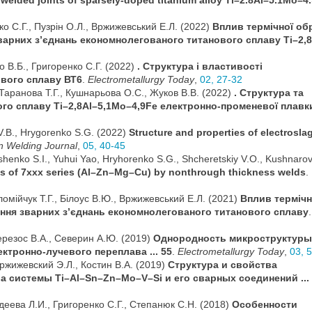
welded joints of sparsely-doped titanium alloy Ti–2.8Al–5.1Mo–4
нко С.Г., Пузрін О.Л., Вржижевський Е.Л. (2022)
Вплив термічної об
варних з’єднань економнолегованого титанового сплаву Ti–2,8
 В.Б., Григоренко С.Г. (2022)
. Структура і властивості
ового сплаву ВТ6
.
Electrometallurgy Today
,
02, 27-32
, Таранова Т.Г., Кушнарьова О.С., Жуков В.В. (2022)
. Структура та
го сплаву Ti–2,8Al–5,1Mo–4,9Fe електронно-променевої плавк
 V.B., Hrygorenko S.G. (2022)
Structure and properties of electrosla
n Welding Journal
,
05, 40-45
eshenko S.I., Yuhui Yao, Hryhorenko S.G., Shcheretskiy V.O., Kushnaro
oys of 7xxx series (Al–Zn–Mg–Cu) by nonthrough thickness welds
.
оломійчук Т.Г., Білоус В.Ю., Вржижевський Е.Л. (2021)
Вплив термічн
ання зварних з’єднань економнолегованoго титанового сплаву
.
Березос В.А., Северин А.Ю. (2019)
Однородность микроструктуры
ектронно-лучевого переплава ... 55
.
Electrometallurgy Today
,
03, 
Вржижевский Э.Л., Костин В.А. (2019)
Структура и свойства
а системы Ti–Al–Sn–Zn–Mo–V–Si и его сварных соединений ...
Адеева Л.И., Григоренко С.Г., Степанюк С.Н. (2018)
Особенности