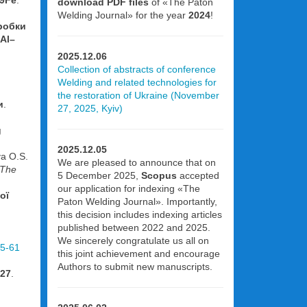
.9Fe
.
download PDF files
of «The Paton
Welding Journal» for the year
2024
!
робки
Al–
2025.12.06
Collection of abstracts of conference
Welding and related technologies for
the restoration of Ukraine (November
и
.
27, 2025, Kyiv)
g
2025.12.05
va O.S.
We are pleased to announce that on
The
5 December 2025,
Scopus
accepted
our application for indexing «The
ої
Paton Welding Journal». Importantly,
this decision includes indexing articles
published between 2022 and 2025.
We sincerely congratulate us all on
55-61
this joint achievement and encourage
Authors to submit new manuscripts.
 27
.