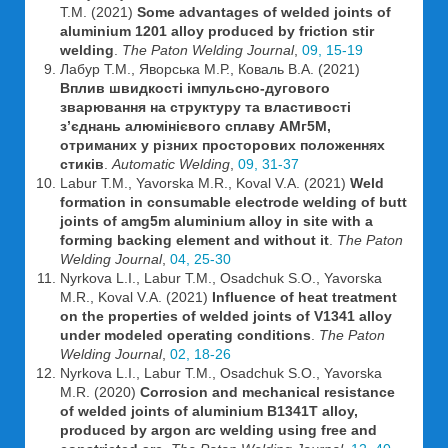
T.M. (2021)
Some advantages of welded joints of
aluminium 1201 alloy produced by friction stir
welding
.
The Paton Welding Journal
,
09, 15-19
Лабур Т.М., Яворська М.Р., Коваль В.А. (2021)
Вплив швидкості імпульсно-дугового
зварювання на структуру та властивості
з’єднань алюмінієвого сплаву АМг5М,
отриманих у різних просторових положеннях
стиків
.
Automatic Welding
,
09, 31-37
Labur T.M., Yavorska M.R., Koval V.A. (2021)
Weld
formation in consumable electrode welding of butt
joints of amg5m aluminium alloy in site with a
forming backing element and without it
.
The Paton
Welding Journal
,
04, 25-30
Nyrkova L.I., Labur T.M., Osadchuk S.O., Yavorska
M.R., Koval V.A. (2021)
Influence of heat treatment
on the properties of welded joints of V1341 alloy
under modeled operating conditions
.
The Paton
Welding Journal
,
02, 18-26
Nyrkova L.I., Labur T.M., Osadchuk S.O., Yavorska
M.R. (2020)
Corrosion and mechanical resistance
of welded joints of aluminium B1341T alloy,
produced by argon arc welding using free and