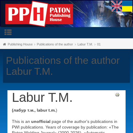
Publishing House
Publications of the author
Labur T.M.
01
Publications of the author
Labur T.M.
Labur T.M.
(лабур т.м., labur t.m.
)
This is an
unofficial
page of the author's publications in
PWI publications. Years of coverage by publication: «The
Paton Welding Journal» (2000-2026), «Automatic