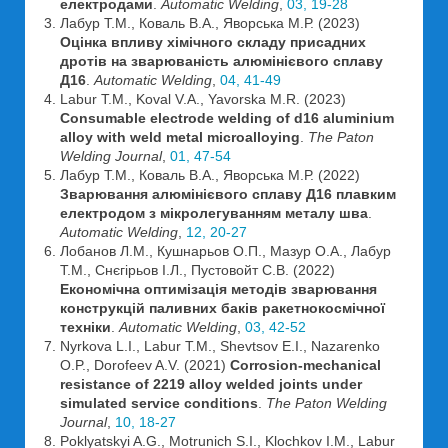
електродами
.
Automatic Welding
,
03, 19-28
Лабур Т.М., Коваль В.А., Яворська М.Р. (2023)
Оцінка впливу хімічного складу присадних
дротів на зварюваність алюмінієвого сплаву
Д16
.
Automatic Welding
,
04, 41-49
Labur T.M., Koval V.A., Yavorska M.R. (2023)
Consumable electrode welding of d16 aluminium
alloy with weld metal microalloying
.
The Paton
Welding Journal
,
01, 47-54
Лабур Т.М., Коваль В.А., Яворська М.Р. (2022)
Зварювання алюмінієвого сплаву Д16 плавким
електродом з мікролегуванням металу шва
.
Automatic Welding
,
12, 20-27
Лобанов Л.М., Кушнарьов О.П., Мазур О.А., Лабур
Т.М., Снєгірьов І.Л., Пустовойт С.В. (2022)
Економічна оптимізація методів зварювання
конструкцій паливних баків ракетнокосмічної
техніки
.
Automatic Welding
,
03, 42-52
Nyrkova L.I., Labur T.M., Shevtsov E.I., Nazarenko
O.P., Dorofeev A.V. (2021)
Corrosion-mechanical
resistance of 2219 alloy welded joints under
simulated service conditions
.
The Paton Welding
Journal
,
10, 18-27
Poklyatskyi A.G., Motrunich S.I., Klochkov I.M., Labur