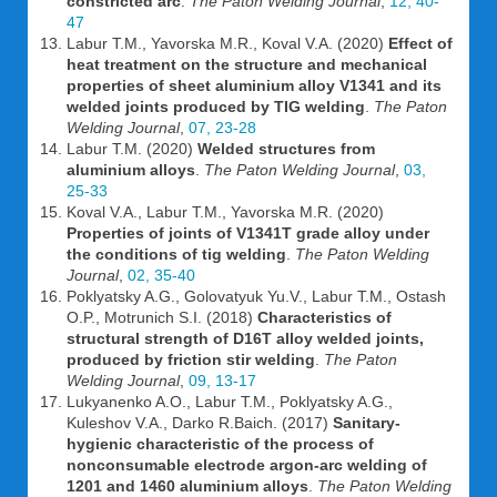
constricted arc
.
The Paton Welding Journal
,
12, 40-
47
Labur T.M., Yavorska M.R., Koval V.A. (2020)
Effect of
heat treatment on the structure and mechanical
properties of sheet aluminium alloy V1341 and its
welded joints produced by TIG welding
.
The Paton
Welding Journal
,
07, 23-28
Labur T.M. (2020)
Welded structures from
aluminium alloys
.
The Paton Welding Journal
,
03,
25-33
Koval V.A., Labur T.M., Yavorska M.R. (2020)
Properties of joints of V1341T grade alloy under
the conditions of tig welding
.
The Paton Welding
Journal
,
02, 35-40
Poklyatsky A.G., Golovatyuk Yu.V., Labur T.M., Ostash
O.P., Motrunich S.I. (2018)
Characteristics of
structural strength of D16T alloy welded joints,
produced by friction stir welding
.
The Paton
Welding Journal
,
09, 13-17
Lukyanenko A.O., Labur T.M., Poklyatsky A.G.,
Kuleshov V.A., Darko R.Baich. (2017)
Sanitary-
hygienic characteristic of the process of
nonconsumable electrode argon-arс welding of
1201 and 1460 aluminium alloys
.
The Paton Welding