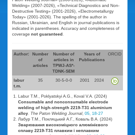
Welding» (2007-2026), «Technical Diagnostics and Non-
Destructive Testing» (2001-2026), «Electrometallurgy
Today» (2001-2026). The spelling of the author in
Russian, Ukrainian, and English in journal publications is
indicated in parentheses. Accuracy and completeness of
coverage
not guaranteed
.
Author:
Number
Number of
Years of
ORCID
of
articles in
Publications
articles
TPWJ-AS*-
TDNK-SEM
labur
35
30-5-0-0
2001
2024
t.m.
Labur T.M., Poklyatskyi A.G., Koval V.A. (2024)
Consumable and nonconsumable electrode
welding of high-strength 2219-T31 aluminium
alloy
.
The Paton Welding Journal
,
05, 18-27
Лабур Т.М., Покляцький А.Г., Коваль В.А. (2024)
Зварювання високоміцного алюмінієвого
сплаву 2219-Т31 плавким і неплавким