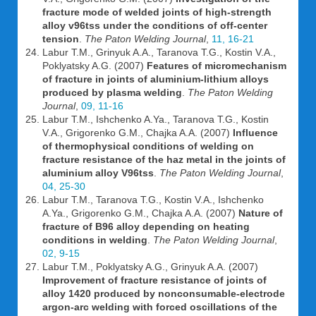
fracture mode of welded joints of high-strength
alloy v96tss under the conditions of off-center
tension
.
The Paton Welding Journal
,
11, 16-21
Labur T.M., Grinyuk A.A., Taranova T.G., Kostin V.A.,
Poklyatsky A.G. (2007)
Features of micromechanism
of fracture in joints of aluminium-lithium alloys
produced by plasma welding
.
The Paton Welding
Journal
,
09, 11-16
Labur T.M., Ishchenko A.Ya., Taranova T.G., Kostin
V.A., Grigorenko G.M., Chajka A.A. (2007)
Influence
of thermophysical conditions of welding on
fracture resistance of the haz metal in the joints of
aluminium alloy V96tss
.
The Paton Welding Journal
,
04, 25-30
Labur T.M., Taranova T.G., Kostin V.A., Ishchenko
A.Ya., Grigorenko G.M., Chajka A.A. (2007)
Nature of
fracture of B96 alloy depending on heating
conditions in welding
.
The Paton Welding Journal
,
02, 9-15
Labur T.M., Poklyatsky A.G., Grinyuk A.A. (2007)
Improvement of fracture resistance of joints of
alloy 1420 produced by nonconsumable-electrode
argon-arc welding with forced oscillations of the