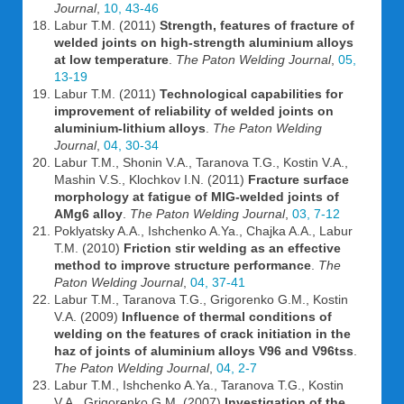
Journal
,
10, 43-46
Labur T.M. (2011)
Strength, features of fracture of
welded joints on high-strength aluminium alloys
at low temperature
.
The Paton Welding Journal
,
05,
13-19
Labur T.M. (2011)
Technological capabilities for
improvement of reliability of welded joints on
aluminium-lithium alloys
.
The Paton Welding
Journal
,
04, 30-34
Labur T.M., Shonin V.A., Taranova T.G., Kostin V.A.,
Mashin V.S., Klochkov I.N. (2011)
Fracture surface
morphology at fatigue of MIG-welded joints of
AMg6 alloy
.
The Paton Welding Journal
,
03, 7-12
Poklyatsky A.A., Ishchenko A.Ya., Chajka A.A., Labur
T.M. (2010)
Friction stir welding as an effective
method to improve structure performance
.
The
Paton Welding Journal
,
04, 37-41
Labur T.M., Taranova T.G., Grigorenko G.M., Kostin
V.A. (2009)
Influence of thermal conditions of
welding on the features of crack initiation in the
haz of joints of aluminium alloys V96 and V96tss
.
The Paton Welding Journal
,
04, 2-7
Labur T.M., Ishchenko A.Ya., Taranova T.G., Kostin
V.A., Grigorenko G.M. (2007)
Investigation of the