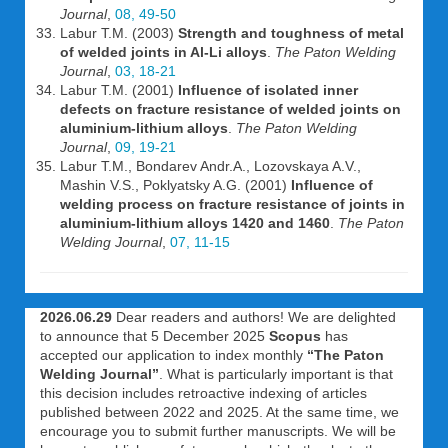
Journal
,
08, 49-50
Labur T.M. (2003)
Strength and toughness of metal
of welded joints in Al-Li alloys
.
The Paton Welding
Journal
,
03, 18-21
Labur T.M. (2001)
Influence of isolated inner
defects on fracture resistance of welded joints on
aluminium-lithium alloys
.
The Paton Welding
Journal
,
09, 19-21
Labur T.M., Bondarev Andr.A., Lozovskaya A.V.,
Mashin V.S., Poklyatsky A.G. (2001)
Influence of
welding process on fracture resistance of joints in
aluminium-lithium alloys 1420 and 1460
.
The Paton
Welding Journal
,
07, 11-15
2026.06.29
Dear readers and authors! We are delighted
to announce that 5 December 2025
Scopus
has
accepted our application to index monthly
“The Paton
Welding Journal”
. What is particularly important is that
this decision includes retroactive indexing of articles
published between 2022 and 2025. At the same time, we
encourage you to submit further manuscripts. We will be