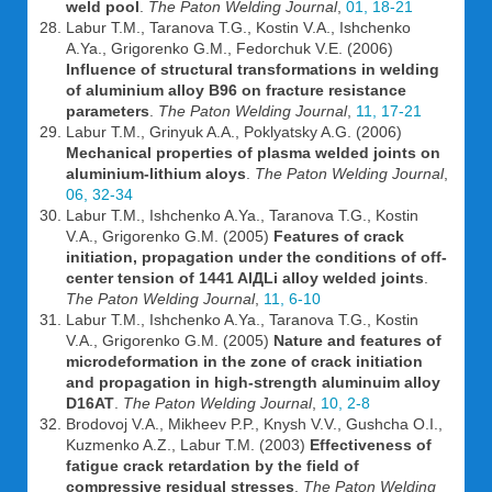
weld pool
.
The Paton Welding Journal
,
01, 18-21
Labur T.M., Taranova T.G., Kostin V.A., Ishchenko
A.Ya., Grigorenko G.M., Fedorchuk V.E. (2006)
Influence of structural transformations in welding
of aluminium alloy B96 on fracture resistance
parameters
.
The Paton Welding Journal
,
11, 17-21
Labur T.M., Grinyuk A.A., Poklyatsky A.G. (2006)
Mechanical properties of plasma welded joints on
aluminium-lithium aloys
.
The Paton Welding Journal
,
06, 32-34
Labur T.M., Ishchenko A.Ya., Taranova T.G., Kostin
V.A., Grigorenko G.M. (2005)
Features of crack
initiation, propagation under the conditions of off-
center tension of 1441 AlДLi alloy welded joints
.
The Paton Welding Journal
,
11, 6-10
Labur T.M., Ishchenko A.Ya., Taranova T.G., Kostin
V.A., Grigorenko G.M. (2005)
Nature and features of
microdeformation in the zone of crack initiation
and propagation in high-strength aluminuim alloy
D16AT
.
The Paton Welding Journal
,
10, 2-8
Brodovoj V.A., Mikheev P.P., Knysh V.V., Gushcha O.I.,
Kuzmenko A.Z., Labur T.M. (2003)
Effectiveness of
fatigue crack retardation by the field of
compressive residual stresses
.
The Paton Welding