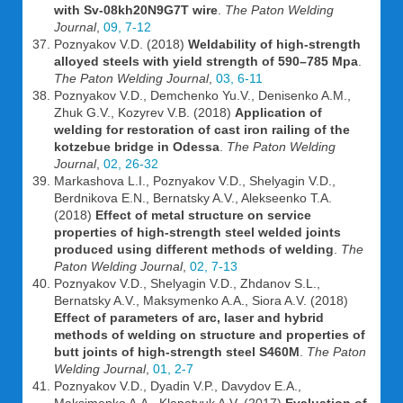
with Sv-08kh20N9G7T wire
.
The Paton Welding
Journal
,
09, 7-12
Poznyakov V.D. (2018)
Weldability of high-strength
alloyed steels with yield strength of 590–785 Mpa
.
The Paton Welding Journal
,
03, 6-11
Poznyakov V.D., Demchenko Yu.V., Denisenko A.M.,
Zhuk G.V., Kozyrev V.B. (2018)
Application of
welding for restoration of cast iron railing of the
kotzebue bridge in Odessa
.
The Paton Welding
Journal
,
02, 26-32
Markashova L.I., Poznyakov V.D., Shelyagin V.D.,
Berdnikova E.N., Bernatsky A.V., Alekseenko T.A.
(2018)
Effect of metal structure on service
properties of high-strength steel welded joints
produced using different methods of welding
.
The
Paton Welding Journal
,
02, 7-13
Poznyakov V.D., Shelyagin V.D., Zhdanov S.L.,
Bernatsky A.V., Maksymenko A.A., Siora A.V. (2018)
Effect of parameters of arc, laser and hybrid
methods of welding on structure and properties of
butt joints of high-strength steel S460M
.
The Paton
Welding Journal
,
01, 2-7
Poznyakov V.D., Dyadin V.P., Davydov E.A.,