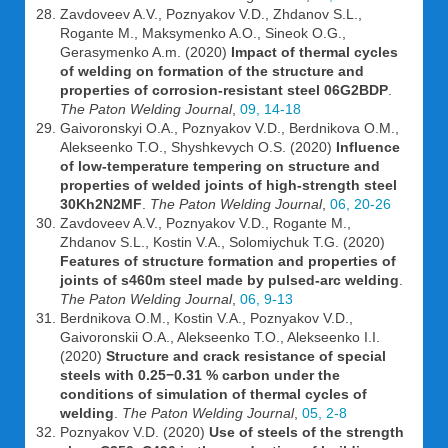
Zavdoveev A.V., Poznyakov V.D., Zhdanov S.L.,
Rogante M., Maksymenko A.O., Sineok O.G.,
Gerasymenko A.m. (2020)
Impact of thermal cycles
of welding on formation of the structure and
properties of corrosion-resistant steel 06G2BDP
.
The Paton Welding Journal
,
09, 14-18
Gaivoronskyi O.A., Poznyakov V.D., Berdnikova O.M.,
Alekseenko T.O., Shyshkevych O.S. (2020)
Influence
of low-temperature tempering on structure and
properties of welded joints of high-strength steel
30Kh2N2MF
.
The Paton Welding Journal
,
06, 20-26
Zavdoveev A.V., Poznyakov V.D., Rogante M.,
Zhdanov S.L., Kostin V.A., Solomiychuk T.G. (2020)
Features of structure formation and properties of
joints of s460m steel made by pulsed-arc welding
.
The Paton Welding Journal
,
06, 9-13
Berdnikova O.M., Kostin V.A., Poznyakov V.D.,
Gaivoronskii O.A., Alekseenko T.O., Alekseenko I.I.
(2020)
Structure and crack resistance of special
steels with 0.25−0.31 % carbon under the
conditions of simulation of thermal cycles of
welding
.
The Paton Welding Journal
,
05, 2-8
Poznyakov V.D. (2020)
Use of steels of the strength