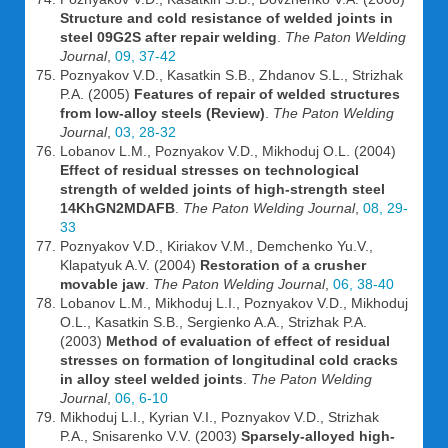
Structure and cold resistance of welded joints in
steel 09G2S after repair welding
.
The Paton Welding
Journal
,
09, 37-42
Poznyakov V.D., Kasatkin S.B., Zhdanov S.L., Strizhak
P.A. (2005)
Features of repair of welded structures
from low-alloy steels (Review)
.
The Paton Welding
Journal
,
03, 28-32
Lobanov L.M., Poznyakov V.D., Mikhoduj O.L. (2004)
Effect of residual stresses on technological
strength of welded joints of high-strength steel
14KhGN2MDAFB
.
The Paton Welding Journal
,
08, 29-
33
Poznyakov V.D., Kiriakov V.M., Demchenko Yu.V.,
Klapatyuk A.V. (2004)
Restoration of a crusher
movable jaw
.
The Paton Welding Journal
,
06, 38-40
Lobanov L.M., Mikhoduj L.I., Poznyakov V.D., Mikhoduj
O.L., Kasatkin S.B., Sergienko A.A., Strizhak P.A.
(2003)
Method of evaluation of effect of residual
stresses on formation of longitudinal cold cracks
in alloy steel welded joints
.
The Paton Welding
Journal
,
06, 6-10
Mikhoduj L.I., Kyrian V.I., Poznyakov V.D., Strizhak
P.A., Snisarenko V.V. (2003)
Sparsely-alloyed high-