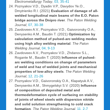
Electrometallurgy Today
,
03, 35-41
Poznyakov V.D., Dyadin V.P., Davydov Ye.O.,
Dmytrienko R.I. (2021)
Evaluation of damage of all-
welded longitudinal main beams of the E.O. Paton
bridge across the Dnipro river
.
The Paton Welding
Journal
,
07, 30-38
Zavdoveev A.V., Poznyakov V.D., Gaivoronsky O.A.,
Denysenko A.M., Baudin T. (2021)
Optimization by
calculation method of pulsed-arc welding modes
using high alloy welding material
.
The Paton
Welding Journal
,
04, 9-13
Zavdoveev A.V., Poznyakov V.D., Zhdanov S.L.,
Rogante M., Baudin T. (2020)
Influence of pulsed-
arc welding conditions on change of parameters
of weld and haz of welded joints and mechanical
properties of low-alloy steels
.
The Paton Welding
Journal
,
12, 21-26
Poznyakov V.D., Gaivoronskiy O.A., Klapatyuk A.V.,
Denysenko A.M., Shmygelskyi S.V. (2020)
Influence
of composition of deposited metal and
thermodeformation cycle of surfacing on stability
of joints of wheel steels with dispersion nitride
and solid solution strengthening to cold crack
formation
.
The Paton Welding Journal
,
11, 2-7