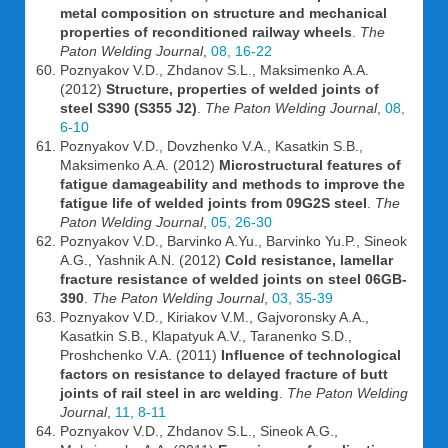
metal composition on structure and mechanical
properties of reconditioned railway wheels
.
The
Paton Welding Journal
,
08, 16-22
Poznyakov V.D., Zhdanov S.L., Maksimenko A.A.
(2012)
Structure, properties of welded joints of
steel S390 (S355 J2)
.
The Paton Welding Journal
,
08,
6-10
Poznyakov V.D., Dovzhenko V.A., Kasatkin S.B.,
Maksimenko A.A. (2012)
Microstructural features of
fatigue damageability and methods to improve the
fatigue life of welded joints from 09G2S steel
.
The
Paton Welding Journal
,
05, 26-30
Poznyakov V.D., Barvinko A.Yu., Barvinko Yu.P., Sineok
A.G., Yashnik A.N. (2012)
Cold resistance, lamellar
fracture resistance of welded joints on steel 06GB-
390
.
The Paton Welding Journal
,
03, 35-39
Poznyakov V.D., Kiriakov V.M., Gajvoronsky A.A.,
Kasatkin S.B., Klapatyuk A.V., Taranenko S.D.,
Proshchenko V.A. (2011)
Influence of technological
factors on resistance to delayed fracture of butt
joints of rail steel in arc welding
.
The Paton Welding
Journal
,
11, 8-11
Poznyakov V.D., Zhdanov S.L., Sineok A.G.,