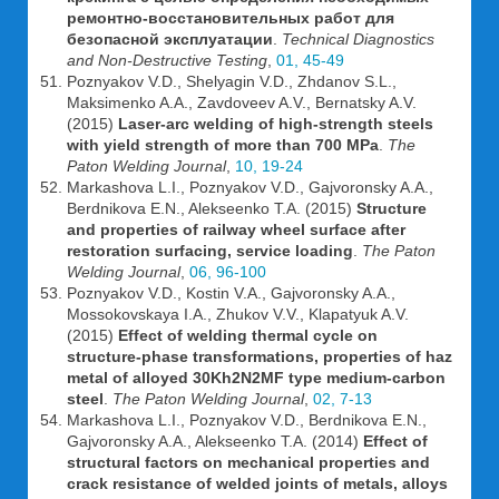
ремонтно-восстановительных работ для
безопасной эксплуатации
.
Technical Diagnostics
and Non-Destructive Testing
,
01, 45-49
Poznyakov V.D., Shelyagin V.D., Zhdanov S.L.,
Maksimenko A.A., Zavdoveev A.V., Bernatsky A.V.
(2015)
Laser-arc welding of high-strength steels
with yield strength of more than 700 MPa
.
The
Paton Welding Journal
,
10, 19-24
Markashova L.I., Poznyakov V.D., Gajvoronsky A.A.,
Berdnikova E.N., Alekseenko T.A. (2015)
Structure
and properties of railway wheel surface after
restoration surfacing, service loading
.
The Paton
Welding Journal
,
06, 96-100
Poznyakov V.D., Kostin V.A., Gajvoronsky A.A.,
Mossokovskaya I.A., Zhukov V.V., Klapatyuk A.V.
(2015)
Effect of welding thermal cycle on
structure-phase transformations, properties of haz
metal of alloyed 30Kh2N2MF type medium-carbon
steel
.
The Paton Welding Journal
,
02, 7-13
Markashova L.I., Poznyakov V.D., Berdnikova E.N.,
Gajvoronsky A.A., Alekseenko T.A. (2014)
Effect of
structural factors on mechanical properties and
crack resistance of welded joints of metals, alloys