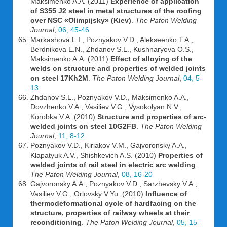
Maksimenko A.A. (2011)
Experience of application
of S355 J2 steel in metal structures of the roofing
over NSC «Olimpijsky» (Kiev)
.
The Paton Welding
Journal
,
06, 45-46
Markashova L.I., Poznyakov V.D., Alekseenko T.A.,
Berdnikova E.N., Zhdanov S.L., Kushnaryova O.S.,
Maksimenko A.A. (2011)
Effect of alloying of the
welds on structure and properties of welded joints
on steel 17Kh2M
.
The Paton Welding Journal
,
04, 5-
13
Zhdanov S.L., Poznyakov V.D., Maksimenko A.A.,
Dovzhenko V.A., Vasiliev V.G., Vysokolyan N.V.,
Korobka V.A. (2010)
Structure and properties of arc-
welded joints on steel 10G2FB
.
The Paton Welding
Journal
,
11, 8-12
Poznyakov V.D., Kiriakov V.M., Gajvoronsky A.A.,
Klapatyuk A.V., Shishkevich A.S. (2010)
Properties of
welded joints of rail steel in electric arc welding
.
The Paton Welding Journal
,
08, 16-20
Gajvoronsky A.A., Poznyakov V.D., Sarzhevsky V.A.,
Vasiliev V.G., Orlovsky V.Yu. (2010)
Influence of
thermodeformational cycle of hardfacing on the
structure, properties of railway wheels at their
reconditioning
.
The Paton Welding Journal
,
05, 15-