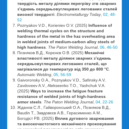
твердість металу ділянки перегріву зтв зварних
з’єднань середньовуглецевих легованих сталей
високої твердості
.
Electrometallurgy Today
,
02, 48-
52
Poznyakov V.D., Korieniev O.V. (2025)
Influence of
welding thermal cycles on the structure and
hardness of the metal in the haz overheating area
in welded joints of medium-carbon alloy steels of
high hardness
.
The Paton Welding Journal
,
06, 46-50
Позняков В.Д., Корєнєв О.В. (2025)
Механічні
властивості металу ділянок зварних з’єднань
середньовуглецевих легованих сталей, що
нагрівалися до температур від 350 до 800 °С
.
Automatic Welding
,
05, 56-59
Gaivoronsky O.A., Poznyakov V.D., Safinsky A.V,
Zavdoveev A.V., Alekseenko T.O., Yashchuk V.A.
(2025)
Ways to increase the fatigue fracture
resistance of welded joints of high-hardness
armor steels
.
The Paton Welding Journal
,
04, 22-26
Жданов С.Л., Гайворонський О.А., Позняков В.Д.,
Baudin T., Завдовєєв А.В., Герасименко А.М.,
Богодіст Р.В. (2025)
Вплив дугового зварювання
та високочастотного механічного проковування