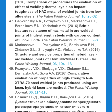
(2016)
Comparison of procedures for evaluation of
effect of welding thermal cycle on impact
toughness of HAZ metal of welded joints from low-
alloy steels
.
The Paton Welding Journal
,
10, 26-32
Gajvoronsky A.A., Poznyakov V.D., Markashova L.I.,
Berdnikova E.N., Yashchuk V.Ya. (2016)
Brittle
fracture resistance of haz metal in arc-welded
joints of high-strength steels with carbon content
of 0.55–0.65 %
.
The Paton Welding Journal
,
09, 2-8
Markashova L.I., Poznyakov V.D., Berdnikova E.N.,
Zhdanov S.L., Shelyagin V.D., Alekseenko T.A. (2016)
Structure and service properties of hybrid laser-
arc welded joints of 14KhGN2MDAFB steel
.
The
Paton Welding Journal
,
06, 104-113
Poznyakov V.D., Shelyagin V.D., Zhdanov S.L.,
Bernatsky A.V., Siora A.V. (2016)
Comparative
evaluation of properties of high-strength N-A-
XTRA-70 steel welded joints produced using arc,
laser, hybrid laser-arc method
.
The Paton Welding
Journal
,
06, 114-116
Позняков В.Д., Дядин В.П., Давыдов Е.А. (2016)
Диагностическое обследование поврежденного
регенератора установки каталитического
крекинга с целью определения необходимых