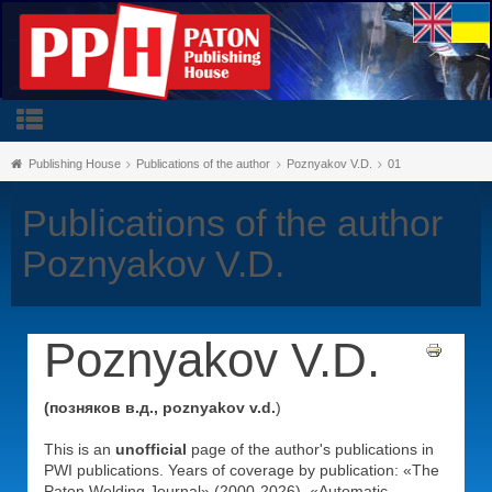
Publishing House
Publications of the author
Poznyakov V.D.
01
Publications of the author
Poznyakov V.D.
Poznyakov V.D.
(позняков в.д., poznyakov v.d.
)
This is an
unofficial
page of the author's publications in
PWI publications. Years of coverage by publication: «The
Paton Welding Journal» (2000-2026), «Automatic