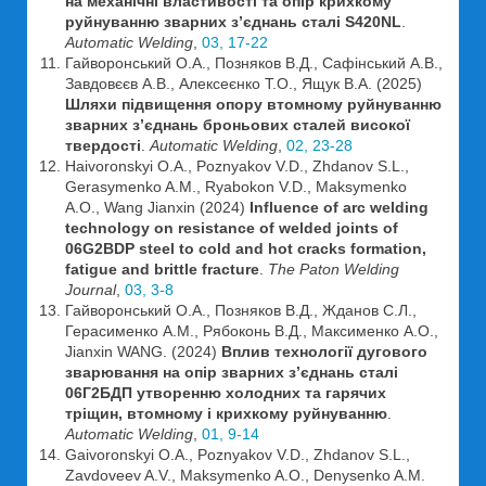
на механічні властивості та опір крихкому
руйнуванню зварних з’єднань сталі S420NL
.
Automatic Welding
,
03, 17-22
Гайворонський О.А., Позняков В.Д., Сафінський А.В.,
Завдовєєв А.В., Алексеєнко Т.О., Ящук В.А. (2025)
Шляхи підвищення опору втомному руйнуванню
зварних з’єднань броньових сталей високої
твердості
.
Automatic Welding
,
02, 23-28
Haivoronskyi O.A., Poznyakov V.D., Zhdanov S.L.,
Gerasymenko A.M., Ryabokon V.D., Maksymenko
A.O., Wang Jianxin (2024)
Influence of arc welding
technology on resistance of welded joints of
06G2BDP steel to cold and hot cracks formation,
fatigue and brittle fracture
.
The Paton Welding
Journal
,
03, 3-8
Гайворонський О.А., Позняков В.Д., Жданов С.Л.,
Герасименко А.М., Рябоконь В.Д., Максименко А.О.,
Jianxin WANG. (2024)
Вплив технології дугового
зварювання на опір зварних зʼєднань сталі
06Г2БДП утворенню холодних та гарячих
тріщин, втомному і крихкому руйнуванню
.
Automatic Welding
,
01, 9-14
Gaivoronskyi O.A., Poznyakov V.D., Zhdanov S.L.,
Zavdoveev A.V., Maksymenko A.O., Denysenko A.M.