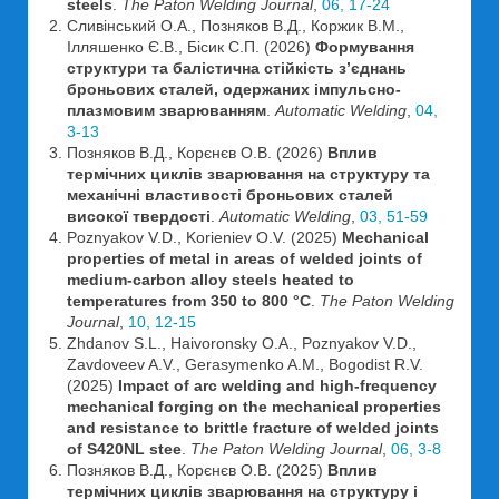
steels
.
The Paton Welding Journal
,
06, 17-24
Сливінський О.А., Позняков В.Д., Коржик В.М.,
Ілляшенко Є.В., Бісик С.П. (2026)
Формування
структури та балістична стійкість з’єднань
броньових сталей, одержаних імпульсно-
плазмовим зварюванням
.
Automatic Welding
,
04,
3-13
Позняков В.Д., Корєнєв О.В. (2026)
Вплив
термічних циклів зварювання на структуру та
механічні властивості броньових сталей
високої твердості
.
Automatic Welding
,
03, 51-59
Poznyakov V.D., Korieniev O.V. (2025)
Mechanical
properties of metal in areas of welded joints of
medium-carbon alloy steels heated to
temperatures from 350 to 800 °C
.
The Paton Welding
Journal
,
10, 12-15
Zhdanov S.L., Haivoronsky O.A., Poznyakov V.D.,
Zavdoveev A.V., Gerasymenko A.M., Bogodist R.V.
(2025)
Impact of arc welding and high-frequency
mechanical forging on the mechanical properties
and resistance to brittle fracture of welded joints
of S420NL stee
.
The Paton Welding Journal
,
06, 3-8
Позняков В.Д., Корєнєв О.В. (2025)
Вплив
термічних циклів зварювання на структуру і