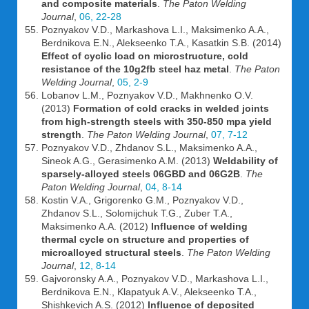
and composite materials
.
The Paton Welding
Journal
,
06, 22-28
Poznyakov V.D., Markashova L.I., Maksimenko A.A.,
Berdnikova E.N., Alekseenko T.A., Kasatkin S.B. (2014)
Effect of cyclic load on microstructure, cold
resistance of the 10g2fb steel haz metal
.
The Paton
Welding Journal
,
05, 2-9
Lobanov L.M., Poznyakov V.D., Makhnenko O.V.
(2013)
Formation of cold cracks in welded joints
from high-strength steels with 350-850 mpa yield
strength
.
The Paton Welding Journal
,
07, 7-12
Poznyakov V.D., Zhdanov S.L., Maksimenko A.A.,
Sineok A.G., Gerasimenko A.M. (2013)
Weldability of
sparsely-alloyed steels 06GBD and 06G2B
.
The
Paton Welding Journal
,
04, 8-14
Kostin V.A., Grigorenko G.M., Poznyakov V.D.,
Zhdanov S.L., Solomijchuk T.G., Zuber T.A.,
Maksimenko A.A. (2012)
Influence of welding
thermal cycle on structure and properties of
microalloyed structural steels
.
The Paton Welding
Journal
,
12, 8-14
Gajvoronsky A.A., Poznyakov V.D., Markashova L.I.,
Berdnikova E.N., Klapatyuk A.V., Alekseenko T.A.,
Shishkevich A.S. (2012)
Influence of deposited