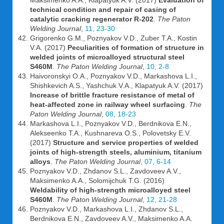
Maksimenko A.A., Klapatyuk A.V. (2017)
Evaluation of
technical condition and repair of casing of
catalytic cracking regenerator R-202
.
The Paton
Welding Journal
,
11, 23-30
Grigorenko G.M., Poznyakov V.D., Zuber T.A., Kostin
V.A. (2017)
Peculiarities of formation of structure in
welded joints of microalloyed structural steel
S460M
.
The Paton Welding Journal
,
10, 2-8
Haivoronskyi O.A., Poznyakov V.D., Markashova L.I.,
Shishkevich A.S., Yashchuk V.A., Klapatyuk A.V. (2017)
Increase of brittle fracture resistance of metal of
heat-affected zone in railway wheel surfacing
.
The
Paton Welding Journal
,
08, 18-23
Markashova L.I., Poznyakov V.D., Berdnikova E.N.,
Alekseenko T.A., Kushnareva O.S., Polovetsky E.V.
(2017)
Structure and service properties of welded
joints of high-strength steels, aluminium, titanium
alloys
.
The Paton Welding Journal
,
07, 6-14
Poznyakov V.D., Zhdanov S.L., Zavdoveev A.V.,
Maksimenko A.A., Solomijchuk T.G. (2016)
Weldability of high-strength microalloyed steel
S460M
.
The Paton Welding Journal
,
12, 21-28
Poznyakov V.D., Markashova L.I., Zhdanov S.L.,
Berdnikova E.N., Zavdoveev A.V., Maksimenko A.A.