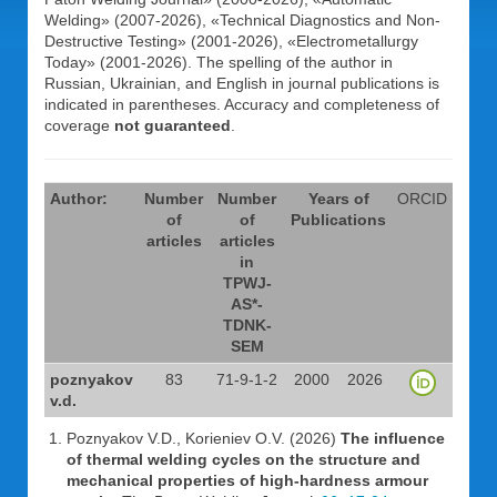
Welding» (2007-2026), «Technical Diagnostics and Non-
Destructive Testing» (2001-2026), «Electrometallurgy
Today» (2001-2026). The spelling of the author in
Russian, Ukrainian, and English in journal publications is
indicated in parentheses. Accuracy and completeness of
coverage
not guaranteed
.
Author:
Number
Number
Years of
ORCID
of
of
Publications
articles
articles
in
TPWJ-
AS*-
TDNK-
SEM
poznyakov
83
71-9-1-2
2000
2026
v.d.
Poznyakov V.D., Korieniev O.V. (2026)
The influence
of thermal welding cycles on the structure and
mechanical properties of high-hardness armour