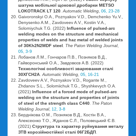
шатуна мобільної щокової дробарки METSO
LOKOTRACK LT 120
.
Automatic Welding
,
06, 23-28
Gaivoronskyi O.A., Poznyakov V.D., Demchenko Yu.V.,
Denysenko A.M., Zavdoveev A.V., Kostin V.A.,
Solomiychuk T.G. (2022)
Influence of pulsed-arc
welding modes on the structure and mechanical
properties of welds and haz metal of welded joints
of 30Kh2N2MDF steel
.
The Paton Welding Journal
,
05, 3-9
Лобанов Л.М., Гончаров П.В., Позняков В.Д.,
Гайворонський О.А., Завдовєєв А.В. (2022)
Технологічні особливості зварювання сталі
30ХГСН2А
.
Automatic Welding
,
05, 16-21
Zavdoveev A.V., Poznyakov V.D., Rogante M.,
Zhdanov S.L., Solomiichuk T.G., Shyshkevych O.A.
(2021)
Influence of a forced mode of pulsed-arc
welding on the structure and properties of joints
of steel of the strength class C440
.
The Paton
Welding Journal
,
12, 3-8
Берднікова О.М., Позняков В.Д., Костін В.А.,
Алексеєнко Т.О., Жданов С.Л., Половецький Є.В.
(2021)
Структура та характер руйнування металу
ЗТВ корозійностійкої сталі 06Г2БДП
.