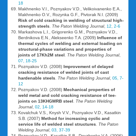
18
Makhnenko V.I., Poznyakov V.D., Velikoivanenko E.A.,
Makhnenko O.V., Rozynka G.F., Pivtorak N.I. (2009)
Risk of cold cracking in welding of structural high-
strength steels
.
The Paton Welding Journal
,
12, 2-6
Markashova L.I., Grigorenko G.M., Poznyakov V.D.,
Berdnikova E.N., Alekseenko T.A. (2009)
Influence of
thermal cycles of welding and external loading on
structural-phase variations and properties of
joints of 17Kh2M steel
.
The Paton Welding Journal
,
07, 18-25
Poznyakov V.D. (2008)
Improvement of delayed
cracking resistance of welded joints of cast
hardenable steels
.
The Paton Welding Journal
,
05, 7-
12
Poznyakov V.D. (2008)
Mechanical properties of
weld metal and cold cracking resistance of tee-
joints on 13KHGMRB steel
.
The Paton Welding
Journal
,
02, 14-18
Kovalchuk V.S., Knysh V.V., Poznyakov V.D., Kasatkin
S.B. (2007)
Method for increasing cyclic and
service life of welded steel structures
.
The Paton
Welding Journal
,
03, 37-39
Poznyakov V.D., Kasatkin S.B., Dovzhenko V.A. (2006)