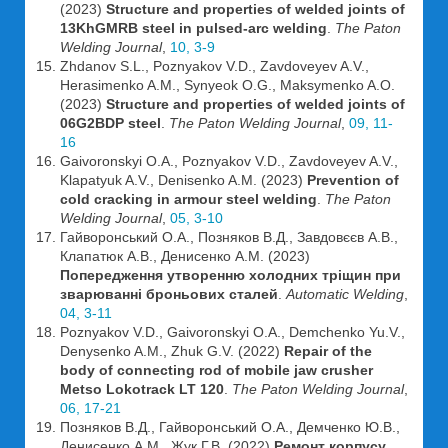
(2023)
Structure and properties of welded joints of
13KhGMRB steel in pulsed-arc welding
.
The Paton
Welding Journal
,
10, 3-9
Zhdanov S.L., Poznyakov V.D., Zavdoveyev A.V.,
Herasimenko A.M., Synyeok O.G., Maksymenko A.O.
(2023)
Structure and properties of welded joints of
06G2BDP steel
.
The Paton Welding Journal
,
09, 11-
16
Gaivoronskyi O.A., Poznyakov V.D., Zavdoveyev A.V.,
Klapatyuk A.V., Denisenko A.M. (2023)
Prevention of
cold cracking in armour steel welding
.
The Paton
Welding Journal
,
05, 3-10
Гайворонський О.А., Позняков В.Д., Завдовєєв А.В.,
Клапатюк А.В., Денисенко А.М. (2023)
Попередження утворенню холодних тріщин при
зварюванні броньових сталей
.
Automatic Welding
,
04, 3-11
Poznyakov V.D., Gaivoronskyi O.A., Demchenko Yu.V.,
Denysenko A.M., Zhuk G.V. (2022)
Repair of the
body of connecting rod of mobile jaw crusher
Metso Lokotrack LT 120
.
The Paton Welding Journal
,
06, 17-21
Позняков В.Д., Гайворонський О.А., Демченко Ю.В.,
Денисенко А.М., Жук Г.В. (2022)
Ремонт корпусу