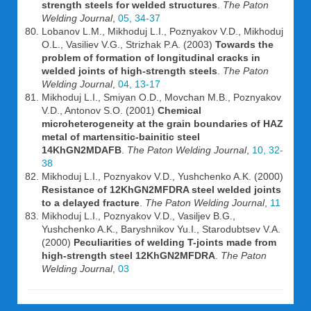
strength steels for welded structures
.
The Paton
Welding Journal
,
05, 34-37
Lobanov L.M., Mikhoduj L.I., Poznyakov V.D., Mikhoduj
O.L., Vasiliev V.G., Strizhak P.A. (2003)
Towards the
problem of formation of longitudinal cracks in
welded joints of high-strength steels
.
The Paton
Welding Journal
,
04, 13-17
Mikhoduj L.I., Smiyan O.D., Movchan M.B., Poznyakov
V.D., Antonov S.O. (2001)
Chemical
microheterogeneity at the grain boundaries of HAZ
metal of martensitic-bainitic steel
14KhGN2MDAFB
.
The Paton Welding Journal
,
10, 32-
38
Mikhoduj L.I., Poznyakov V.D., Yushchenko A.K. (2000)
Resistance of 12KhGN2MFDRA steel welded joints
to a delayed fracture
.
The Paton Welding Journal
,
11
Mikhoduj L.I., Poznyakov V.D., Vasiljev B.G.,
Yushchenko A.K., Baryshnikov Yu.I., Starodubtsev V.A.
(2000)
Peculiarities of welding T-joints made from
high-strength steel 12KhGN2MFDRA
.
The Paton
Welding Journal
,
03