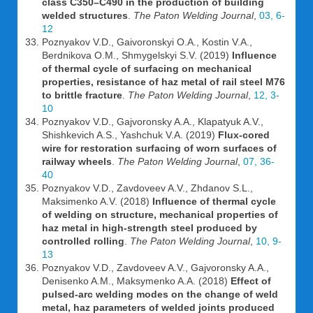
class C350–C490 in the production of building
welded structures
.
The Paton Welding Journal
,
03, 6-
12
Poznyakov V.D., Gaivoronskyi O.A., Kostin V.A.,
Berdnikova O.M., Shmygelskyi S.V. (2019)
Influence
of thermal cycle of surfacing on mechanical
properties, resistance of haz metal of rail steel M76
to brittle fracture
.
The Paton Welding Journal
,
12, 3-
10
Poznyakov V.D., Gajvoronsky A.A., Klapatyuk A.V.,
Shishkevich A.S., Yashchuk V.A. (2019)
Flux-cored
wire for restoration surfacing of worn surfaces of
railway wheels
.
The Paton Welding Journal
,
07, 36-
40
Poznyakov V.D., Zavdoveev A.V., Zhdanov S.L.,
Maksimenko A.V. (2018)
Influence of thermal cycle
of welding on structure, mechanical properties of
haz metal in high-strength steel produced by
controlled rolling
.
The Paton Welding Journal
,
10, 9-
13
Poznyakov V.D., Zavdoveev A.V., Gajvoronsky A.A.,
Denisenko A.M., Maksymenko A.A. (2018)
Effect of
pulsed-arc welding modes on the change of weld
metal, haz parameters of welded joints produced