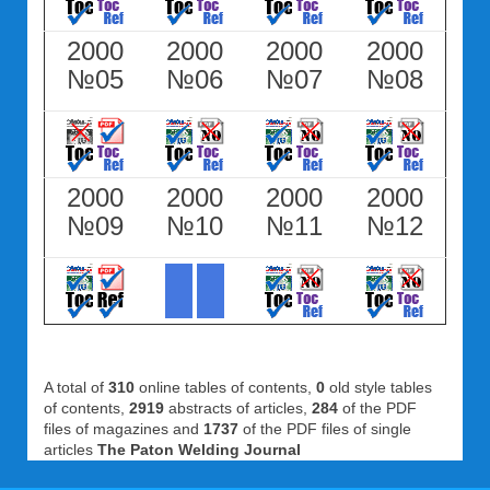
2000
2000
2000
2000
№05
№06
№07
№08
2000
2000
2000
2000
№09
№10
№11
№12
A total of
310
online tables of contents,
0
old style tables
of contents,
2919
abstracts of articles,
284
of the PDF
files of magazines and
1737
of the PDF files of single
articles
The Paton Welding Journal