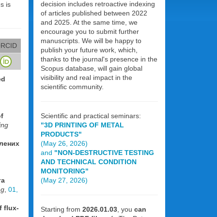
decision includes retroactive indexing
s is
of articles published between 2022
and 2025. At the same time, we
encourage you to submit further
manuscripts. We will be happy to
RCID
publish your future work, which,
thanks to the journal's presence in the
Scopus database, will gain global
visibility and real impact in the
ed
scientific community.
f
Scientific and practical seminars:
ing
"3D PRINTING OF METAL
PRODUCTS"
влених
(May 26, 2026)
and
"NON-DESTRUCTIVE TESTING
AND TECHNICAL CONDITION
MONITORING"
та
(May 27, 2026)
ng
,
01,
 flux-
Starting from
2026.01.03
, you
can