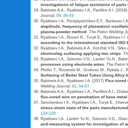
investigations of fatigue resistance of parts
Babinets A.A., Ryabtsev I.A., Panfilov A.I. (2018
Journal
,
08, 39-43
Ryabtsev I.A., Pereplyotchikov E.F., Bartenev I
amplitude, frequency of plasmatron oscillat
plasma-powder method
.
The Paton Welding J
Ryabtsev I.A., Rozert R., Turyk E., Ryabtsev I.I.
according to the international standard ISO
Ryabtsev I.A., Babinets A.A., Korzhik V.N., Sitk
electroslag surfacing applying two strips
.
Th
Ryabtsev I.A., Soloviov V.G., Lankin Yu.N., Babi
processes using electrode wires
.
The Paton W
Pfeifer T., Rozanski M., Grobosz W., Rykala J., 
Surfacing of Boiler Steel Tubes Using Alloy 
Babinets A.A., Ryabtsev I.A. (2017)
Flux-cored 
Welding Journal
,
01, 54-57
Babinets A.A., Ryabtsev I.A., Panfilov A.I., Zhda
flux-cored wire on penetration of base metal
Senchenkov I.K., Ryabtsev I.A., Turyk E., Cherv
stress-strain state of the parts manufacture
124-129
Ryabtsev I.A., Lankin Yu.N., Soloviov V.G., Ose
and-measuring system for investigation of a