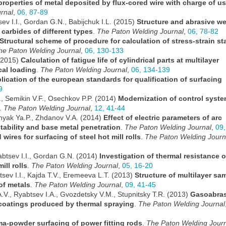
 properties of metal deposited by flux-cored wire with charge of u
rnal
,
06, 87-89
tsev I.I., Gordan G.N., Babijchuk I.L. (2015)
Structure and abrasive we
carbides of different types
.
The Paton Welding Journal
,
06, 78-82
Structural scheme of procedure for calculation of stress-strain st
he Paton Welding Journal
,
06, 130-133
 (2015)
Calculation of fatigue life of cylindrical parts at multilayer
cal loading
.
The Paton Welding Journal
,
06, 134-139
lication of the european standards for qualification of surfacing
9
., Semikin V.F., Osechkov P.P. (2014)
Modernization of control syste
.
The Paton Welding Journal
,
12, 41-44
rnyak Ya.P., Zhdanov V.A. (2014)
Effect of electric parameters of arc
tability and base metal penetration
.
The Paton Welding Journal
,
09,
 wires for surfacing of steel hot mill rolls
.
The Paton Welding Journ
yabtsev I.I., Gordan G.N. (2014)
Investigation of thermal resistance o
ill rolls
.
The Paton Welding Journal
,
05, 16-20
sev I.I., Kajda T.V., Eremeeva L.T. (2013)
Structure of multilayer sa
of metals
.
The Paton Welding Journal
,
09, 41-45
V., Ryabtsev I.A., Gvozdetsky V.M., Stupnitsky T.R. (2013)
Gasoabras
 coatings produced by thermal spraying
.
The Paton Welding Journal
a-powder surfacing of power fitting rods
.
The Paton Welding Jour