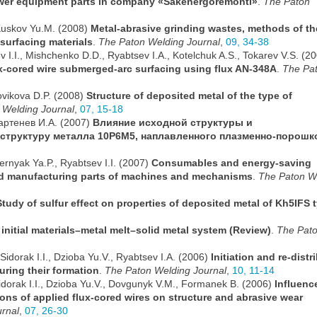
power equipment parts in company «Sakenergoremonti»
.
The Paton
 Kuskov Yu.M. (2008)
Metal-abrasive grinding wastes, methods of th
surfacing materials
.
The Paton Welding Journal
,
09, 34-38
v I.I., Mishchenko D.D., Ryabtsev I.A., Kotelchuk A.S., Tokarev V.S. (2
flux-cored wire submerged-arc surfacing using flux AN-348A
.
The Pa
Novikova D.P. (2008)
Structure of deposited metal of the type of
 Welding Journal
,
07, 15-18
артенев И.А. (2007)
Влияние исходной структуры и
 структуру металла 10Р6М5, наплавленного плазменно-порош
ernyak Ya.P., Ryabtsev I.I. (2007)
Consumables and energy-saving
nd manufacturing parts of machines and mechanisms
.
The Paton W
Study of sulfur effect on properties of deposited metal of Kh5IFS 
e initial materials–metal melt–solid metal system (Review)
.
The Pat
idorak I.I., Dzioba Yu.V., Ryabtsev I.A. (2006)
Initiation and re-distr
during their formation
.
The Paton Welding Journal
,
10, 11-14
idorak I.I., Dzioba Yu.V., Dovgunyk V.M., Formanek B. (2006)
Influenc
ons of applied flux-cored wires on structure and abrasive wear
rnal
,
07, 26-30