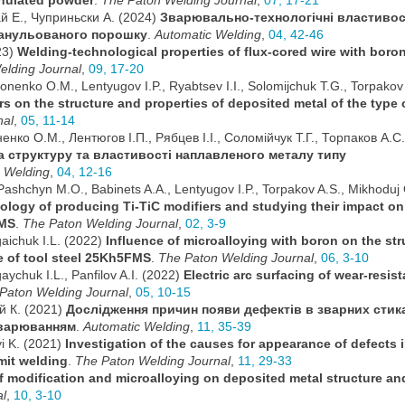
anulated powder
.
The Paton Welding Journal
,
07, 17-21
ай Е., Чуприньски А. (2024)
Зварювально-технологічні властивос
ранульованого порошку
.
Automatic Welding
,
04, 42-46
23)
Welding-technological properties of flux-cored wire with boro
elding Journal
,
09, 17-20
onenko O.M., Lentyugov I.P., Ryabtsev I.I., Solomijchuk T.G., Torpakov
ers on the structure and properties of deposited metal of the type 
nal
,
05, 11-14
нко О.М., Лентюгов І.П., Рябцев І.І., Соломійчук Т.Г., Торпаков А.С.
а структуру та властивості наплавленого металу типу
 Welding
,
04, 12-16
ashchyn M.O., Babinets A.A., Lentyugov I.P., Torpakov A.S., Mikhoduj 
logy of producing Ti-TiC modifiers and studying their impact on
FMS
.
The Paton Welding Journal
,
02, 3-9
gaichuk I.L. (2022)
Influence of microalloying with boron on the str
pe of tool steel 25Kh5FMS
.
The Paton Welding Journal
,
06, 3-10
aychuk I.L., Panfilov A.I. (2022)
Electric arc surfacing of wear-resist
Paton Welding Journal
,
05, 10-15
й К. (2021)
Дослідження причин появи дефектів в зварних стик
зварюванням
.
Automatic Welding
,
11, 35-39
yi K. (2021)
Investigation of the causes for appearance of defects 
rmit welding
.
The Paton Welding Journal
,
11, 29-33
f modification and microalloying on deposited metal structure an
al
,
10, 3-10