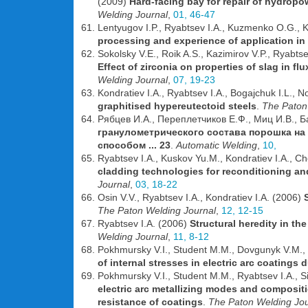
(2009)
Hard-facing bay for repair of hydro
Welding Journal
,
01, 46-47
Lentyugov I.P., Ryabtsev I.A., Kuzmenko O.G.,
processing and experience of application in 
Sokolsky V.E., Roik A.S., Kazimirov V.P., Ryabtse
Effect of zirconia on properties of slag in 
Welding Journal
,
07, 19-23
Kondratiev I.A., Ryabtsev I.A., Bogajchuk I.L., 
graphitised hypereutectoid steels
.
The Paton
Рябцев И.А., Переплетчиков Е.Ф., Миц И.В., Б
гранулометрического состава порошка на
способом ... 23
.
Automatic Welding
,
10,
Ryabtsev I.A., Kuskov Yu.M., Kondratiev I.A., Ch
cladding technologies for reconditioning a
Journal
,
03, 18-22
Osin V.V., Ryabtsev I.A., Kondratiev I.A. (2006)
The Paton Welding Journal
,
12, 12-15
Ryabtsev I.A. (2006)
Structural heredity in th
Welding Journal
,
11, 8-12
Pokhmursky V.I., Student M.M., Dovgunyk V.M., S
of internal stresses in electric arc coatings 
Pokhmursky V.I., Student M.M., Ryabtsev I.A., S
electric arc metallizing modes and compositi
resistance of coatings
.
The Paton Welding Jou