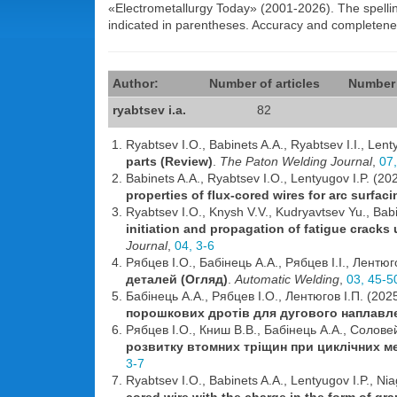
«Electrometallurgy Today» (2001-2026). The spelling 
indicated in parentheses. Accuracy and completen
Author:
Number of articles
Number 
ryabtsev i.a.
82
Ryabtsev I.O., Babinets A.A., Ryabtsev I.I., Lent
parts (Review)
.
The Paton Welding Journal
,
07
Babinets A.A., Ryabtsev I.O., Lentyugov I.P. (20
properties of flux-cored wires for arc surfaci
Ryabtsev I.O., Knysh V.V., Kudryavtsev Yu., Babi
initiation and propagation of fatigue cracks
Journal
,
04, 3-6
Рябцев І.О., Бабінець А.А., Рябцев І.І., Лентюг
деталей (Огляд)
.
Automatic Welding
,
03, 45-5
Бабінець А.А., Рябцев І.О., Лентюгов І.П. (202
порошкових дротів для дугового наплавл
Рябцев І.О., Книш В.В., Бабінець А.А., Соловей
розвитку втомних тріщин при циклічних м
3-7
Ryabtsev I.O., Babinets A.A., Lentyugov I.P., Ni