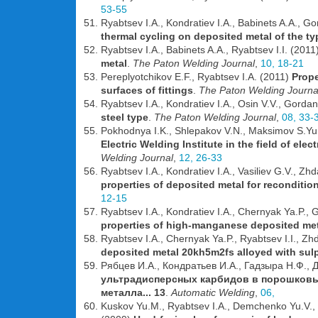
53-55
Ryabtsev I.A., Kondratiev I.A., Babinets A.A., G
thermal cycling on deposited metal of the typ
Ryabtsev I.A., Babinets A.A., Ryabtsev I.I. (2011
metal
.
The Paton Welding Journal
,
10, 18-21
Pereplyotchikov E.F., Ryabtsev I.A. (2011)
Prope
surfaces of fittings
.
The Paton Welding Journa
Ryabtsev I.A., Kondratiev I.A., Osin V.V., Gorda
steel type
.
The Paton Welding Journal
,
08, 33-
Pokhodnya I.K., Shlepakov V.N., Maksimov S.Yu.
Electric Welding Institute in the field of ele
Welding Journal
,
12, 26-33
Ryabtsev I.A., Kondratiev I.A., Vasiliev G.V., Z
properties of deposited metal for recondition
12-15
Ryabtsev I.A., Kondratiev I.A., Chernyak Ya.P.,
properties of high-manganese deposited me
Ryabtsev I.A., Chernyak Ya.P., Ryabtsev I.I., Zh
deposited metal 20kh5m2fs alloyed with su
Рябцев И.А., Кондратьев И.А., Гадзыра Н.Ф., Д
ультрадисперсных карбидов в порошковы
металла... 13
.
Automatic Welding
,
06,
Kuskov Yu.M., Ryabtsev I.A., Demchenko Yu.V., De