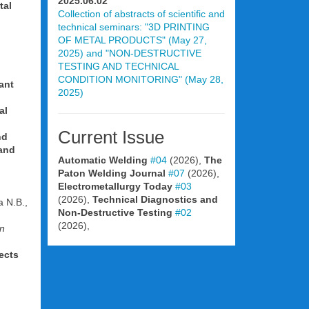
2025.06.02
tal
Collection of abstracts of scientific and
technical seminars: "3D PRINTING
OF METAL PRODUCTS" (May 27,
2025) and "NON-DESTRUCTIVE
TESTING AND TECHNICAL
CONDITION MONITORING" (May 28,
ant
2025)
al
Current Issue
nd
 and
Automatic Welding
#04
(2026),
The
Paton Welding Journal
#07
(2026),
Electrometallurgy Today
#03
(2026),
Technical Diagnostics and
a N.B.,
Non-Destructive Testing
#02
(2026),
n
ects