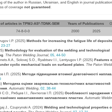
of the author in Russian, Ukrainian, and English in journal publication
ess of coverage
not guaranteed
.
of articles in TPWJ-AS*-TDNK-SEM
Years of Publications
O
74-8-0-0
2000
2025
yugov I.P. (2025)
Methods for increasing the fatigue life of deposit
, 23-27
25)
Methodology for evaluation of the welding and technological
ng
.
The Paton Welding Journal
,
05, 44-50
nets A.A., Solovej S.O., Ryabtsev I.I., Lentyugov I.P. (2025)
Features o
 under cyclic mechanical loads on surfaced plates
.
The Paton Weld
ов І.П. (2025)
Методи підвищення втомної довговічності напла
0
5)
Методика оцінки зварювально-технологічних властивостей
ення
.
Automatic Welding
,
02, 38-44
 С.О., Рябцев І.І., Лентюгов І.П. (2025)
Особливості зародження 
еханічних навантаженнях наплавлених пластин
.
Automatic Weldi
agaj J., Czuprynski A. (2024)
Welding and technological properties of