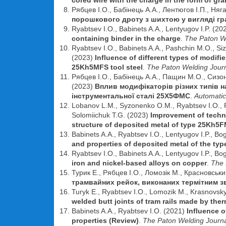
cored wire with the charge in the form of gr
Рябцев І.О., Бабінець А.А., Лентюгов І.П., Няг
порошкового дроту з шихтою у вигляді г
Ryabtsev I.O., Babinets A.A., Lentyugov I.P. (20
containing binder in the charge
.
The Paton W
Ryabtsev I.O., Babinets A.A., Pashchin M.O., Siz
(2023)
Influence of different types of modifi
25Kh5MFS tool steel
.
The Paton Welding Jour
Рябцев І.О., Бабінець А.А., Пащин М.О., Сизоне
(2023)
Вплив модифікаторів різних типів н
інструментальної сталі 25Х5ФМС
.
Automatic
Lobanov L.M., Syzonenko O.M., Ryabtsev I.O., P
Solomiichuk T.G. (2023)
Improvement of techno
structure of deposited metal of type 25Kh5
Babinets A.A., Ryabtsev I.O., Lentyugov I.P., Bo
and properties of deposited metal of the ty
Ryabtsev I.O., Babinets A.A., Lentyugov I.P., Bog
iron and nickel-based alloys on copper
.
The 
Турик Е., Рябцев І.О., Ломозік М., Красновськи
трамвайних рейок, виконаних термітним 
Turyk E., Ryabtsev I.O., Lomozik M., Krasnovsk
welded butt joints of tram rails made by the
Babinets A.A., Ryabtsev I.O. (2021)
Influence o
properties (Review)
.
The Paton Welding Journ