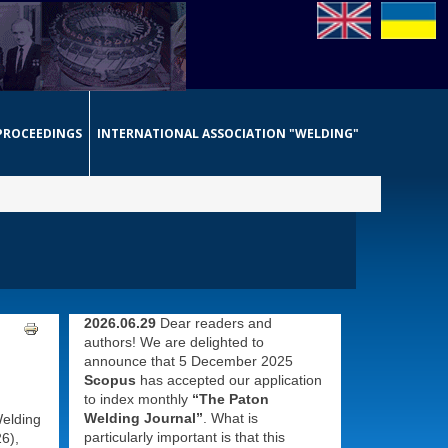
PROCEEDINGS
INTERNATIONAL ASSOCIATION "WELDING"
2026.06.29
Dear readers and
authors! We are delighted to
announce that 5 December 2025
Scopus
has accepted our application
to index monthly
“The Paton
Welding Journal”
. What is
Welding
particularly important is that this
6),