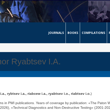
JOURNALS
BOOKS
COMPILATIONS
hor Ryabtsev I.A.
a., rybtsev i.a., riabcew i.a., ryabtsev i.o., riabtsev i.o.
)
ons in PWI publications. Years of coverage by publication: «The Paton 
2026), «Technical Diagnostics and Non-Destructive Testing» (2001-202