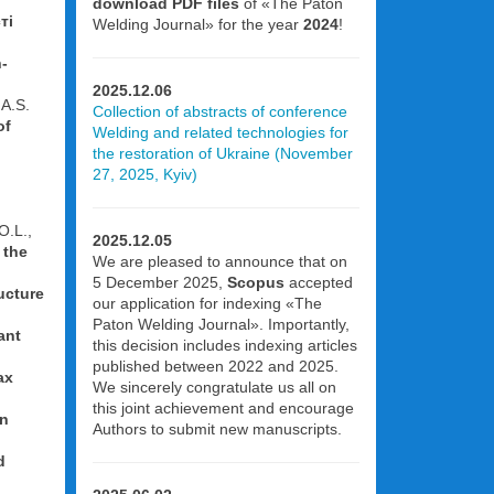
download PDF files
of «The Paton
ті
Welding Journal» for the year
2024
!
n-
2025.12.06
 A.S.
Collection of abstracts of conference
of
Welding and related technologies for
the restoration of Ukraine (November
27, 2025, Kyiv)
O.L.,
2025.12.05
 the
We are pleased to announce that on
5 December 2025,
Scopus
accepted
ucture
our application for indexing «The
Paton Welding Journal». Importantly,
ant
this decision includes indexing articles
published between 2022 and 2025.
ах
We sincerely congratulate us all on
this joint achievement and encourage
in
Authors to submit new manuscripts.
d