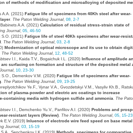
ion of methods of modification and microalloying of deposited me
ts A.A. (2021)
Fatigue life of specimens from 40Kh steel after wear-
blayer
.
The Paton Welding Journal
,
08, 2-7
 Babinets A.A. (2021)
Calculation of residual stress-strain state of
ng Journal
,
05, 46-50
ej S.O. (2021)
Fatigue life of steel 40Kh specimens after wear-resist
l
.
The Paton Welding Journal
,
03, 2-8
20)
Modernization of optical microscope and its use to obtain digit
.
The Paton Welding Journal
,
12, 48-52
btsev I.I., Kaida T.V., Bogaichuk I.L. (2020)
Influence of amplitude a
in arc surfacing on formation and structure of the deposited metal
Journal
,
10, 23-30
vej S.O., Demenkov V.M. (2020)
Fatigue life of specimens after wear-
g
.
The Paton Welding Journal
,
09, 19-25
eplyotchikov Ye.F., Vynar V.A., Gvozdetskyi V.M., Vasyliv Kh.B., Ratsk
tion of plasma-powder and electric arc coatings to increase
ride-containing media with hydrogen sulfide and ammonia
.
The Pato
abtsev I.I., Demchenko Yu.V., Panfilov A.I. (2020)
Problems and prosp
ear-resistant layers (Review)
.
The Paton Welding Journal
,
05, 15-23
ryk E.V. (2019)
Inluence of electrode wire feed speed on base metal
ng Journal
,
03, 15-19
j S.A., Senchenkov I.K. (2019)
Methods, specimens for comparative