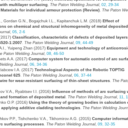
 with multilayer surfacing
.
The Paton Welding Journal
,
02, 29-34
)
Materials for individual armour protection (Review)
.
The Paton We
.A., Gordan G.N., Bogajchuk I.L., Kapitanchuk L.M. (2018)
Effect of
ions on chemical and structural inhomogeneity of metal deposited
ournal
,
05, 2-6
 (2017)
Classification, characteristic of defects of deposited layers
 6520-1:2007
.
The Paton Welding Journal
,
09, 44-49
o A.I., Yuipeng Zhan (2017)
Equipment and technology of anticorros
e Paton Welding Journal
,
08, 46-50
nets A.A. (2017)
Computer system for automatic control of arc surf
elding Journal
,
06, 34-36
Riabcew I.A. (2017)
Technological Aspects of the Robotic TOPTIG
Inconel 625
.
The Paton Welding Journal
,
06, 37-44
wire for wear-resistant surfacing of thin-sheet structures
.
The Pat
nov V.A., Ryabtsev I.I. (2016)
Influence of methods of arc surfacing 
 and formation of deposited metal
.
The Paton Welding Journal
,
11, 
inko O.P. (2016)
Using the theory of growing bodies in calculation 
d applying additive cladding technologies
.
The Paton Welding Journ
chkov P.P., Tishchenko V.A., Tikhomirov A.G. (2015)
Computer informat
rc surfacing processes
.
The Paton Welding Journal
,
09, 32-35