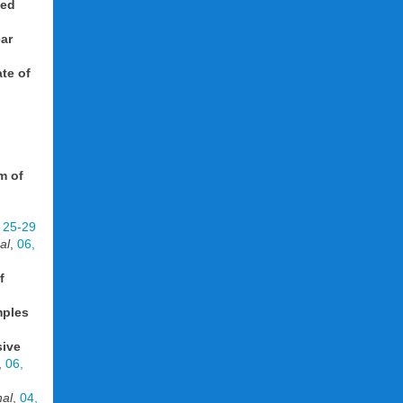
sed
ar
ate of
m of
 25-29
al
,
06,
f
mples
ive
,
06,
nal
,
04,