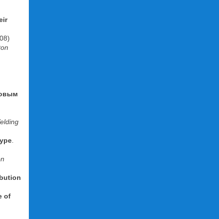
eir
008)
ton
ковым
elding
type
.
on
ibution
e of