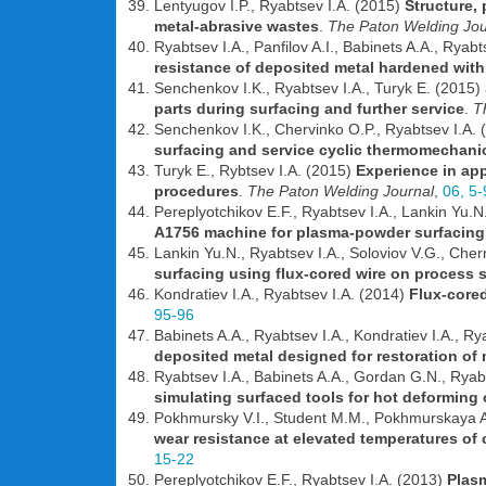
Lentyugov I.P., Ryabtsev I.A. (2015)
Structure,
metal-abrasive wastes
.
The Paton Welding Jou
Ryabtsev I.A., Panfilov A.I., Babinets A.A., Ryab
resistance of deposited metal hardened with 
Senchenkov I.K., Ryabtsev I.A., Turyk E. (2015)
parts during surfacing and further service
.
T
Senchenkov I.K., Chervinko O.P., Ryabtsev I.A.
surfacing and service cyclic thermomechani
Turyk E., Rybtsev I.A. (2015)
Experience in app
procedures
.
The Paton Welding Journal
,
06, 5-
Pereplyotchikov E.F., Ryabtsev I.A., Lankin Yu.N
A1756 machine for plasma-powder surfacing
Lankin Yu.N., Ryabtsev I.A., Soloviov V.G., Che
surfacing using flux-cored wire on process s
Kondratiev I.A., Ryabtsev I.A. (2014)
Flux-cored
95-96
Babinets A.A., Ryabtsev I.A., Kondratiev I.A., R
deposited metal designed for restoration of m
Ryabtsev I.A., Babinets A.A., Gordan G.N., Ryabt
simulating surfaced tools for hot deforming 
Pokhmursky V.I., Student M.M., Pokhmurskaya A.
wear resistance at elevated temperatures of
15-22
Pereplyotchikov E.F., Ryabtsev I.A. (2013)
Plasm