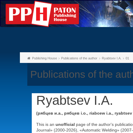
Publishing House
Publications of the author
Ryabtsev I.A.
01
Publications of the aut
Ryabtsev I.A.
(рябцев и.а., рябцев і.о., riabcew i.a., ryabtsev i.
This is an
unofficial
page of the author's publicati
Journal» (2000-2026), «Automatic Welding» (2007-