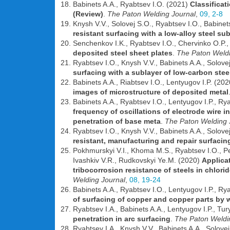
Babinets A.A., Ryabtsev I.O. (2021)
Classificat
(Review)
.
The Paton Welding Journal
,
09, 2-8
Knysh V.V., Solovej S.O., Ryabtsev I.O., Babine
resistant surfacing with a low-alloy steel su
Senchenkov I.K., Ryabtsev I.O., Chervinko O.P.,
deposited steel sheet plates
.
The Paton Weldi
Ryabtsev I.O., Knysh V.V., Babinets A.A., Solov
surfacing with a sublayer of low-carbon stee
Babinets A.A., Riabtsev I.O., Lentyugov I.P. (20
images of microstructure of deposited metal
Babinets A.A., Ryabtsev I.O., Lentyugov I.P., Rya
frequency of oscillations of electrode wire 
penetration of base meta
.
The Paton Welding 
Ryabtsev I.O., Knysh V.V., Babinets A.A., Solo
resistant, manufacturing and repair surfacin
Pokhmurskyi V.I., Khoma M.S., Ryabtsev I.O., Per
Ivashkiv V.R., Rudkovskyi Ye.M. (2020)
Applica
tribocorrosion resistance of steels in chlo
Welding Journal
,
08, 19-24
Babinets A.A., Ryabtsev I.O., Lentyugov I.P., Ry
of surfacing of copper and copper parts by w
Ryabtsev I.A., Babinets A.A., Lentyugov I.P., Tu
penetration in arc surfacing
.
The Paton Weldi
Ryabtsev I.A., Knysh V.V., Babinets A.A., Solove