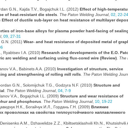
ordan G.N., Kajda T.V., Bogajchuk I.L. (2012)
Effect of high-temperatu
e of heat-resistant die steels
.
The Paton Welding Journal
,
02, 22-2
)
Effect of ductile sub-layer on heat resistance of multilayer depo
rties of iron-base alloys for plasma powder hard-facing of sealin
l
,
09, 27-31
n G.N. (2011)
Wear- and heat resistance of deposited metal of grap
36
, Ryabtsev I.A. (2010)
Research and developments of the E.O. Pat
ctric arc welding and surfacing using flux-cored wire (Review)
.
The 
hdanov V.A., Babinets A.A. (2010)
Investigation of structure, service
ing and strengthening of rolling mill rolls
.
The Paton Welding Jour
 Gordan G.N., Solomijchuk T.G., Godzyra N.F. (2010)
Structure and
tal
.
The Paton Welding Journal
,
04, 7-9
danov V.A., Bogajchuk I.L. (2009)
Structure and wear resistance of
lphur and phosphorus
.
The Paton Welding Journal
,
10, 19-22
авидчук Н.К., Богайчук И.Л., Гордань Г.Н. (2009)
Влияние
х проволоках на свойства теплоустойчивого наплавленного
nisenko A.M., Dzhavelidze Z.Z., Kbiltsetsklashvili Kh.N., Khutsishvili 