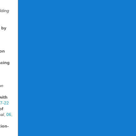
lding
 by
ion
acing
on
with
17-22
of
al
,
06,
ion-