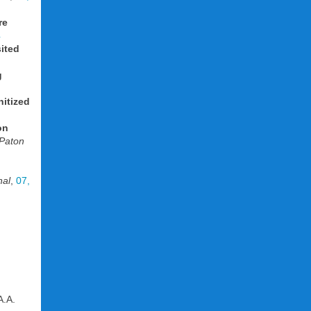
re
4
sited
g
hitized
on
Paton
nal
,
07,
A.A.