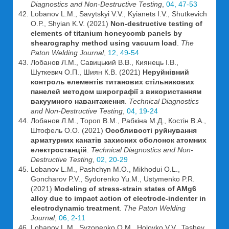
Diagnostics and Non-Destructive Testing
,
04, 47-53
Lobanov L.M., Savytskyi V.V., Kyianets I.V., Shutkevich
O.P., Shyian K.V. (2021)
Non-destructive testing of
elements of titanium honeycomb panels by
shearography method using vacuum load
.
The
Paton Welding Journal
,
12, 49-54
Лобанов Л.М., Савицький В.В., Киянець І.В.,
Шуткевич О.П., Шиян К.В. (2021)
Неруйнівний
контроль елементів титанових стільникових
панелей методом ширографії з використанням
вакуумного навантаження
.
Technical Diagnostics
and Non-Destructive Testing
,
04, 19-24
Лобанов Л.М., Тороп В.М., Рабкіна М.Д., Костін В.А.,
Штофель О.О. (2021)
Особливості руйнування
арматурних канатів захисних оболонок атомних
електростанцій
.
Technical Diagnostics and Non-
Destructive Testing
,
02, 20-29
Lobanov L.M., Pashchyn M.O., Mikhodui O.L.,
Goncharov P.V., Sydorenko Yu.M., Ustymenko P.R.
(2021)
Modeling of stress-strain states of AMg6
alloy due to impact action of electrode-indenter in
electrodynamic treatment
.
The Paton Welding
Journal
,
06, 2-11
Lobanov L.M., Syzonenko O.M., Holovko V.V., Tashev