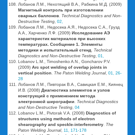
Лобанов Л.М., Нехотящий В.А., Рабкина М.Д. (2009)
Магнитный контроль при изготовлении
сварных баллонов
.
Technical Diagnostics and Non-
Destructive Testing
,
02,
Лобанов Л.М., Недосека А.Я., Недосека С.А., Грузд
А.А., Харченко Л.Ф. (2009)
Исследование АЭ
характеристик материалов при высоких
температурах. Сообщение 1. Элементы
методики и испытательный стенд
.
Technical
Diagnostics and Non-Destructive Testing
,
01,
Lobanov L.M., Timoshenko A.N., Goncharov P.V.
(2009)
Arc spot welding of overlap joints in
vertical position
.
The Paton Welding Journal
,
01, 26-
28
Лобанов Л.М., Пивторак В.А., Савицкая Е.М., Киянец
И.В. (2008)
Диагностика элементов и узлов
конструкций с применением метода
электронной ширографии
.
Technical Diagnostics
and Non-Destructive Testing
,
04
Lobanov L.M., Pivtorak V.A. (2008)
Diagnostics of
structures using methods of electron
shearography and speckle-interferometry
.
The
Paton Welding Journal
,
11, 171-178