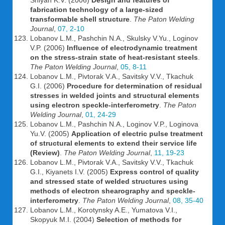
Shiyan K.V. (2006)
Design and features of
fabrication technology of a large-sized
transformable shell structure
.
The Paton Welding
Journal
,
07, 2-10
Lobanov L.M., Pashchin N.A., Skulsky V.Yu., Loginov
V.P. (2006)
Influence of electrodynamic treatment
on the stress-strain state of heat-resistant steels
.
The Paton Welding Journal
,
05, 8-11
Lobanov L.M., Pivtorak V.A., Savitsky V.V., Tkachuk
G.I. (2006)
Procedure for determination of residual
stresses in welded joints and structural elements
using electron speckle-interferometry
.
The Paton
Welding Journal
,
01, 24-29
Lobanov L.M., Pashchin N.A., Loginov V.P., Loginova
Yu.V. (2005)
Application of electric pulse treatment
of structural elements to extend their service life
(Review)
.
The Paton Welding Journal
,
11, 19-23
Lobanov L.M., Pivtorak V.A., Savitsky V.V., Tkachuk
G.I., Kiyanets I.V. (2005)
Express control of quality
and stressed state of welded structures using
methods of electron shearography and speckle-
interferometry
.
The Paton Welding Journal
,
08, 35-40
Lobanov L.M., Korotynsky A.E., Yumatova V.I.,
Skopyuk M.I. (2004)
Selection of methods for