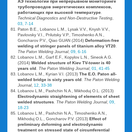
АЭ технологии при непрерывном мониторинге
трубопроводов энергетических комплексов,
работающих при высокой температуре
.
Technical Diagnostics and Non-Destructive Testing
,
03, 7-14
Paton B.E., Lobanov L.M., Lysak V.V., Knysh V.V.,
Pavlovsky V.I., Prilutsky V.P., Timoshenko A.N.,
Goncharov P.V., Qiao GUAN (2014)
Deformation-free
welding of stringer panels of titanium alloy VT20
.
The Paton Welding Journal
,
09, 6-16
Lobanov L.M., Garf E.F., Kopylov L.N., Sineok A.G.
(2014)
Welded structure of Kiev TV-tower is 40
years old
.
The Paton Welding Journal
,
01, 41-45
Lobanov L.M., Kyrian V.I. (2013)
The E.O. Paton all-
welded bridge is sixty years old
.
The Paton Welding
Journal
,
12, 33-38
Lobanov L.M., Pashchin N.A., Mikhoduj O.L. (2013)
Electrodynamic straightening of elements of sheet
welded structures
.
The Paton Welding Journal
,
09,
18-23
Lobanov L.M., Pashchin N.A., Timoshenko A.N.,
Mikhoduj O.L., Goncharov P.V. (2013)
Effect of
preliminary deforming and electrodynamic
treatment on stressed state of circumferential