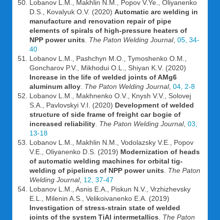
Lobanov L.M., Makhlin N.M., Popov V.Ye., Oliyanenko
D.S., Kovalyuk O.V. (2020)
Automatic arc welding in
manufacture and renovation repair of pipe
elements of spirals of high-pressure heaters of
NPP power units
.
The Paton Welding Journal
,
05, 34-
40
Lobanov L.M., Pashchyn M.O., Tymoshenko O.M.,
Goncharov P.V., Mikhodui O.L., Shiyan K.V. (2020)
Increase in the life of welded joints of AMg6
aluminum alloy
.
The Paton Welding Journal
,
04, 2-8
Lobanov L.M., Makhnenko O.V., Knysh V.V., Solovej
S.A., Pavlovskyi V.I. (2020)
Development of welded
structure of side frame of freight car bogie of
increased reliability
.
The Paton Welding Journal
,
03,
13-18
Lobanov L.M., Makhlin N.M., Vodolazsky V.E., Popov
V.E., Oliyanenko D.S. (2019)
Modernization of heads
of automatic welding machines for orbital tig-
welding of pipelines of NPP power units
.
The Paton
Welding Journal
,
12, 37-47
Lobanov L.M., Asnis E.A., Piskun N.V., Vrzhizhevsky
E.L., Milenin A.S., Velikoivanenko E.A. (2019)
Investigation of stress-strain state of welded
joints of the system TiAl intermetallics
.
The Paton