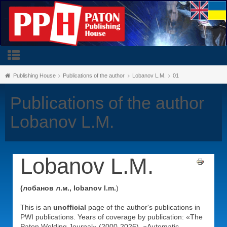
Publishing House
Publications of the author
Lobanov L.M.
01
Publications of the author
Lobanov L.M.
Lobanov L.M.
(лобанов л.м., lobanov l.m.
)
This is an
unofficial
page of the author's publications in
PWI publications. Years of coverage by publication: «The
Paton Welding Journal» (2000-2026), «Automatic