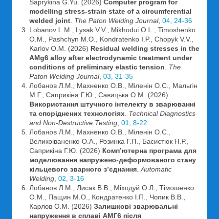
Saprykina G.Yu. (2026)
Computer program for
modelling stress-strain state of a circumferential
welded joint
.
The Paton Welding Journal
,
04, 24-36
Lobanov L.M., Lysak V.V., Mikhodui O.L., Timoshenko
O.M., Pashchyn M.O., Kondratenko I.P., Chopyk V.V.,
Karlov O.M. (2026)
Residual welding stresses in the
AMg6 alloy after electrodynamic treatment under
conditions of preliminary elastic tension
.
The
Paton Welding Journal
,
03, 31-35
Лобанов Л.М., Махненко О.В., Міленін О.С., Мальгін
М.Г., Саприкіна Г.Ю., Савицька О.М. (2026)
Використання штучного інтелекту в зварюванні
та споріднених технологіях
.
Technical Diagnostics
and Non-Destructive Testing
,
01, 8-22
Лобанов Л.М., Махненко О.В., Міленін О.С.,
Великоіваненко О.А., Розинка Г.П., Басистюк Н.Р.,
Саприкіна Г.Ю. (2026)
Комп’ютерна програма для
моделювання напружено-деформованого стану
кільцевого зварного з’єднання
.
Automatic
Welding
,
02, 3-16
Лобанов Л.М., Лисак В.В., Міходуй О.Л., Тімошенко
О.М., Пащин М.О., Кондратенко І.П., Чопик В.В.,
Карлов О.М. (2026)
Залишкові зварювальні
напруження в сплаві АМГ6 після