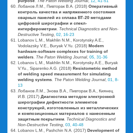
purpose
.
The Paton Welding Journal
,
12, 41-51
Лобанов Л.М., Пивторак В.А. (2018)
Оперативный
контроль качества и напряженного состояния
сварных панелей из сплава ВТ-20 методами
цифровой ширографии и спекл-
интерферометрии
.
Technical Diagnostics and Non-
Destructive Testing
,
02, 16-23
Lobanov L.M., Makhlin N.M., Korotynsky A.E.,
Vodolazsky V.E., Buryak V.Yu. (2018)
Modern
hardware-software complexes for training of
welders
.
The Paton Welding Journal
,
05, 31-36
Lobanov L.M., Makhlin N.M., Korotynsky A.E., Buryak
V.Yu., Siparenko A.G. (2018)
Resistometric method
of welding speed measurement for simulating
welding systems
.
The Paton Welding Journal
,
01, 8-
13
Лобанов Л.М., Знова В.А., Пивторак В.А., Киянец
И.В. (2017)
Диагностика методом электронной
ширографии дефектности элементов
конструкций, изготовленных из металлических
и композиционных материалов с нанесенным
защитным покрытием
.
Technical Diagnostics and
Non-Destructive Testing
,
03, 40-48
Lobanov L.M., Pashchin N.A. (2017)
Development of