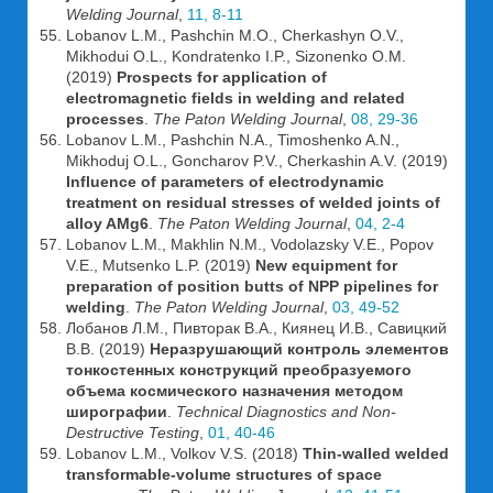
Welding Journal
,
11, 8-11
Lobanov L.M., Pashchin M.O., Cherkashyn O.V.,
Mikhodui O.L., Kondratenko I.P., Sizonenko O.M.
(2019)
Prospects for application of
electromagnetic fields in welding and related
processes
.
The Paton Welding Journal
,
08, 29-36
Lobanov L.M., Pashchin N.A., Timoshenko A.N.,
Mikhoduj O.L., Goncharov P.V., Cherkashin A.V. (2019)
Influence of parameters of electrodynamic
treatment on residual stresses of welded joints of
alloy AMg6
.
The Paton Welding Journal
,
04, 2-4
Lobanov L.M., Makhlin N.M., Vodolazsky V.E., Popov
V.E., Mutsenko L.P. (2019)
New equipment for
preparation of position butts of NPP pipelines for
welding
.
The Paton Welding Journal
,
03, 49-52
Лобанов Л.М., Пивторак В.А., Киянец И.В., Савицкий
В.В. (2019)
Неразрушающий контроль элементов
тонкостенных конструкций преобразуемого
объема космического назначения методом
ширографии
.
Technical Diagnostics and Non-
Destructive Testing
,
01, 40-46
Lobanov L.M., Volkov V.S. (2018)
Thin-walled welded
transformable-volume structures of space