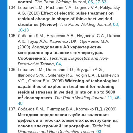
control
.
The Paton Welding Journal
,
05, 27-33
Lobanov L.M., Pashchin N.A., Loginov V.P., Poklyatsky
A.G. (2010)
Effect of electric pulse treatment on
residual change in shape of thin-sheet welded
structures (Review)
.
The Paton Welding Journal
,
03,
10-13
Лобанов Л.М., Недосека А.Я., Недосека С.А., Царюк
А.К., Грузд А.А., Харченко Л.Ф., Яременко М.А.
(2009)
Исследование АЭ характеристик
материалов при высоких температурах.
Сообщение 2
.
Technical Diagnostics and Non-
Destructive Testing
,
04,
Lobanov L.M., Dobrushin L.D., Bryzgalin A.G.,
Illarionov S.Yu., Shlensky P.S., Volgin L.A., Lashkevich
V.G., Grabar E.V. (2009)
Widening of technological
capabilities of explosion treatment for reducing
residual stresses in welded joints on up to 5000
3
m
decomposers
.
The Paton Welding Journal
,
11, 46-
48
Лобанов Л.М., Пивторак В.А., Кротенко П.Д. (2009)
Методика определения глубины залегания
дефектов в плоских элементах конструкций на
основе электронной ширографии
.
Technical
Diagnostics and Non-Destructive Testing
,
03,