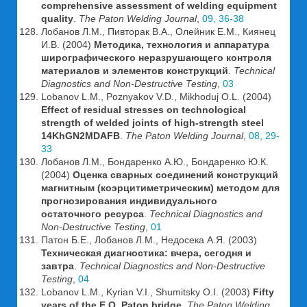
comprehensive assessment of welding equipment
quality
.
The Paton Welding Journal
,
09, 36-38
Лобанов Л.М., Пивторак В.А., Олейник Е.М., Киянец
И.В. (2004)
Методика, технология и аппаратура
ширографического неразрушающего контроля
материалов и элементов конструкций
.
Technical
Diagnostics and Non-Destructive Testing
,
03
Lobanov L.M., Poznyakov V.D., Mikhoduj O.L. (2004)
Effect of residual stresses on technological
strength of welded joints of high-strength steel
14KhGN2MDAFB
.
The Paton Welding Journal
,
08, 29-
33
Лобанов Л.М., Бондаренко А.Ю., Бондаренко Ю.К.
(2004)
Оценка сварных соединений конструкций
магнитным (коэрцитиметрическим) методом для
прогнозирования индивидуального
остаточного ресурса
.
Technical Diagnostics and
Non-Destructive Testing
,
01
Патон Б.Е., Лобанов Л.М., Недосека А.Я. (2003)
Техническая диагностика: вчера, сегодня и
завтра
.
Technical Diagnostics and Non-Destructive
Testing
,
04
Lobanov L.M., Kyrian V.I., Shumitsky O.I. (2003)
Fifty
years of the E.O. Paton bridge
.
The Paton Welding