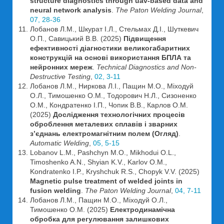
structure diagnostics through uav-based data and
neural network analysis
.
The Paton Welding Journal
,
07, 28-36
Лобанов Л.М., Шкурат І.Л., Стельмах Д.І., Шуткевич
О.П., Савицький В.В. (2025)
Підвищення
ефективності діагностики великогабаритних
конструкцій на основі використання БПЛА та
нейронних мереж
.
Technical Diagnostics and Non-
Destructive Testing
,
02, 3-11
Лобанов Л.М., Ниркова Л.І., Пащин М.О., Міходуй
О.Л., Тимошенко О.М., Тодорович Н.Л., Сизоненко
О.М., Кондратенко І.П., Чопик В.В., Карлов О.М.
(2025)
Дослідження технологічних процесів
оброблення металевих сплавів і зварних
з’єднань електромагнітним полем (Огляд)
.
Automatic Welding
,
05, 5-15
Lobanov L.M., Pashchyn M.O., Mikhodui O.L.,
Timoshenko A.N., Shyian K.V., Karlov O.M.,
Kondratenko I.P., Kryshchuk R.S., Chopyk V.V. (2025)
Magnetic pulse treatment of welded joints in
fusion welding
.
The Paton Welding Journal
,
04, 7-11
Лобанов Л.М., Пащин М.О., Міходуй О.Л.,
Тимошенко О.М. (2025)
Електродинамічна
обробка для регулювання залишкових