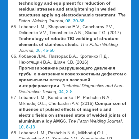
technology and equipment for reduction of
residual stresses and straightening in welded
structures applying electrodynamic treatment
.
The
Paton Welding Journal
,
08, 30-38
Lobanov L.M., Shapovalov E.V., Goncharov P.V.,
Dolinenko V.V., Timoshenko A.N., Skuba T.G. (2017)
Technology of robotic TIG welding of structure
elements of stainless steels
.
The Paton Welding
Journal
,
06, 45-50
Лобанов Л.М., Пивторак В.А., Кротенко П.Д.,
Нехотящий В.А., Шиян К.В. (2016)
Прогнозирование разрушающего давления
трубы с внутренним поверхностным дефектом с
применением методов лазерной
интерферометрии
.
Technical Diagnostics and Non-
Destructive Testing
,
04, 3-8
Lobanov L.M., Kondratenko I.P., Pashchin N.A.,
Mikhoduj O.L., Cherkashin A.V. (2016)
Comparison of
influence of pulsed effects of magnetic and
electric fields on stressed state of welded joints of
aluminium alloy AMG6
.
The Paton Welding Journal
,
10, 8-13
Lobanov L.M., Pashchin N.A., Mikhoduj O.L.,
Cherkashin A.V., Zarutsky A.V., Kondratenko I.P.