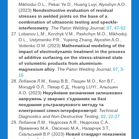
Mikhodui O.L., Pekar Ye.D., Huang Luyi, Alyoshyn A.O.
(2023)
Nondestructive evaluation of residual
stresses in welded joints on the base of a
combination of ultrasonic testing and speckle-
interferometry
.
The Paton Welding Journal
,
07, 47-52
Lobanov L.M., Korzhyk V.M., Pashchyn M.O., Mikhoduj
O.L., Ustymenko P.R., Yupeng Zhang, Alyoshin A.O.,
Voitenko O.M. (2023)
Mathematical modeling of the
impact of electrodynamic treatment in the process
of additive surfacing on the stress-strained state
of volumetric products from aluminium-
magnesium alloy
.
The Paton Welding Journal
,
07, 3-
15
Лобанов Л.М., Книш В.В., Пащин М.О., Кот В.Г.,
Міходуй О.Л., Пекар Є.Д., Huang LUYI., Альошин
А.О. (2023)
Неруйнівне визначення залишкових
напружень у зварних з’єднаннях на базі
поєднання ультразвукового методу та
електронної спекл-інтерферометрії
.
Technical
Diagnostics and Non-Destructive Testing
,
02, 22-27
Лобанов Л.М., Недосєка А.Я., Недосєка С.А.,
Яременко М.А., Овсієнко М.А., Назарчук З.Т.,
Скальський В.Р. (2023)
Новий стандарт показників