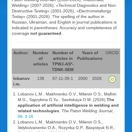
Welding» (2007-2026), «Technical Diagnostics and Non-
Destructive Testing» (2001-2026), «Electrometallurgy
Today» (2001-2026). The spelling of the author in
Russian, Ukrainian, and English in journal publications is
indicated in parentheses. Accuracy and completeness of
coverage
not guaranteed
.
Author:
Number
Number of
Years of
ORCID
of
articles in
Publications
articles
TPWJ-AS*-
TDNK-SEM
lobanov
138
87-11-39-1
2000
2026
l.m.
Lobanov L.M., Makhnenko O.V., Milenin O.S., Malhin
M.G., Saprykina G.Yu., Savitskaya O.M. (2026)
The
application of artificial intelligence in welding and
related technologies
.
The Paton Welding Journal
,
06, 3-16
Lobanov L.M., Makhnenko O.V., Milenin O.S.,
Velykoivanenko O.A., Rozynka G.P., Basystyuk N.R.,