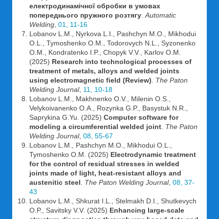
електродинамічної обробки в умовах
попереднього пружного розтягу
.
Automatic
Welding
,
01, 11-16
Lobanov L.M., Nyrkova L.I., Pashchyn M.O., Mikhodui
O.L., Tymoshenko O.M., Todorovych N.L., Syzonenko
O.M., Kondratenko I.P., Chopyk V.V., Karlov O.M.
(2025)
Research into technological processes of
treatment of metals, alloys and welded joints
using electromagnetic field (Review)
.
The Paton
Welding Journal
,
11, 10-18
Lobanov L.M., Makhnenko O.V., Milenin O.S.,
Velykoivanenko O.A., Rozynka G.P., Basystuk N.R.,
Saprykina G.Yu. (2025)
Computer software for
modeling a circumferential welded joint
.
The Paton
Welding Journal
,
08, 55-67
Lobanov L.M., Pashchyn M.O., Mikhodui O.L.,
Tymoshenko O.M. (2025)
Electrodynamic treatment
for the control of residual stresses in welded
joints made of light, heat-resistant alloys and
austenitic steel
.
The Paton Welding Journal
,
08, 37-
43
Lobanov L.M., Shkurat I.L., Stelmakh D.I., Shutkevych
O.P., Savitsky V.V. (2025)
Enhancing large-scale