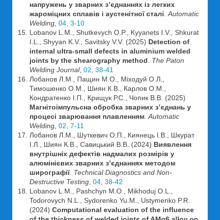
напружень у зварних з’єднаннях із легких
жароміцних сплавів і аустенітної сталі
.
Automatic
Welding
,
04, 3-10
Lobanov L.M., Shutkevych O.P., Kyyanets I.V., Shkurat
I.L., Shyyan K.V., Savitsky V.V. (2025)
Detection of
internal ultra-small defects in aluminium welded
joints by the shearography method
.
The Paton
Welding Journal
,
02, 38-41
Лобанов Л.М., Пащин М.О., Міходуй О.Л.,
Тимошенко О.М., Шиян К.В., Карлов О.М.,
Кондратенко І.П., Крищук Р.С., Чопик В.В. (2025)
Магнітоімпульсна обробка зварних з’єднань у
процесі зварювання плавленням
.
Automatic
Welding
,
02, 7-11
Лобанов Л.М., Шуткевич О.П., Киянець І.В., Шкурат
І.Л., Шиян К.В., Савицький В.В. (2024)
Виявлення
внутрішніх дефектів надмалих розмірів у
алюмінієвих зварних з’єднаннях методом
ширографії
.
Technical Diagnostics and Non-
Destructive Testing
,
04, 38-42
Lobanov L.M., Pashchyn M.O., Mikhoduj O.L.,
Todorovych N.L., Sydorenko Yu.M., Ustymenko P.R.
(2024)
Computational evaluation of the influence
of the thickness of welded joints of AMg6 alloy on