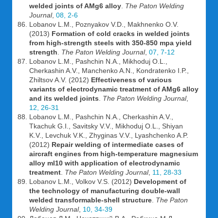
welded joints of AMg6 alloy
.
The Paton Welding
Journal
,
08, 2-6
Lobanov L.M., Poznyakov V.D., Makhnenko O.V.
(2013)
Formation of cold cracks in welded joints
from high-strength steels with 350-850 mpa yield
strength
.
The Paton Welding Journal
,
07, 7-12
Lobanov L.M., Pashchin N.A., Mikhoduj O.L.,
Cherkashin A.V., Manchenko A.N., Kondratenko I.P.,
Zhiltsov A.V. (2012)
Effectiveness of various
variants of electrodynamic treatment of AMg6 alloy
and its welded joints
.
The Paton Welding Journal
,
12, 26-31
Lobanov L.M., Pashchin N.A., Cherkashin A.V.,
Tkachuk G.I., Savitsky V.V., Mikhoduj O.L., Shiyan
K.V., Levchuk V.K., Zhyginas V.V., Lyashchenko A.P.
(2012)
Repair welding of intermediate cases of
aircraft engines from high-temperature magnesium
alloy ml10 with application of electrodynamic
treatment
.
The Paton Welding Journal
,
11, 28-33
Lobanov L.M., Volkov V.S. (2012)
Development of
the technology of manufacturing double-wall
welded transformable-shell structure
.
The Paton
Welding Journal
,
10, 34-39