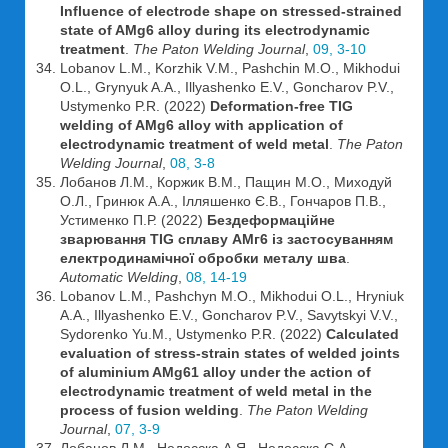
Influence of electrode shape on stressed-strained
state of AMg6 alloy during its electrodynamic
treatment
.
The Paton Welding Journal
,
09, 3-10
Lobanov L.M., Korzhik V.M., Pashchin M.O., Mikhodui
O.L., Grynyuk A.A., Illyashenko E.V., Goncharov P.V.,
Ustymenko P.R. (2022)
Deformation-free TIG
welding of AMg6 alloy with application of
electrodynamic treatment of weld metal
.
The Paton
Welding Journal
,
08, 3-8
Лобанов Л.М., Коржик В.М., Пащин М.О., Миходуй
О.Л., Гринюк А.А., Ілляшенко Є.В., Гончаров П.В.,
Устименко П.Р. (2022)
Бездеформаційне
зварювання TIG сплаву AMг6 із застосуванням
електродинамічної обробки металу шва
.
Automatic Welding
,
08, 14-19
Lobanov L.M., Pashchyn M.O., Mikhodui O.L., Hryniuk
A.A., Illyashenko E.V., Goncharov P.V., Savytskyi V.V.,
Sydorenko Yu.M., Ustymenko P.R. (2022)
Calculated
evaluation of stress-strain states of welded joints
of aluminium AMg61 alloy under the action of
electrodynamic treatment of weld metal in the
process of fusion welding
.
The Paton Welding
Journal
,
07, 3-9