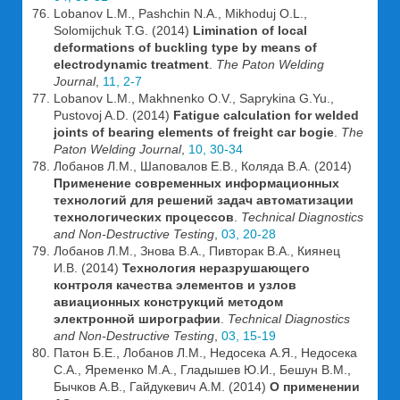
Lobanov L.M., Pashchin N.A., Mikhoduj O.L.,
Solomijchuk T.G. (2014)
Limination of local
deformations of buckling type by means of
electrodynamic treatment
.
The Paton Welding
Journal
,
11, 2-7
Lobanov L.M., Makhnenko O.V., Saprykina G.Yu.,
Pustovoj A.D. (2014)
Fatigue calculation for welded
joints of bearing elements of freight car bogie
.
The
Paton Welding Journal
,
10, 30-34
Лобанов Л.М., Шаповалов Е.В., Коляда В.А. (2014)
Применение современных информационных
технологий для решений задач автоматизации
технологических процессов
.
Technical Diagnostics
and Non-Destructive Testing
,
03, 20-28
Лобанов Л.М., Знова В.А., Пивторак В.А., Киянец
И.В. (2014)
Технология неразрушающего
контроля качества элементов и узлов
авиационных конструкций методом
электронной ширографии
.
Technical Diagnostics
and Non-Destructive Testing
,
03, 15-19
Патон Б.Е., Лобанов Л.М., Недосека А.Я., Недосека
С.А., Яременко М.А., Гладышев Ю.И., Бешун В.М.,
Бычков А.В., Гайдукевич А.М. (2014)
О применении