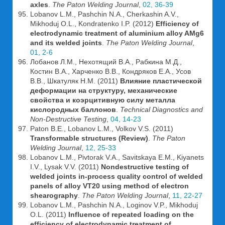
axles
.
The Paton Welding Journal
,
02, 36-39
Lobanov L.M., Pashchin N.A., Cherkashin A.V.,
Mikhoduj O.L., Kondratenko I.P. (2012)
Efficiency of
electrodynamic treatment of aluminium alloy AMg6
and its welded joints
.
The Paton Welding Journal
,
01, 2-6
Лобанов Л.М., Нехотящий В.А., Рабкина М.Д.,
Костин В.А., Харченко В.В., Кондряков Е.А., Усов
В.В., Шкатуляк Н.М. (2011)
Влияние пластической
деформации на структуру, механические
свойства и коэрцитивную силу металла
кислородных баллонов
.
Technical Diagnostics and
Non-Destructive Testing
,
04, 14-23
Paton B.E., Lobanov L.M., Volkov V.S. (2011)
Transformable structures (Review)
.
The Paton
Welding Journal
,
12, 25-33
Lobanov L.M., Pivtorak V.A., Savitskaya E.M., Kiyanets
I.V., Lysak V.V. (2011)
Nondestructive testing of
welded joints in-process quality control of welded
panels of alloy VT20 using method of electron
shearography
.
The Paton Welding Journal
,
11, 22-27
Lobanov L.M., Pashchin N.A., Loginov V.P., Mikhoduj
O.L. (2011)
Influence of repeated loading on the
efficiency of electrodynamic treatment of