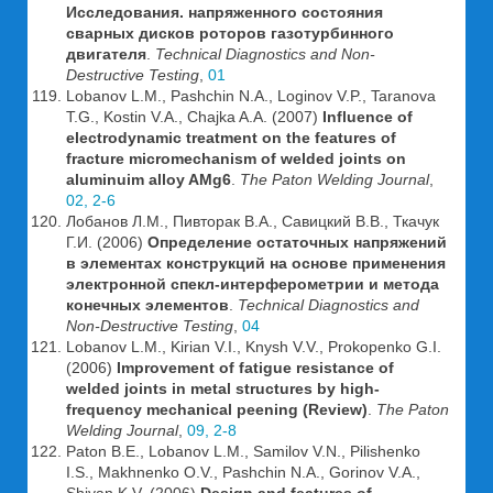
Исследования. напряженного состояния
сварных дисков роторов газотурбинного
двигателя
.
Technical Diagnostics and Non-
Destructive Testing
,
01
Lobanov L.M., Pashchin N.A., Loginov V.P., Taranova
T.G., Kostin V.A., Chajka A.A. (2007)
Influence of
electrodynamic treatment on the features of
fracture micromechanism of welded joints on
aluminuim alloy AMg6
.
The Paton Welding Journal
,
02, 2-6
Лобанов Л.М., Пивторак В.А., Савицкий В.В., Ткачук
Г.И. (2006)
Определение остаточных напряжений
в элементах конструкций на основе применения
электронной спекл-интерферометрии и метода
конечных элементов
.
Technical Diagnostics and
Non-Destructive Testing
,
04
Lobanov L.M., Kirian V.I., Knysh V.V., Prokopenko G.I.
(2006)
Improvement of fatigue resistance of
welded joints in metal structures by high-
frequency mechanical peening (Review)
.
The Paton
Welding Journal
,
09, 2-8
Paton B.E., Lobanov L.M., Samilov V.N., Pilishenko
I.S., Makhnenko O.V., Pashchin N.A., Gorinov V.A.,