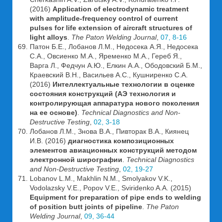
(2016)
Application of electrodynamic treatment
with amplitude-frequency control of current
pulses for life extension of aircraft structures of
light alloys
.
The Paton Welding Journal
,
07, 8-16
Патон Б.Е., Лобанов Л.М., Недосека А.Я., Недосека
С.А., Овсиенко М.А., Яременко М.А., Гереб Я.,
Варга Л., Федчун А.Ю., Елкин А.А., Ободовский Б.М.,
Краевский В.Н., Васильев А.С., Кушниренко С.А.
(2016)
Интеллектуальные технологии в оценке
состояния конструкций (АЭ технология и
контролирующая аппаратура нового поколения
на ее основе)
.
Technical Diagnostics and Non-
Destructive Testing
,
02, 3-18
Лобанов Л.М., Знова В.А., Пивторак В.А., Киянец
И.В. (2016)
диагностика композиционных
элементов авиационных конструкций методом
электронной ширографии
.
Technical Diagnostics
and Non-Destructive Testing
,
02, 19-27
Lobanov L.M., Makhlin N.M., Smolyakov V.K.,
Vodolazsky V.E., Popov V.E., Sviridenko A.A. (2015)
Equipment for preparation of pipe ends to welding
of position butt joints of pipeline
.
The Paton
Welding Journal
,
09, 36-44