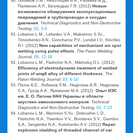
Лобанов Л.М., Нехотящий В.А., Рабкина М.Д.,
Палиенко А.Л., Безлюдько Г.Я. (2012)
Новые
возможности обнаружения эксплуатационных
повреждений в трубопроводах и сосудах
давления
.
Technical Diagnostics and Non-Destructive
Testing
,
02, 3-6
Lobanov L.M., Lebedev V.A., Maksimov S.Yu.,
Timoshenko A.N., Goncharov P.V., Lendel I.V., Klochko
R.I. (2012)
New capabilities of mechanized arc spot
welding using pulse effects
.
The Paton Welding
Journal
,
05, 12-16
Lobanov L.M., Pashchin N.A., Mikhoduj O.L. (2012)
Efficiency of electrodynamic treatment of welded
joints of amg6 alloy of different thickness
.
The
Paton Welding Journal
,
03, 6-10
Патон Б.Е., Лобанов Л.М., Недосека А.Я., Недосека
С.А., Грузд А.А., Яременко М.А. (2012)
Опыт ИЭС
им. Е. О. Патона НАН Украины в области
акустико-эмиссионного контроля
.
Technical
Diagnostics and Non-Destructive Testing
,
01, 7-22
Lobanov L.M., Illarionov S.Yu., Dobrushin L.D.,
Pashchin N.A., Tisenkov V.V., Bondarev S.V., Gavrilov
S.A., Sergienko N.A., Kutishenko A.V. (2012)
Repair
explosion cladding of threaded channel of car