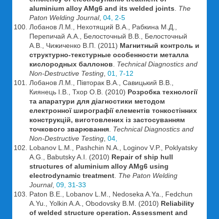
aluminium alloy AMg6 and its welded joints
.
The
Paton Welding Journal
,
04, 2-5
Лобанов Л.М., Нехотящий В.А., Рабкина М.Д.,
Перепичай А.А., Белосточный В.В., Белосточный
А.В., Чижиченко В.П. (2011)
Магнитный контроль и
структурно-текстурные особенности металла
кислородных баллонов
.
Technical Diagnostics and
Non-Destructive Testing
,
01, 7-12
Лобанов Л.М., Півторак В.А., Савицький В.В.,
Киянець І.В., Тхор О.В. (2010)
Розробка технології
та апаратури для діагностики методом
електронної ширографії елементів тонкостінних
конструкцій, виготовлених із застосуванням
точкового зварювання
.
Technical Diagnostics and
Non-Destructive Testing
,
04,
Lobanov L.M., Pashchin N.A., Loginov V.P., Poklyatsky
A.G., Babutsky A.I. (2010)
Repair of ship hull
structures of aluminium alloy AMg6 using
electrodynamic treatment
.
The Paton Welding
Journal
,
09, 31-33
Paton B.E., Lobanov L.M., Nedoseka A.Ya., Fedchun
A.Yu., Yolkin A.A., Obodovsky B.M. (2010)
Reliability
of welded structure operation. Assessment and