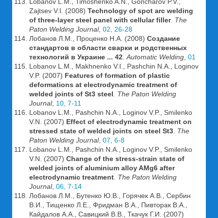
Lobanov L.M., Timoshenko A.N., Goncharov P.V.,
Zajtsev V.I. (2008)
Technology of spot arc welding
of three-layer steel panel with cellular filler
.
The
Paton Welding Journal
,
02, 26-28
Лобанов Л.М., Проценко Н.А. (2008)
Создание
стандартов в области сварки и родственных
технологий в Украине ... 42
.
Automatic Welding
,
01
Lobanov L.M., Makhnenko V.I., Pashchin N.A., Loginov
V.P. (2007)
Features of formation of plastic
deformations at electrodynamic treatment of
welded joints of St3 steel
.
The Paton Welding
Journal
,
10, 7-11
Lobanov L.M., Pashchin N.A., Loginov V.P., Smilenko
V.N. (2007)
Effect of electrodynamic treatment on
stressed state of welded joints on steel St3
.
The
Paton Welding Journal
,
07, 6-8
Lobanov L.M., Pashchin N.A., Loginov V.P., Smilenko
V.N. (2007)
Change of the stress-strain state of
welded joints of aluminium alloy AMg6 after
electrodynamic treatment
.
The Paton Welding
Journal
,
06, 7-14
Лобанов Л.М., Бутенко Ю.В., Горячек А.В., Сербин
В.И., Тищенко Л.Е., Фридман В.А., Пивторак В.А.,
Кайдалов А.А., Савицкий В.В., Ткачук Г.И. (2007)