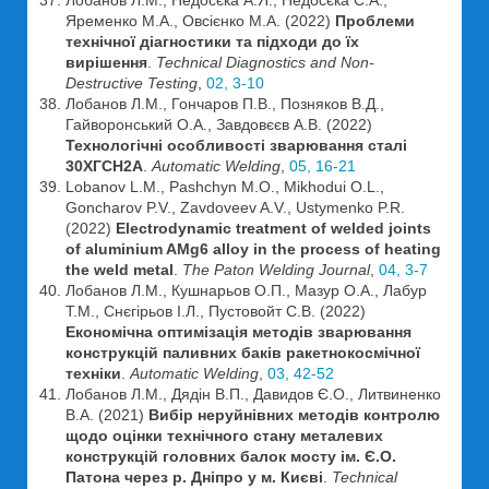
Лобанов Л.М., Недосєка А.Я., Недосєка С.А.,
Яременко М.А., Овсієнко М.А. (2022)
Проблеми
технічної діагностики та підходи до їх
вирішення
.
Technical Diagnostics and Non-
Destructive Testing
,
02, 3-10
Лобанов Л.М., Гончаров П.В., Позняков В.Д.,
Гайворонський О.А., Завдовєєв А.В. (2022)
Технологічні особливості зварювання сталі
30ХГСН2А
.
Automatic Welding
,
05, 16-21
Lobanov L.M., Pashchyn M.O., Mikhodui O.L.,
Goncharov P.V., Zavdoveev A.V., Ustymenko P.R.
(2022)
Electrodynamic treatment of welded joints
of aluminium AMg6 alloy in the process of heating
the weld metal
.
The Paton Welding Journal
,
04, 3-7
Лобанов Л.М., Кушнарьов О.П., Мазур О.А., Лабур
Т.М., Снєгірьов І.Л., Пустовойт С.В. (2022)
Економічна оптимізація методів зварювання
конструкцій паливних баків ракетнокосмічної
техніки
.
Automatic Welding
,
03, 42-52
Лобанов Л.М., Дядін В.П., Давидов Є.О., Литвиненко
В.А. (2021)
Вибір неруйнівних методів контролю
щодо оцінки технічного стану металевих
конструкцій головних балок мосту ім. Є.О.
Патона через р. Дніпро у м. Києві
.
Technical