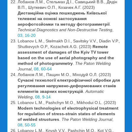
Лобанов Л.М., Стельмах Д.І., Савицький В.В., Дядін
В.П., Шуткевич О.П., Козачек А.Г. (2023)
Дистанційна оцінка пошкоджень Київської
телевежі на основі застосування
аерофотозйомки та методу фотограмметрії
.
Technical Diagnostics and Non-Destructive Testing
,
03, 16-20
Lobanov L.M., Stelmakh D.I., Savitsky V.V., Diadin V.P.,
Shutkevych O.P., Kozachek A.G. (2023)
Remote
assessment of damages of the Kyiv TV tower
based on the use of aerial photography and the
method of photogrammetry
.
The Paton Welding
Journal
,
08, 60-64
Лобанов Л.М., Пащин М.О., Міходуй О.Л. (2023)
Сучасні технології електрофізичної обробки для
регулювання напружено-деформованих станів
елементів зварних конструкцій
.
Automatic
Welding
,
08, 9-14
Lobanov L.M., Pashchyn M.O., Mikhodui O.L. (2023)
Modern technologies of electrophysical treatment
for regulation of stress-strain states of elements
of welded structures
.
The Paton Welding Journal
,
08, 50-55
Lobanov L.M., Knysh V.V., Pashchin M.O., Kot V.G.,