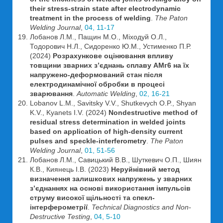
their stress-strain state after electrodynamic
treatment in the process of welding
.
The Paton
Welding Journal
,
04, 11-17
Лобанов Л.М., Пащин М.О., Міходуй О.Л.,
Тодорович Н.Л., Сидоренко Ю.М., Устименко П.Р.
(2024)
Розрахункове оцінювання впливу
товщини зварних з’єднань сплаву АМг6 на їх
напружено-деформований стан після
електродинамічної обробки в процесі
зварювання
.
Automatic Welding
,
02, 16-21
Lobanov L.M., Savitsky V.V., Shutkevych O.P., Shyan
K.V., Kyanets I.V. (2024)
Nondestructive method of
residual stress determination in welded joints
based on application of high-density current
pulses and speckle-interferometry
.
The Paton
Welding Journal
,
01, 51-56
Лобанов Л.М., Савицький В.В., Шуткевич О.П., Шиян
К.В., Киянець І.В. (2023)
Неруйнівний метод
визначення залишкових напружень у зварних
з’єднаннях на основі використання імпульсів
струму високої щільності та спекл-
інтерферометрії
.
Technical Diagnostics and Non-
Destructive Testing
,
04, 5-10