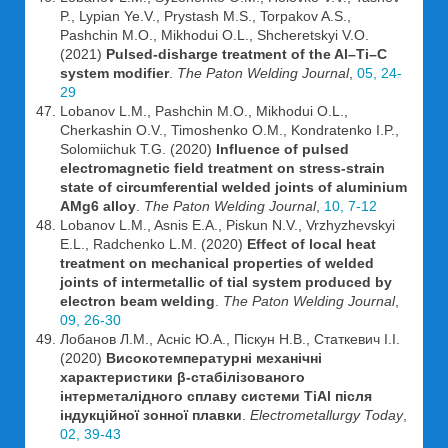
P., Lypian Ye.V., Prystash M.S., Torpakov A.S.,
Pashchin M.O., Mikhodui O.L., Shcheretskyi V.O.
(2021)
Pulsed-disharge treatment of the Al–Ti–C
system modifier
.
The Paton Welding Journal
,
05, 24-
29
Lobanov L.M., Pashchin M.O., Mikhodui O.L.,
Cherkashin O.V., Timoshenko O.M., Kondratenko I.P.,
Solomiichuk T.G. (2020)
Influence of pulsed
electromagnetic field treatment on stress-strain
state of circumferential welded joints of aluminium
AMg6 alloy
.
The Paton Welding Journal
,
10, 7-12
Lobanov L.M., Asnis E.A., Piskun N.V., Vrzhyzhevskyi
E.L., Radchenko L.M. (2020)
Effect of local heat
treatment on mechanical properties of welded
joints of intermetallic of tial system produced by
electron beam welding
.
The Paton Welding Journal
,
09, 26-30
Лобанов Л.М., Асніс Ю.А., Піскун Н.В., Статкевич І.І.
(2020)
Високотемпературні механічні
характеристики β-стабілізованого
інтерметалідного сплаву системи TiAl після
індукційної зонної плавки
.
Electrometallurgy Today
,
02, 39-43