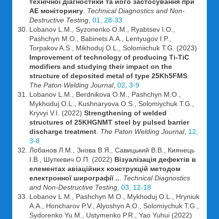
технічної діагностики та його застосування при
АЕ моніторингу
.
Technical Diagnostics and Non-
Destructive Testing
,
01, 28-33
Lobanov L.M., Syzonenko O.M., Ryabtsev I.O.,
Pashchyn M.O., Babinets A.A., Lentyugov I.P.,
Torpakov A.S., Mikhoduj O.L., Solomiichuk T.G. (2023)
Improvement of technology of producing Ti-TiC
modifiers and studying their impact on the
structure of deposited metal of type 25Kh5FMS
.
The Paton Welding Journal
,
02, 3-9
Lobanov L.M., Berdnikova O.M., Pashchyn M.O.,
Mykhoduj O.L., Kushnaryova O.S., Solomiychuk T.G.,
Kryvyi V.I. (2022)
Strengthening of welded
structures of 25KHGNMT steel by pulsed barrier
discharge treatment
.
The Paton Welding Journal
,
12,
3-8
Лобанов Л.М., Знова В.Я., Савицький В.В., Киянець
І.В., Шуткевич О.П. (2022)
Візуалізація дефектів в
елементах авіаційних конструкцій методом
електронної ширографії ..
.
Technical Diagnostics
and Non-Destructive Testing
,
03, 12-18
Lobanov L.M., Pashchyn M.O., Mykhoduj O.L., Hryniuk
A.A., Honcharov P.V., Alyoshyn A.O., Solomiychuk T.G.,
Sydorenko Yu.M., Ustymenko P.R., Yao Yuhui (2022)