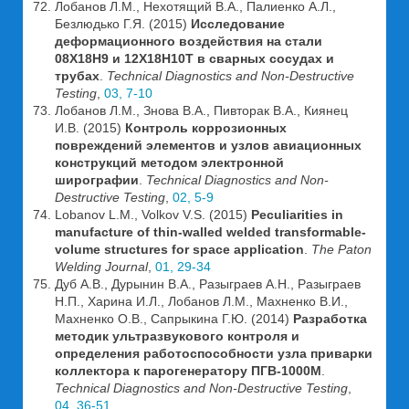
Лобанов Л.М., Нехотящий В.А., Палиенко А.Л.,
Безлюдько Г.Я. (2015)
Исследование
деформационного воздействия на стали
08Х18Н9 и 12Х18Н10Т в сварных сосудах и
трубах
.
Technical Diagnostics and Non-Destructive
Testing
,
03, 7-10
Лобанов Л.М., Знова В.А., Пивторак В.А., Киянец
И.В. (2015)
Контроль коррозионных
повреждений элементов и узлов авиационных
конструкций методом электронной
ширографии
.
Technical Diagnostics and Non-
Destructive Testing
,
02, 5-9
Lobanov L.M., Volkov V.S. (2015)
Peculiarities in
manufacture of thin-walled welded transformable-
volume structures for space application
.
The Paton
Welding Journal
,
01, 29-34
Дуб А.В., Дурынин В.А., Разыграев А.Н., Разыграев
Н.П., Харина И.Л., Лобанов Л.М., Махненко В.И.,
Махненко О.В., Сапрыкина Г.Ю. (2014)
Разработка
методик ультразвукового контроля и
определения работоспособности узла приварки
коллектора к парогенератору ПГВ-1000М
.
Technical Diagnostics and Non-Destructive Testing
,
04, 36-51